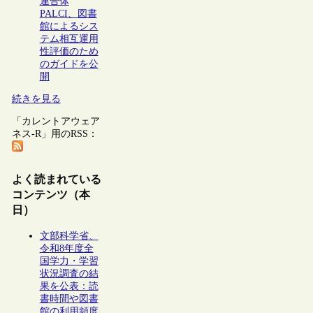
連合体
PALCI、図書
館によるシス
テム相互運用
性評価のため
のガイドを公
開
続きを見る
「カレントアウェア
ネス-R」用のRSS：
よく読まれている
コンテンツ（本
日）
文部科学省、
令和8年度全
国学力・学習
状況調査の結
果を公表：読
書時間や図書
館の利用頻度