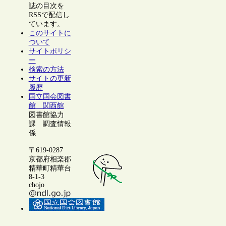
誌の目次を
RSSで配信し
ています。
このサイトに
ついて
サイトポリシ
ー
検索の方法
サイトの更新
履歴
国立国会図書
館 関西館
図書館協力
課 調査情報
係
〒619-0287
京都府相楽郡
精華町精華台
8-1-3
chojo