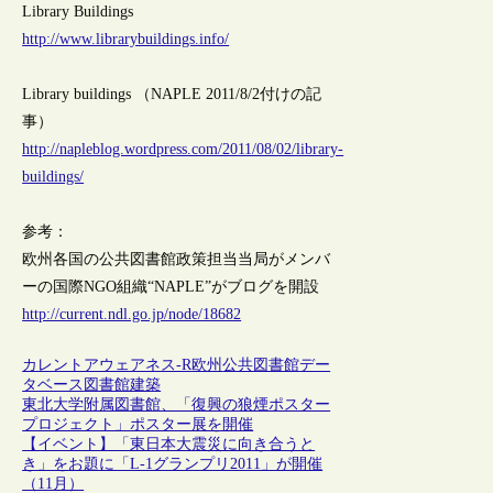
Library Buildings
http://www.librarybuildings.info/
Library buildings （NAPLE 2011/8/2付けの記
事）
http://napleblog.wordpress.com/2011/08/02/library-
buildings/
参考：
欧州各国の公共図書館政策担当当局がメンバ
ーの国際NGO組織“NAPLE”がブログを開設
http://current.ndl.go.jp/node/18682
カレントアウェアネス-R
欧州
公共図書館
デー
タベース
図書館建築
東北大学附属図書館、「復興の狼煙ポスター
プロジェクト」ポスター展を開催
【イベント】「東日本大震災に向き合うと
き」をお題に「L-1グランプリ2011」が開催
（11月）