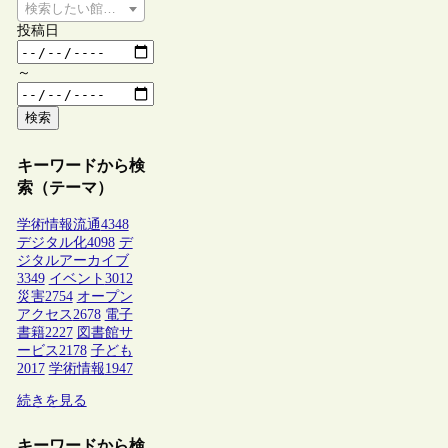
検索したい館種を選択してください
投稿日
～
検索
キーワードから検
索（テーマ）
学術情報流通
4348
デジタル化
4098
デ
ジタルアーカイブ
3349
イベント
3012
災害
2754
オープン
アクセス
2678
電子
書籍
2227
図書館サ
ービス
2178
子ども
2017
学術情報
1947
続きを見る
キーワードから検