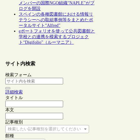
メンバーの国際NGO組織“NAPLE”がブ
ログを開設
スペインの各種図書館における情報リ
テラシーへの取組事例等をまとめたポ
ータルサイト“Alfred”
eポートフォリオを使って公共図書館と
学校との連携を模索するプロジェク
ト“Digifolio”（ルーマニア）
サイト内検索
検索フォーム
詳細検索
タイトル
本文
記事種別
検索したい記事種別を選択してください
館種