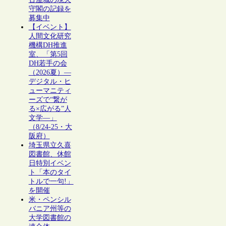
守閣の記録を
募集中
【イベント】
人間文化研究
機構DH推進
室、「第5回
DH若手の会
（2026夏）―
デジタル・ヒ
ューマニティ
ーズで“繋が
る×広がる”人
文学―」
（8/24-25・大
阪府）
埼玉県立久喜
図書館、休館
日特別イベン
ト「本のタイ
トルで一句!」
を開催
米・ペンシル
バニア州等の
大学図書館の