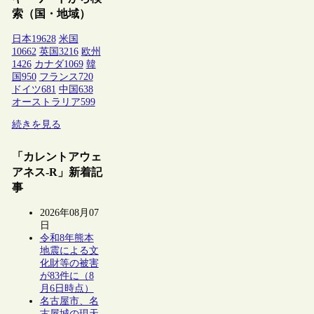
索（国・地域）
日本
19628
米国
10662
英国
3216
欧州
1426
カナダ
1069
韓
国
950
フランス
720
ドイツ
681
中国
638
オーストラリア
599
続きを見る
「カレントアウェ
アネス-R」新着記
事
2026年08月07
日
令和8年熊本
地震による文
化財等の被害
が83件に（8
月6日時点）
名古屋市、名
古屋城の現天