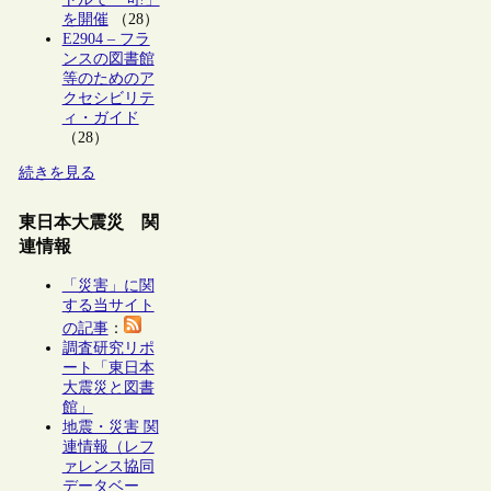
を開催
（28）
E2904 – フラ
ンスの図書館
等のためのア
クセシビリテ
ィ・ガイド
（28）
続きを見る
東日本大震災 関
連情報
「災害」に関
する当サイト
の記事
：
調査研究リポ
ート「東日本
大震災と図書
館」
地震・災害 関
連情報（レフ
ァレンス協同
データベー