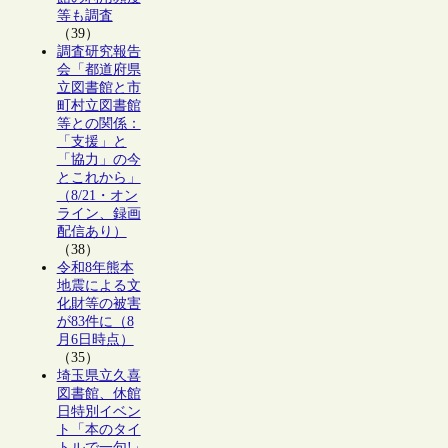
等も調査
（39）
調査研究報告
会「都道府県
立図書館と市
町村立図書館
等との関係：
「支援」と
「協力」の今
とこれから」
（8/21・オン
ライン、録画
配信あり）
（38）
令和8年熊本
地震による文
化財等の被害
が83件に（8
月6日時点）
（35）
埼玉県立久喜
図書館、休館
日特別イベン
ト「本のタイ
トルで一句!」