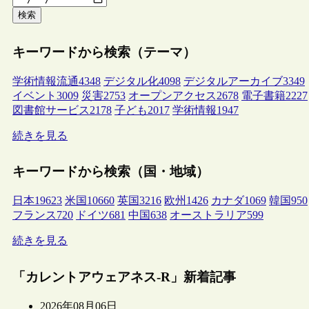
検索
キーワードから検索（テーマ）
学術情報流通
4348
デジタル化
4098
デジタルアーカイブ
3349
イベント
3009
災害
2753
オープンアクセス
2678
電子書籍
2227
図書館サービス
2178
子ども
2017
学術情報
1947
続きを見る
キーワードから検索（国・地域）
日本
19623
米国
10660
英国
3216
欧州
1426
カナダ
1069
韓国
950
フランス
720
ドイツ
681
中国
638
オーストラリア
599
続きを見る
「カレントアウェアネス-R」新着記事
2026年08月06日