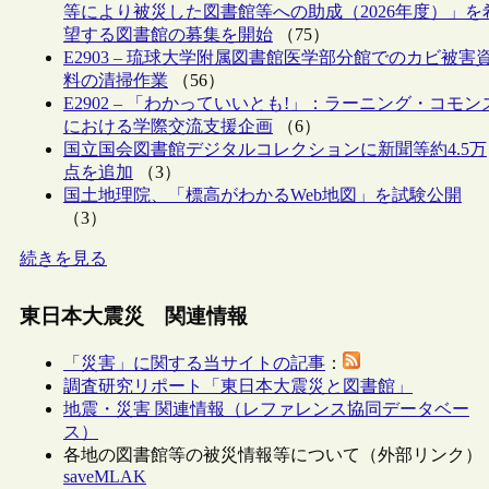
等により被災した図書館等への助成（2026年度）」を
望する図書館の募集を開始
（75）
E2903 – 琉球大学附属図書館医学部分館でのカビ被害
料の清掃作業
（56）
E2902 – 「わかっていいとも!」：ラーニング・コモン
における学際交流支援企画
（6）
国立国会図書館デジタルコレクションに新聞等約4.5万
点を追加
（3）
国土地理院、「標高がわかるWeb地図」を試験公開
（3）
続きを見る
東日本大震災 関連情報
「災害」に関する当サイトの記事
：
調査研究リポート「東日本大震災と図書館」
地震・災害 関連情報（レファレンス協同データベー
ス）
各地の図書館等の被災情報等について（外部リンク）
saveMLAK