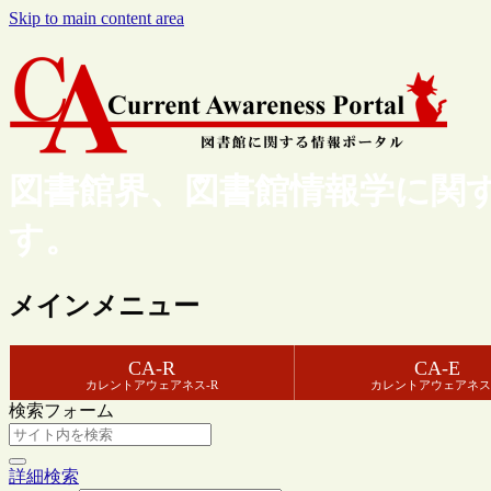
Skip to main content area
図書館界、図書館情報学に関
す。
メインメニュー
CA-R
CA-E
カレントアウェアネス-R
カレントアウェアネス
検索フォーム
詳細検索