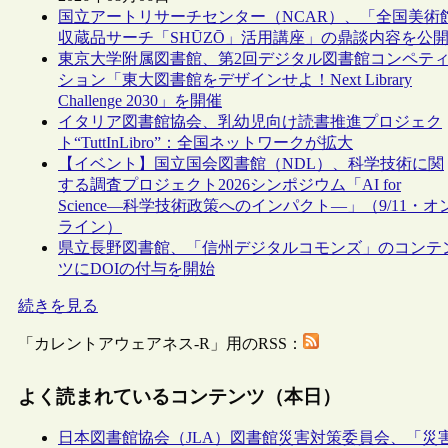
国立アートリサーチセンター（NCAR）、「全国美術
収蔵品サーチ「SHŪZŌ」活用講座」の鼎談内容を公
東京大学附属図書館、第2回デジタル図書館コンペテ
ション「東大図書館をデザインせよ！Next Library
Challenge 2030」を開催
イタリア図書館協会、乳幼児向け読書推進プロジェク
ト“TuttInLibro”：全国ネットワークが拡大
【イベント】国立国会図書館（NDL）、科学技術に関
する調査プロジェクト2026シンポジウム「AI for
Science―科学技術政策へのインパクト―」（9/11・オ
ライン）
県立長野図書館、「信州デジタルコモンズ」のコンテ
ツにDOIの付与を開始
続きを見る
「カレントアウェアネス-R」用のRSS：
よく読まれているコンテンツ（本日）
日本図書館協会（JLA）図書館災害対策委員会、「災