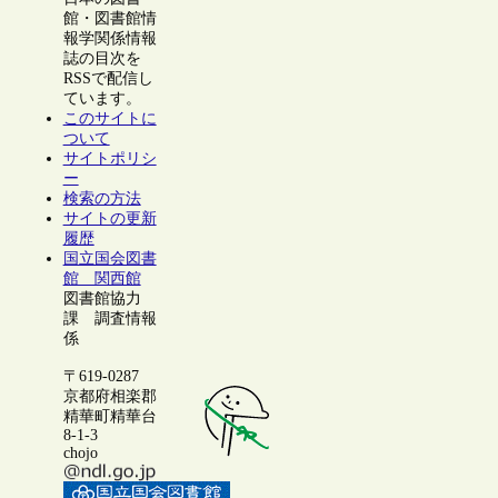
館・図書館情
報学関係情報
誌の目次を
RSSで配信し
ています。
このサイトに
ついて
サイトポリシ
ー
検索の方法
サイトの更新
履歴
国立国会図書
館 関西館
図書館協力
課 調査情報
係
〒619-0287
京都府相楽郡
精華町精華台
8-1-3
chojo