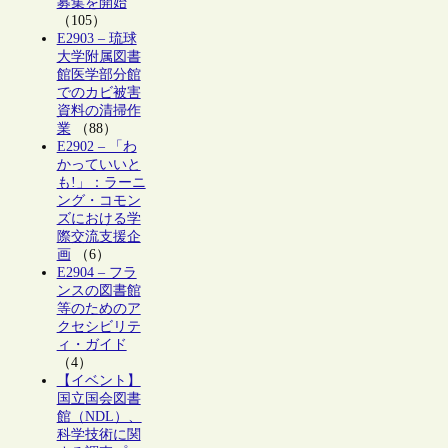
募集を開始
（105）
E2903 – 琉球
大学附属図書
館医学部分館
でのカビ被害
資料の清掃作
業
（88）
E2902 – 「わ
かっていいと
も!」：ラーニ
ング・コモン
ズにおける学
際交流支援企
画
（6）
E2904 – フラ
ンスの図書館
等のためのア
クセシビリテ
ィ・ガイド
（4）
【イベント】
国立国会図書
館（NDL）、
科学技術に関