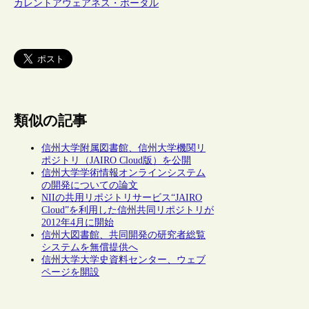
カレントアウェアネス・ポータル
類似の記事
信州大学附属図書館、信州大学機関リ
ポジトリ（JAIRO Cloud版）を公開
信州大学学術情報オンラインシステム
の開発についての論文
NIIの共用リポジトリサービス“JAIRO
Cloud”を利用した信州共同リポジトリが
2012年4月に開始
信州大図書館、共同開発の研究者総覧
システムを無償提供へ
信州大学大学史資料センター、ウェブ
ページを開設