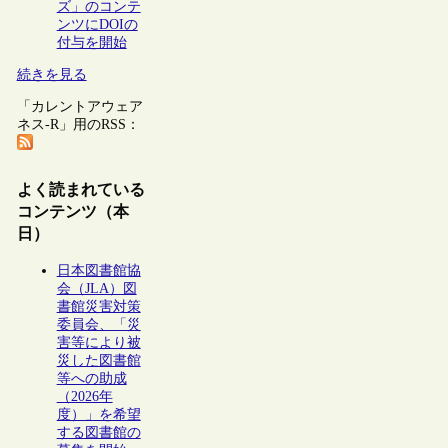
ズ」のコンテ
ンツにDOIの
付与を開始
続きを見る
「カレントアウェア
ネス-R」用のRSS：
よく読まれている
コンテンツ（本
日）
日本図書館協
会（JLA）図
書館災害対策
委員会、「災
害等により被
災した図書館
等への助成
（2026年
度）」を希望
する図書館の