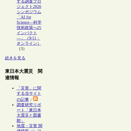
する調査プロ
ジェクト2026
シンポジウム
「AI for
Science―科学
技術政策への
インパクト
―」（9/11・
オンライン）
（3）
続きを見る
東日本大震災 関
連情報
「災害」に関
する当サイト
の記事
：
調査研究リポ
ート「東日本
大震災と図書
館」
地震・災害 関