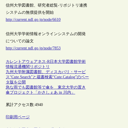
信州大学図書館、研究者総覧-リポジトリ連携
システムの無償提供を開始
http://current.ndl.go.jp/node/6610
信州大学学術情報オンラインシステムの開発
についての論文
http://current.ndl.go.jp/node/7853
カレントアウェアネス-R
日本
大学図書館
学術
情報流通
機関リポジトリ
九州大学附属図書館、ディスカバリ・サービ
ス“Cute.Search”と蔵書検索“Cute.Catalog”のベー
タ版を公開
急な雨でも図書館等で傘を 東北大学の置き
傘プロジェクト「かさしぇあ in 川内」
累計アクセス数:
4940
印刷用ページ