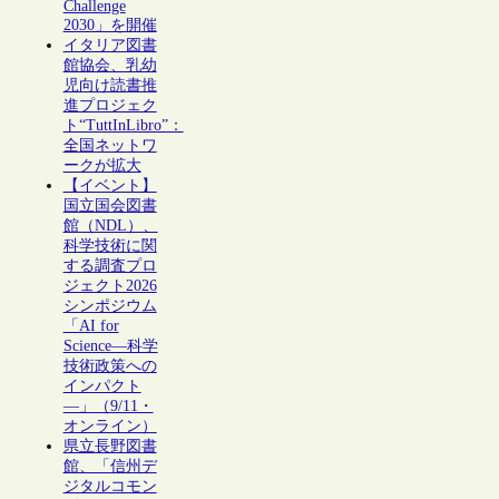
Challenge
2030」を開催
イタリア図書
館協会、乳幼
児向け読書推
進プロジェク
ト“TuttInLibro”：
全国ネットワ
ークが拡大
【イベント】
国立国会図書
館（NDL）、
科学技術に関
する調査プロ
ジェクト2026
シンポジウム
「AI for
Science―科学
技術政策への
インパクト
―」（9/11・
オンライン）
県立長野図書
館、「信州デ
ジタルコモン