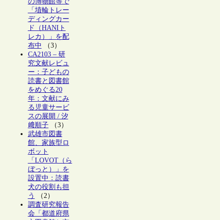
の博物館等で
「埴輪トレー
ディングカー
ド（HANIト
レカ）」を配
布中
（3）
CA2103 – 研
究文献レビュ
ー：子どもの
読書と図書館
をめぐる20
年：文献にみ
る児童サービ
スの展開 / 汐
﨑順子
（3）
武雄市図書
館、家族型ロ
ボット
「LOVOT（ら
ぼっと）」を
設置中：読書
犬の役割も担
う
（2）
調査研究報告
会「都道府県