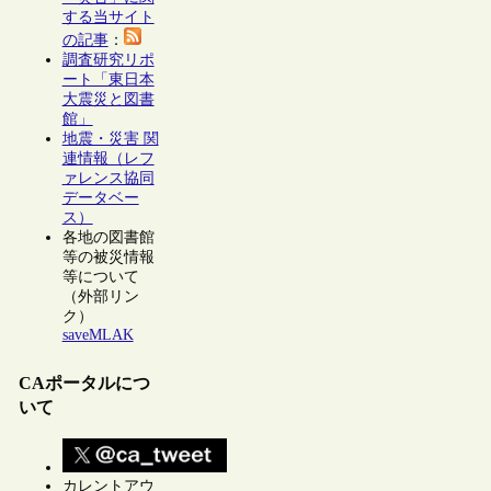
する当サイト
の記事
：
調査研究リポ
ート「東日本
大震災と図書
館」
地震・災害 関
連情報（レフ
ァレンス協同
データベー
ス）
各地の図書館
等の被災情報
等について
（外部リン
ク）
saveMLAK
CAポータルにつ
いて
カレントアウ