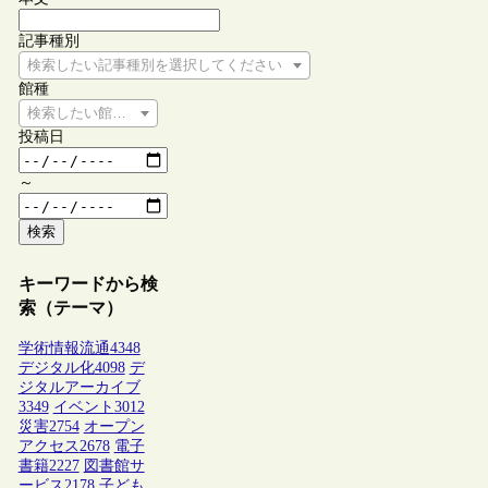
記事種別
検索したい記事種別を選択してください
館種
検索したい館種を選択してください
投稿日
～
検索
キーワードから検
索（テーマ）
学術情報流通
4348
デジタル化
4098
デ
ジタルアーカイブ
3349
イベント
3012
災害
2754
オープン
アクセス
2678
電子
書籍
2227
図書館サ
ービス
2178
子ども