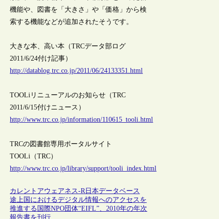
機能や、図書を「大きさ」や「価格」から検
索する機能などが追加されたそうです。
大きな本、高い本（TRCデータ部ログ
2011/6/24付け記事）
http://datablog.trc.co.jp/2011/06/24133351.html
TOOLiリニューアルのお知らせ（TRC
2011/6/15付けニュース）
http://www.trc.co.jp/information/110615_tooli.html
TRCの図書館専用ポータルサイト
TOOLi（TRC）
http://www.trc.co.jp/library/support/tooli_index.html
カレントアウェアネス-R
日本
データベース
途上国におけるデジタル情報へのアクセスを
推進する国際NPO団体“EIFL”、2010年の年次
報告書を刊行