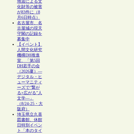
地震による文
化財等の被害
が83件に（8
月6日時点）
名古屋市、名
古屋城の現天
守閣の記録を
募集中
【イベント】
人間文化研究
機構DH推進
室、「第5回
DH若手の会
（2026夏）―
デジタル・ヒ
ューマニティ
ーズで“繋が
る×広がる”人
文学―」
（8/24-25・大
阪府）
埼玉県立久喜
図書館、休館
日特別イベン
ト「本のタイ