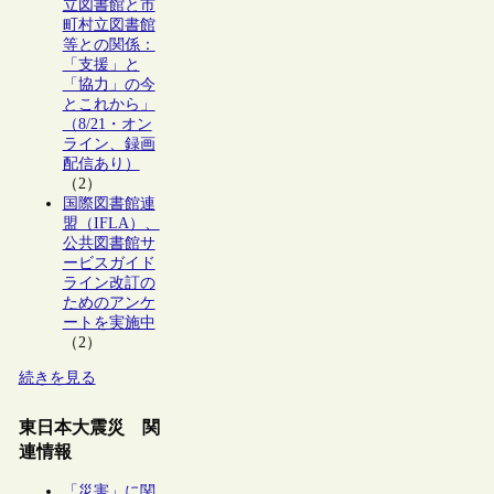
立図書館と市
町村立図書館
等との関係：
「支援」と
「協力」の今
とこれから」
（8/21・オン
ライン、録画
配信あり）
（2）
国際図書館連
盟（IFLA）、
公共図書館サ
ービスガイド
ライン改訂の
ためのアンケ
ートを実施中
（2）
続きを見る
東日本大震災 関
連情報
「災害」に関