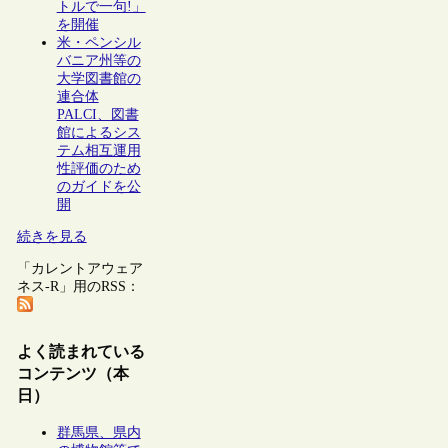
トルで一句!」
を開催
米・ペンシル
バニア州等の
大学図書館の
連合体
PALCI、図書
館によるシス
テム相互運用
性評価のため
のガイドを公
開
続きを見る
「カレントアウェア
ネス-R」用のRSS：
よく読まれている
コンテンツ（本
日）
群馬県、県内