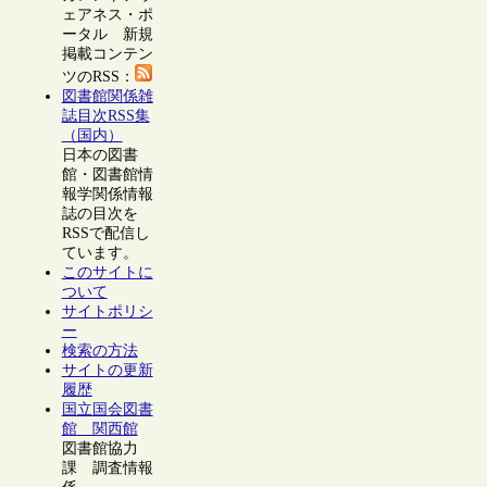
ェアネス・ポ
ータル 新規
掲載コンテン
ツのRSS：
図書館関係雑
誌目次RSS集
（国内）
日本の図書
館・図書館情
報学関係情報
誌の目次を
RSSで配信し
ています。
このサイトに
ついて
サイトポリシ
ー
検索の方法
サイトの更新
履歴
国立国会図書
館 関西館
図書館協力
課 調査情報