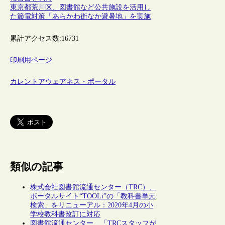
東京都荒川区、図書館など公共施設を活用し
た節電対策「あらかわ街なか避暑地」を実施
累計アクセス数:
16731
印刷用ページ
カレントアウェアネス・ポータル
類似の記事
株式会社図書館流通センター（TRC）、
ポータルサイト“TOOLi”の「教科書単元
検索」をリニューアル：2020年4月の小
学校教科書改訂に対応
図書館流通センター、「TRCスタッフが