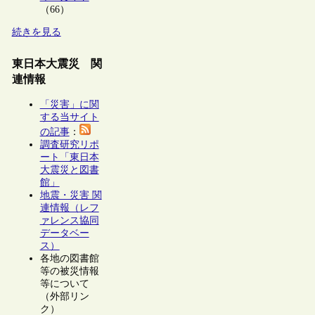
（66）
続きを見る
東日本大震災 関
連情報
「災害」に関
する当サイト
の記事
：
調査研究リポ
ート「東日本
大震災と図書
館」
地震・災害 関
連情報（レフ
ァレンス協同
データベー
ス）
各地の図書館
等の被災情報
等について
（外部リン
ク）