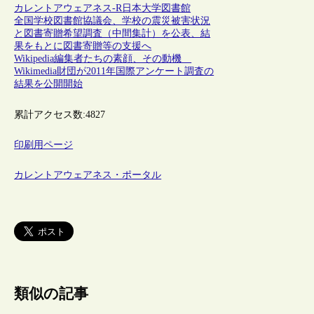
カレントアウェアネス-R
日本
大学図書館
全国学校図書館協議会、学校の震災被害状況
と図書寄贈希望調査（中間集計）を公表、結
果をもとに図書寄贈等の支援へ
Wikipedia編集者たちの素顔、その動機
Wikimedia財団が2011年国際アンケート調査の
結果を公開開始
累計アクセス数:
4827
印刷用ページ
カレントアウェアネス・ポータル
類似の記事