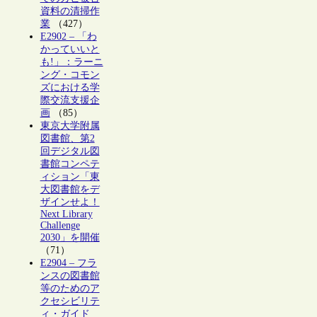
資料の清掃作
業
（427）
E2902 – 「わ
かっていいと
も!」：ラーニ
ング・コモン
ズにおける学
際交流支援企
画
（85）
東京大学附属
図書館、第2
回デジタル図
書館コンペテ
ィション「東
大図書館をデ
ザインせよ！
Next Library
Challenge
2030」を開催
（71）
E2904 – フラ
ンスの図書館
等のためのア
クセシビリテ
ィ・ガイド