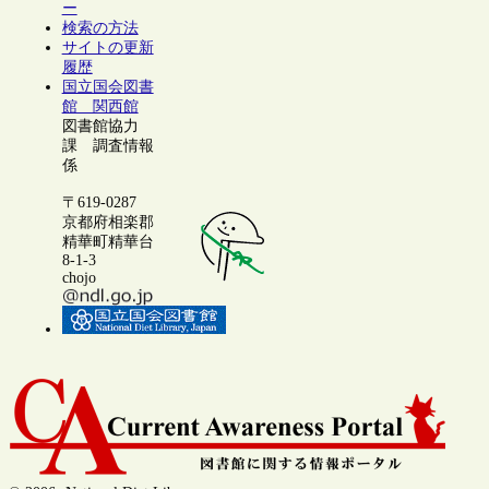
ー
検索の方法
サイトの更新
履歴
国立国会図書
館 関西館
図書館協力
課 調査情報
係
〒619-0287
京都府相楽郡
精華町精華台
8-1-3
chojo