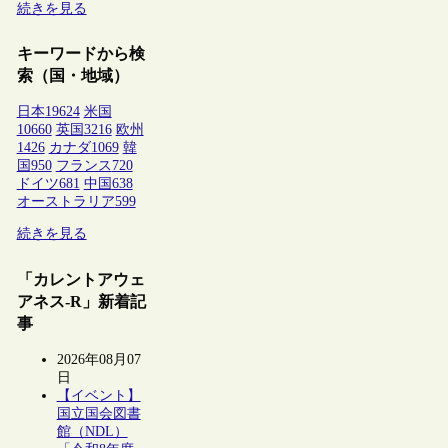
続きを見る
キーワードから検
索（国・地域）
日本
19624
米国
10660
英国
3216
欧州
1426
カナダ
1069
韓
国
950
フランス
720
ドイツ
681
中国
638
オーストラリア
599
続きを見る
「カレントアウェ
アネス-R」新着記
事
2026年08月07
日
【イベント】
国立国会図書
館（NDL）