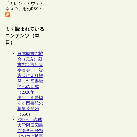
「カレントアウェア
ネス-R」用のRSS：
よく読まれている
コンテンツ（本
日）
日本図書館協
会（JLA）図
書館災害対策
委員会、「災
害等により被
災した図書館
等への助成
（2026年
度）」を希望
する図書館の
募集を開始
（556）
E2903 – 琉球
大学附属図書
館医学部分館
でのカビ被害