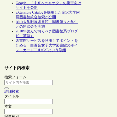
Google、「未来へのキオク」の携帯向け
サイトを公開
eXtensible Catalogを採用した金沢大学附
属図書館統合検索が公開
岡山大学附属図書館、図書館長と学生
との懇談会を実施
2010年読んでおくべき図書館系ブログ
10（英語）
図書館サービスを利用してポイントを
貯める 白百合女子大学図書館のポイ
ントカード“LiLiCa”という取組
サイト内検索
検索フォーム
詳細検索
タイトル
本文
記事種別