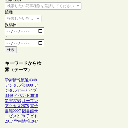
検索したい記事種別を選択してください
館種
検索したい館種を選択してください
投稿日
～
検索
キーワードから検
索（テーマ）
学術情報流通
4348
デジタル化
4098
デ
ジタルアーカイブ
3349
イベント
3010
災害
2753
オープン
アクセス
2678
電子
書籍
2227
図書館サ
ービス
2178
子ども
2017
学術情報
1947