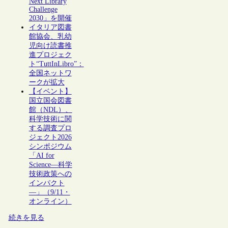
Next Library
Challenge
2030」を開催
イタリア図書
館協会、乳幼
児向け読書推
進プロジェク
ト“TuttInLibro”：
全国ネットワ
ークが拡大
【イベント】
国立国会図書
館（NDL）、
科学技術に関
する調査プロ
ジェクト2026
シンポジウム
「AI for
Science―科学
技術政策への
インパクト
―」（9/11・
オンライン）
続きを見る