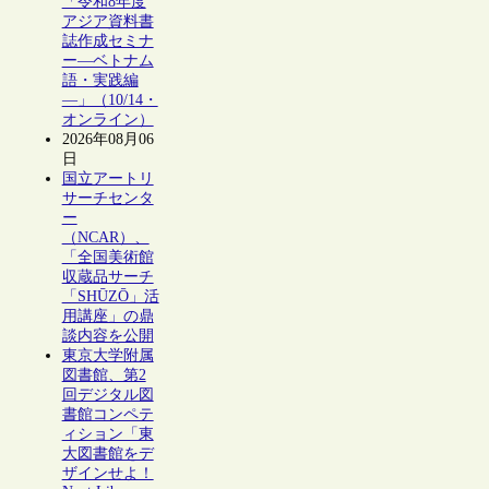
「令和8年度
アジア資料書
誌作成セミナ
ー―ベトナム
語・実践編
―」（10/14・
オンライン）
2026年08月06
日
国立アートリ
サーチセンタ
ー
（NCAR）、
「全国美術館
収蔵品サーチ
「SHŪZŌ」活
用講座」の鼎
談内容を公開
東京大学附属
図書館、第2
回デジタル図
書館コンペテ
ィション「東
大図書館をデ
ザインせよ！