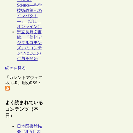
Science―科学
技術政策への
インパクト
―」（9/11・
オンライン）
県立長野図書
館、「信州デ
ジタルコモン
ズ」のコンテ
ンツにDOIの
付与を開始
続きを見る
「カレントアウェア
ネス-R」用のRSS：
よく読まれている
コンテンツ（本
日）
日本図書館協
会（JLA）図