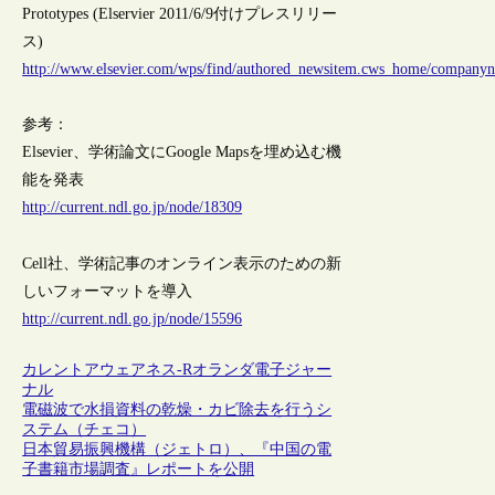
Prototypes (Elservier 2011/6/9付けプレスリリー
ス)
http://www.elsevier.com/wps/find/authored_newsitem.cws_home/compan
参考：
Elsevier、学術論文にGoogle Mapsを埋め込む機
能を発表
http://current.ndl.go.jp/node/18309
Cell社、学術記事のオンライン表示のための新
しいフォーマットを導入
http://current.ndl.go.jp/node/15596
カレントアウェアネス-R
オランダ
電子ジャー
ナル
電磁波で水損資料の乾燥・カビ除去を行うシ
ステム（チェコ）
日本貿易振興機構（ジェトロ）、『中国の電
子書籍市場調査』レポートを公開