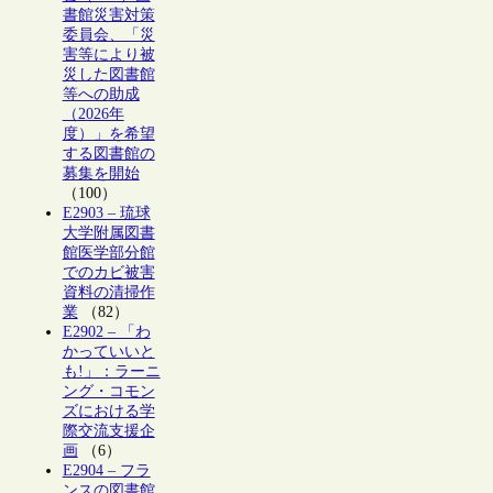
書館災害対策
委員会、「災
害等により被
災した図書館
等への助成
（2026年
度）」を希望
する図書館の
募集を開始
（100）
E2903 – 琉球
大学附属図書
館医学部分館
でのカビ被害
資料の清掃作
業
（82）
E2902 – 「わ
かっていいと
も!」：ラーニ
ング・コモン
ズにおける学
際交流支援企
画
（6）
E2904 – フラ
ンスの図書館