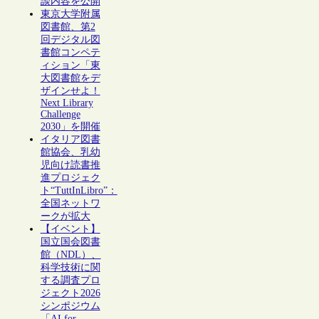
談内容を公開
東京大学附属
図書館、第2
回デジタル図
書館コンペテ
ィション「東
大図書館をデ
ザインせよ！
Next Library
Challenge
2030」を開催
イタリア図書
館協会、乳幼
児向け読書推
進プロジェク
ト“TuttInLibro”：
全国ネットワ
ークが拡大
【イベント】
国立国会図書
館（NDL）、
科学技術に関
する調査プロ
ジェクト2026
シンポジウム
「AI for