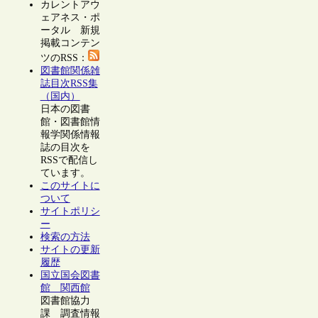
カレントアウ
ェアネス・ポ
ータル 新規
掲載コンテン
ツのRSS：
図書館関係雑
誌目次RSS集
（国内）
日本の図書
館・図書館情
報学関係情報
誌の目次を
RSSで配信し
ています。
このサイトに
ついて
サイトポリシ
ー
検索の方法
サイトの更新
履歴
国立国会図書
館 関西館
図書館協力
課 調査情報