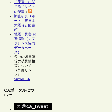
「災害」に関
する当サイト
の記事
：
調査研究リポ
ート「東日本
大震災と図書
館」
地震・災害 関
連情報（レフ
ァレンス協同
データベー
ス）
各地の図書館
等の被災情報
等について
（外部リン
ク）
saveMLAK
CAポータルにつ
いて