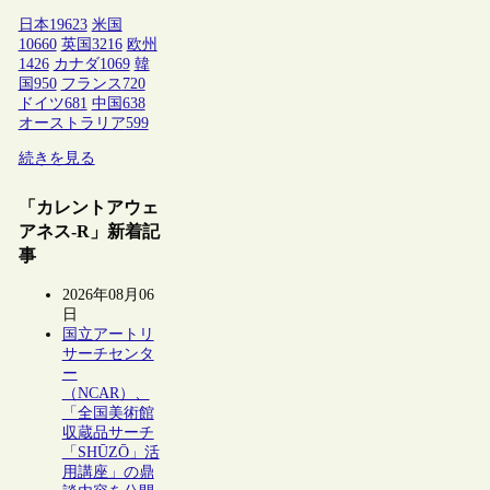
日本
19623
米国
10660
英国
3216
欧州
1426
カナダ
1069
韓
国
950
フランス
720
ドイツ
681
中国
638
オーストラリア
599
続きを見る
「カレントアウェ
アネス-R」新着記
事
2026年08月06
日
国立アートリ
サーチセンタ
ー
（NCAR）、
「全国美術館
収蔵品サーチ
「SHŪZŌ」活
用講座」の鼎