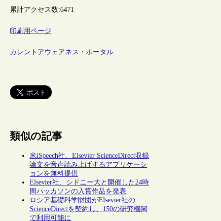
累計アクセス数:
6471
印刷用ページ
カレントアウェアネス・ポータル
類似の記事
米iSpeech社、Elsevier ScienceDirect収録
論文を音声読み上げするアプリケーシ
ョンを無料提供
Elsevier社、シドニー大と開催した24時
間ハッカソンの入賞作品を発表
ロシア基礎科学財団がElsevier社の
ScienceDirectを契約し、150の研究機関
で利用可能に