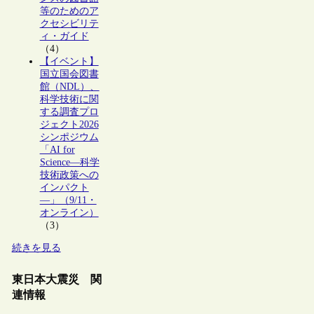
等のためのア
クセシビリテ
ィ・ガイド
（4）
【イベント】
国立国会図書
館（NDL）、
科学技術に関
する調査プロ
ジェクト2026
シンポジウム
「AI for
Science―科学
技術政策への
インパクト
―」（9/11・
オンライン）
（3）
続きを見る
東日本大震災 関
連情報