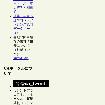
ート「東日本
大震災と図書
館」
地震・災害 関
連情報（レフ
ァレンス協同
データベー
ス）
各地の図書館
等の被災情報
等について
（外部リン
ク）
saveMLAK
CAポータルにつ
いて
カレントアウ
ェアネス・ポ
ータル 新規
掲載コンテン