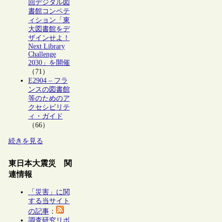
回デジタル図
書館コンペテ
ィション「東
大図書館をデ
ザインせよ！
Next Library
Challenge
2030」を開催
（71）
E2904 – フラ
ンスの図書館
等のためのア
クセシビリテ
ィ・ガイド
（66）
続きを見る
東日本大震災 関
連情報
「災害」に関
する当サイト
の記事
：
調査研究リポ