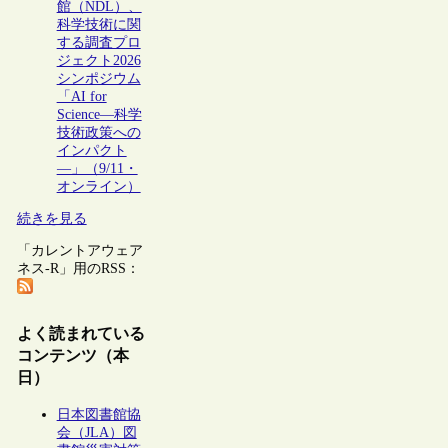
館（NDL）、
科学技術に関
する調査プロ
ジェクト2026
シンポジウム
「AI for
Science―科学
技術政策への
インパクト
―」（9/11・
オンライン）
続きを見る
「カレントアウェア
ネス-R」用のRSS：
よく読まれている
コンテンツ（本
日）
日本図書館協
会（JLA）図