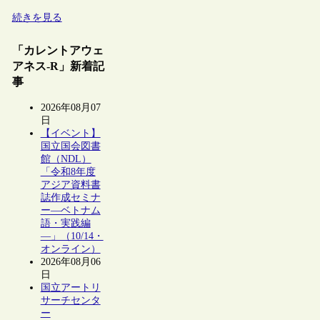
続きを見る
「カレントアウェ
アネス-R」新着記
事
2026年08月07
日
【イベント】
国立国会図書
館（NDL）
「令和8年度
アジア資料書
誌作成セミナ
ー―ベトナム
語・実践編
―」（10/14・
オンライン）
2026年08月06
日
国立アートリ
サーチセンタ
ー