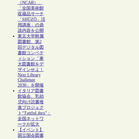
（NCAR）、
「全国美術館
収蔵品サーチ
「SHŪZŌ」活
用講座」の鼎
談内容を公開
東京大学附属
図書館、第2
回デジタル図
書館コンペテ
ィション「東
大図書館をデ
ザインせよ！
Next Library
Challenge
2030」を開催
イタリア図書
館協会、乳幼
児向け読書推
進プロジェク
ト“TuttInLibro”：
全国ネットワ
ークが拡大
【イベント】
国立国会図書