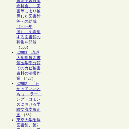
書館災害対策
委員会、「災
害等により被
災した図書館
等への助成
（2026年
度）」を希望
する図書館の
募集を開始
（556）
E2903 – 琉球
大学附属図書
館医学部分館
でのカビ被害
資料の清掃作
業
（427）
E2902 – 「わ
かっていいと
も!」：ラーニ
ング・コモン
ズにおける学
際交流支援企
画
（85）
東京大学附属
図書館、第2