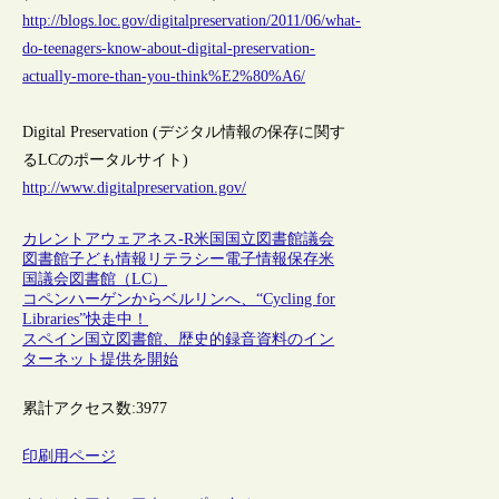
http://blogs.loc.gov/digitalpreservation/2011/06/what-
do-teenagers-know-about-digital-preservation-
actually-more-than-you-think%E2%80%A6/
Digital Preservation (デジタル情報の保存に関す
るLCのポータルサイト)
http://www.digitalpreservation.gov/
カレントアウェアネス-R
米国
国立図書館
議会
図書館
子ども
情報リテラシー
電子情報保存
米
国議会図書館（LC）
コペンハーゲンからベルリンへ、“Cycling for
Libraries”快走中！
スペイン国立図書館、歴史的録音資料のイン
ターネット提供を開始
累計アクセス数:
3977
印刷用ページ