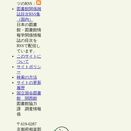
ツのRSS：
図書館関係雑
誌目次RSS集
（国内）
日本の図書
館・図書館情
報学関係情報
誌の目次を
RSSで配信し
ています。
このサイトに
ついて
サイトポリシ
ー
検索の方法
サイトの更新
履歴
国立国会図書
館 関西館
図書館協力
課 調査情報
係
〒619-0287
京都府相楽郡