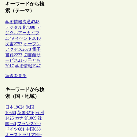
キーワードから検
索（テーマ）
学術情報流通
4348
デジタル化
4098
デ
ジタルアーカイブ
3349
イベント
3010
災害
2753
オープン
アクセス
2678
電子
書籍
2227
図書館サ
ービス
2178
子ども
2017
学術情報
1947
続きを見る
キーワードから検
索（国・地域）
日本
19624
米国
10660
英国
3216
欧州
1426
カナダ
1069
韓
国
950
フランス
720
ドイツ
681
中国
638
オーストラリア
599