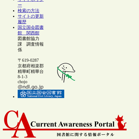
ー
検索の方法
サイトの更新
履歴
国立国会図書
館 関西館
図書館協力
課 調査情報
係
〒619-0287
京都府相楽郡
精華町精華台
8-1-3
chojo