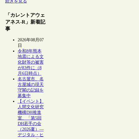
続きを見る
「カレントアウェ
アネス-R」新着記
事
2026年08月07
日
令和8年熊本
地震による文
化財等の被害
が83件に（8
月6日時点）
名古屋市、名
古屋城の現天
守閣の記録を
募集中
【イベント】
人間文化研究
機構DH推進
室、「第5回
DH若手の会
（2026夏）―
デジタル・ヒ