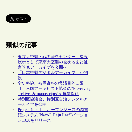
類似の記事
東京大空襲・戦災資料センター、常設
展示として東京大空襲の被災地図と証
言映像アーカイブを公開へ
「日本空襲デジタルアーカイブ」が開
設
全史料協、被災資料の救済目的に限
り、米国アーキビスト協会の“Preserving
archives & manuscripts”を無償提供
特別区協議会、特別区自治デジタルア
ーカイブを公開
Project Next-L、オープンソースの図書
館システム“Next-L Enju Leaf”バージョ
ン1.0.0をリリース