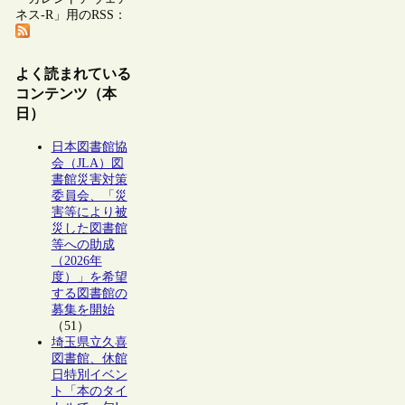
ネス-R」用のRSS：
よく読まれている
コンテンツ（本
日）
日本図書館協
会（JLA）図
書館災害対策
委員会、「災
害等により被
災した図書館
等への助成
（2026年
度）」を希望
する図書館の
募集を開始
（51）
埼玉県立久喜
図書館、休館
日特別イベン
ト「本のタイ