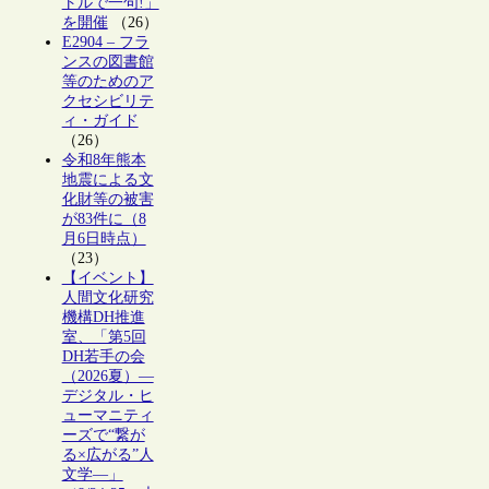
トルで一句!」
を開催
（26）
E2904 – フラ
ンスの図書館
等のためのア
クセシビリテ
ィ・ガイド
（26）
令和8年熊本
地震による文
化財等の被害
が83件に（8
月6日時点）
（23）
【イベント】
人間文化研究
機構DH推進
室、「第5回
DH若手の会
（2026夏）―
デジタル・ヒ
ューマニティ
ーズで“繋が
る×広がる”人
文学―」