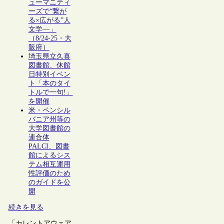
ューマニティ
ーズで“繋が
る×広がる”人
文学―」
（8/24-25・大
阪府）
埼玉県立久喜
図書館、休館
日特別イベン
ト「本のタイ
トルで一句!」
を開催
米・ペンシル
バニア州等の
大学図書館の
連合体
PALCI、図書
館によるシス
テム相互運用
性評価のため
のガイドを公
開
続きを見る
「カレントアウェア