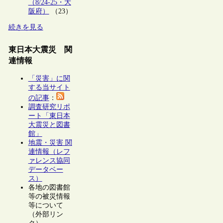
（8/24-25・大
阪府）
（23）
続きを見る
東日本大震災 関
連情報
「災害」に関
する当サイト
の記事
：
調査研究リポ
ート「東日本
大震災と図書
館」
地震・災害 関
連情報（レフ
ァレンス協同
データベー
ス）
各地の図書館
等の被災情報
等について
（外部リン