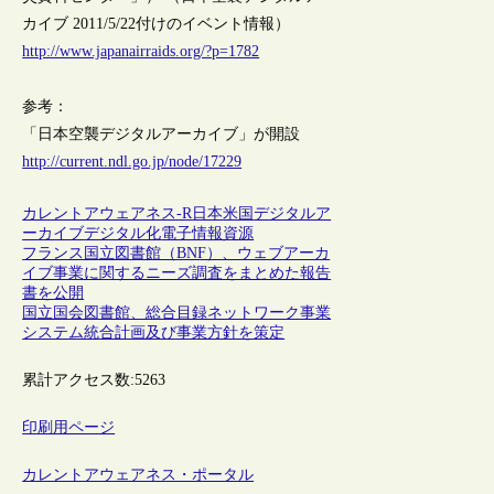
カイブ 2011/5/22付けのイベント情報）
http://www.japanairraids.org/?p=1782
参考：
「日本空襲デジタルアーカイブ」が開設
http://current.ndl.go.jp/node/17229
カレントアウェアネス-R
日本
米国
デジタルア
ーカイブ
デジタル化
電子情報資源
フランス国立図書館（BNF）、ウェブアーカ
イブ事業に関するニーズ調査をまとめた報告
書を公開
国立国会図書館、総合目録ネットワーク事業
システム統合計画及び事業方針を策定
累計アクセス数:
5263
印刷用ページ
カレントアウェアネス・ポータル