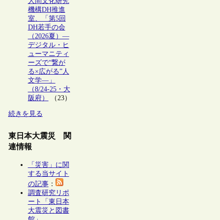
人間文化研究
機構DH推進
室、「第5回
DH若手の会
（2026夏）―
デジタル・ヒ
ューマニティ
ーズで“繋が
る×広がる”人
文学―」
（8/24-25・大
阪府）
（23）
続きを見る
東日本大震災 関
連情報
「災害」に関
する当サイト
の記事
：
調査研究リポ
ート「東日本
大震災と図書
館」