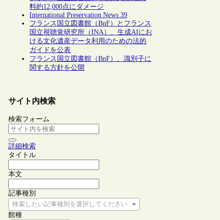
料約12,000点にダメージ
International Preservation News 39
フランス国立図書館（BnF）とフランス
国立視聴覚研究所（INA）、生成AIにお
ける文化遺産データ利用のための法的
ガイドを公表
フランス国立図書館（BnF）、識別子に
関する方針を公開
サイト内検索
検索フォーム
詳細検索
タイトル
本文
記事種別
検索したい記事種別を選択してください
館種