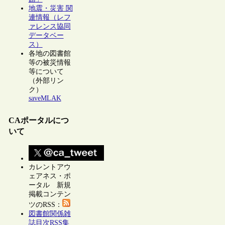
地震・災害 関
連情報（レフ
ァレンス協同
データベー
ス）
各地の図書館
等の被災情報
等について
（外部リン
ク）
saveMLAK
CAポータルにつ
いて
カレントアウ
ェアネス・ポ
ータル 新規
掲載コンテン
ツのRSS：
図書館関係雑
誌目次RSS集