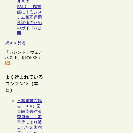
連合体
PALCI、図書
館によるシス
テム相互運用
性評価のため
のガイドを公
開
続きを見る
「カレントアウェア
ネス-R」用のRSS：
よく読まれている
コンテンツ（本
日）
日本図書館協
会（JLA）図
書館災害対策
委員会、「災
害等により被
災した図書館
等への助成