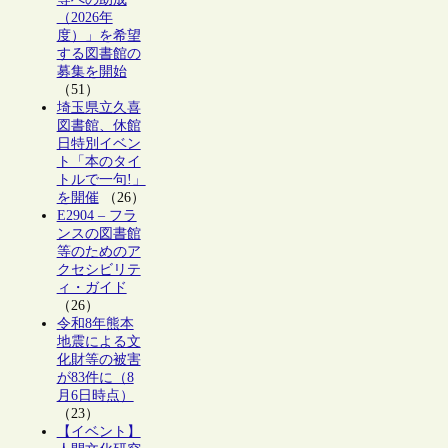
（2026年
度）」を希望
する図書館の
募集を開始
（51）
埼玉県立久喜
図書館、休館
日特別イベン
ト「本のタイ
トルで一句!」
を開催
（26）
E2904 – フラ
ンスの図書館
等のためのア
クセシビリテ
ィ・ガイド
（26）
令和8年熊本
地震による文
化財等の被害
が83件に（8
月6日時点）
（23）
【イベント】