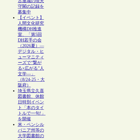
古屋城の現天
守閣の記録を
募集中
【イベント】
人間文化研究
機構DH推進
室、「第5回
DH若手の会
（2026夏）―
デジタル・ヒ
ューマニティ
ーズで“繋が
る×広がる”人
文学―」
（8/24-25・大
阪府）
埼玉県立久喜
図書館、休館
日特別イベン
ト「本のタイ
トルで一句!」
を開催
米・ペンシル
バニア州等の
大学図書館の