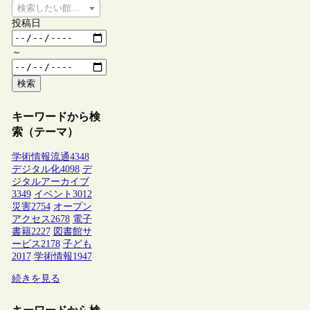
検索したい館種を選択してください
投稿日
～
検索
キーワードから検
索（テーマ）
学術情報流通
4348
デジタル化
4098
デ
ジタルアーカイブ
3349
イベント
3012
災害
2754
オープン
アクセス
2678
電子
書籍
2227
図書館サ
ービス
2178
子ども
2017
学術情報
1947
続きを見る