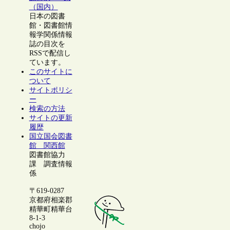
（国内）
日本の図書
館・図書館情
報学関係情報
誌の目次を
RSSで配信し
ています。
このサイトに
ついて
サイトポリシ
ー
検索の方法
サイトの更新
履歴
国立国会図書
館 関西館
図書館協力
課 調査情報
係
〒619-0287
京都府相楽郡
精華町精華台
8-1-3
chojo