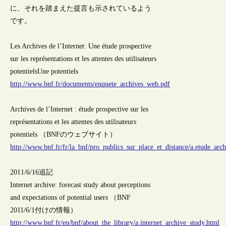
に、それを踏まえた提言も示されているよう
です。
Les Archives de l’Internet: Une étude prospective
sur les représentations et les attentes des utilisateurs
potentielsUne potentiels
http://www.bnf.fr/documents/enquete_archives_web.pdf
Archives de l’Internet : étude prospective sur les
représentations et les attentes des utilisateurs
potentiels （BNFのウェブサイト）
http://www.bnf.fr/fr/la_bnf/pro_publics_sur_place_et_distance/a.etude_ar
2011/6/16追記
Internet archive: forecast study about perceptions
and expectations of potential users （BNF
2011/6/1付けの情報）
http://www.bnf.fr/en/bnf/about_the_library/a.internet_archive_study.html