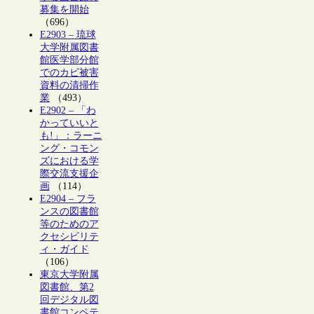
募集を開始
（696）
E2903 – 琉球
大学附属図書
館医学部分館
でのカビ被害
資料の清掃作
業
（493）
E2902 – 「わ
かっていいと
も!」：ラーニ
ング・コモン
ズにおける学
際交流支援企
画
（114）
E2904 – フラ
ンスの図書館
等のためのア
クセシビリテ
ィ・ガイド
（106）
東京大学附属
図書館、第2
回デジタル図
書館コンペテ