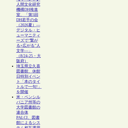
人間文化研究
機構DH推進
室、「第5回
DH若手の会
（2026夏）―
デジタル・ヒ
ューマニティ
ーズで“繋が
る×広がる”人
文学―」
（8/24-25・大
阪府）
埼玉県立久喜
図書館、休館
日特別イベン
ト「本のタイ
トルで一句!」
を開催
米・ペンシル
バニア州等の
大学図書館の
連合体
PALCI、図書
館によるシス
テム相互運用