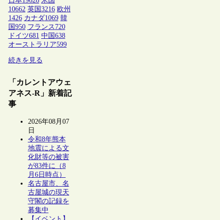
日本
19628
米国
10662
英国
3216
欧州
1426
カナダ
1069
韓
国
950
フランス
720
ドイツ
681
中国
638
オーストラリア
599
続きを見る
「カレントアウェ
アネス-R」新着記
事
2026年08月07
日
令和8年熊本
地震による文
化財等の被害
が83件に（8
月6日時点）
名古屋市、名
古屋城の現天
守閣の記録を
募集中
【イベント】