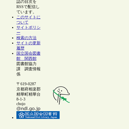
誌の目次を
RSSで配信し
ています。
このサイトに
ついて
サイトポリシ
ー
検索の方法
サイトの更新
履歴
国立国会図書
館 関西館
図書館協力
課 調査情報
係
〒619-0287
京都府相楽郡
精華町精華台
8-1-3
chojo