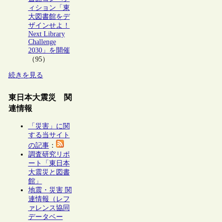
ィション「東
大図書館をデ
ザインせよ！
Next Library
Challenge
2030」を開催
（95）
続きを見る
東日本大震災 関
連情報
「災害」に関
する当サイト
の記事
：
調査研究リポ
ート「東日本
大震災と図書
館」
地震・災害 関
連情報（レフ
ァレンス協同
データベー