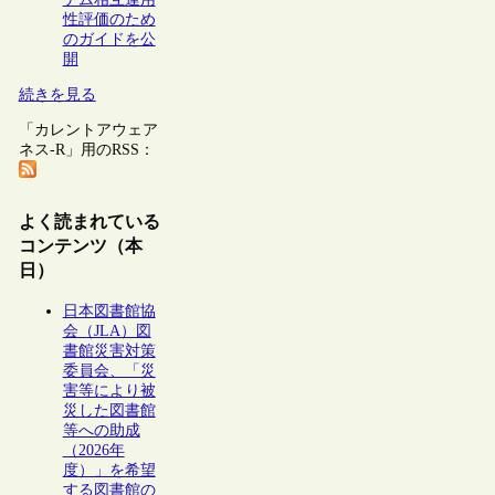
性評価のため
のガイドを公
開
続きを見る
「カレントアウェア
ネス-R」用のRSS：
よく読まれている
コンテンツ（本
日）
日本図書館協
会（JLA）図
書館災害対策
委員会、「災
害等により被
災した図書館
等への助成
（2026年
度）」を希望
する図書館の