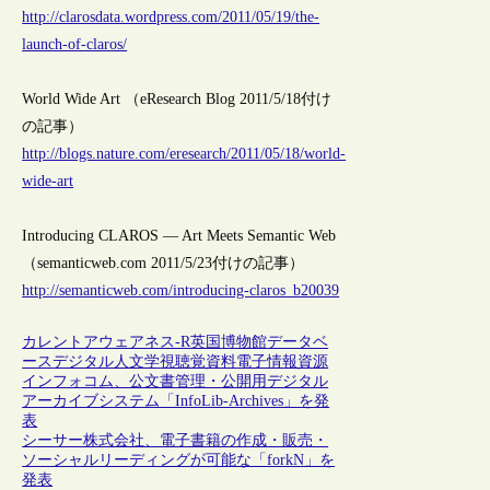
http://clarosdata.wordpress.com/2011/05/19/the-
launch-of-claros/
World Wide Art （eResearch Blog 2011/5/18付け
の記事）
http://blogs.nature.com/eresearch/2011/05/18/world-
wide-art
Introducing CLAROS — Art Meets Semantic Web
（semanticweb.com 2011/5/23付けの記事）
http://semanticweb.com/introducing-claros_b20039
カレントアウェアネス-R
英国
博物館
データベ
ース
デジタル人文学
視聴覚資料
電子情報資源
インフォコム、公文書管理・公開用デジタル
アーカイブシステム「InfoLib-Archives」を発
表
シーサー株式会社、電子書籍の作成・販売・
ソーシャルリーディングが可能な「forkN」を
発表