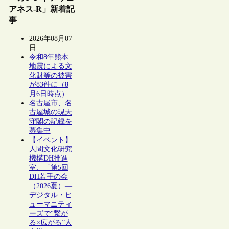
アネス-R」新着記
事
2026年08月07
日
令和8年熊本
地震による文
化財等の被害
が83件に（8
月6日時点）
名古屋市、名
古屋城の現天
守閣の記録を
募集中
【イベント】
人間文化研究
機構DH推進
室、「第5回
DH若手の会
（2026夏）―
デジタル・ヒ
ューマニティ
ーズで“繋が
る×広がる”人