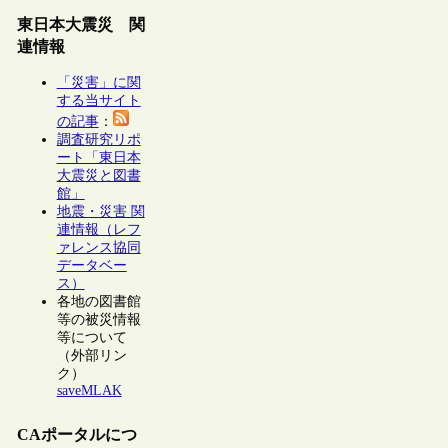
東日本大震災 関
連情報
「災害」に関
する当サイト
の記事
：
調査研究リポ
ート「東日本
大震災と図書
館」
地震・災害 関
連情報（レフ
ァレンス協同
データベー
ス）
各地の図書館
等の被災情報
等について
（外部リン
ク）
saveMLAK
CAポータルにつ