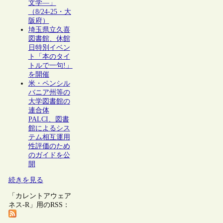
文学―」
（8/24-25・大
阪府）
埼玉県立久喜
図書館、休館
日特別イベン
ト「本のタイ
トルで一句!」
を開催
米・ペンシル
バニア州等の
大学図書館の
連合体
PALCI、図書
館によるシス
テム相互運用
性評価のため
のガイドを公
開
続きを見る
「カレントアウェア
ネス-R」用のRSS：