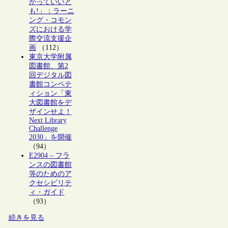
かっていいと
も!」：ラーニ
ング・コモン
ズにおける学
際交流支援企
画
（112）
東京大学附属
図書館、第2
回デジタル図
書館コンペテ
ィション「東
大図書館をデ
ザインせよ！
Next Library
Challenge
2030」を開催
（94）
E2904 – フラ
ンスの図書館
等のためのア
クセシビリテ
ィ・ガイド
（93）
続きを見る