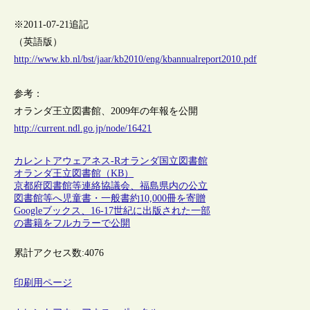
※2011-07-21追記
（英語版）
http://www.kb.nl/bst/jaar/kb2010/eng/kbannualreport2010.pdf
参考：
オランダ王立図書館、2009年の年報を公開
http://current.ndl.go.jp/node/16421
カレントアウェアネス-R
オランダ
国立図書館
オランダ王立図書館（KB）
京都府図書館等連絡協議会、福島県内の公立
図書館等へ児童書・一般書約10,000冊を寄贈
Googleブックス、16-17世紀に出版された一部
の書籍をフルカラーで公開
累計アクセス数:
4076
印刷用ページ