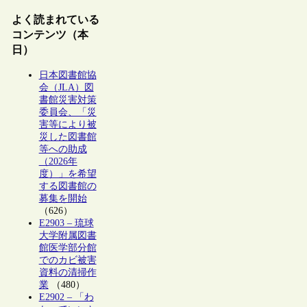
よく読まれている
コンテンツ（本
日）
日本図書館協
会（JLA）図
書館災害対策
委員会、「災
害等により被
災した図書館
等への助成
（2026年
度）」を希望
する図書館の
募集を開始
（626）
E2903 – 琉球
大学附属図書
館医学部分館
でのカビ被害
資料の清掃作
業
（480）
E2902 – 「わ