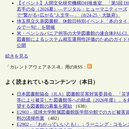
【イベント】人間文化研究機構DH推進室、「第5回 D
若手の会（2026夏）―デジタル・ヒューマニティーズ
で“繋がる×広がる”人文学―」（8/24-25・大阪府）
埼玉県立久喜図書館、休館日特別イベント「本のタイ
ルで一句!」を開催
米・ペンシルバニア州等の大学図書館の連合体PALCI
図書館によるシステム相互運用性評価のためのガイド
公開
続きを見る
「カレントアウェアネス-R」用のRSS：
よく読まれているコンテンツ（本日）
日本図書館協会（JLA）図書館災害対策委員会、「災
等により被災した図書館等への助成（2026年度）」を
望する図書館の募集を開始
（638）
E2903 – 琉球大学附属図書館医学部分館でのカビ被害
料の清掃作業
（482）
E2902 – 「わかっていいとも!」：ラーニング・コモン