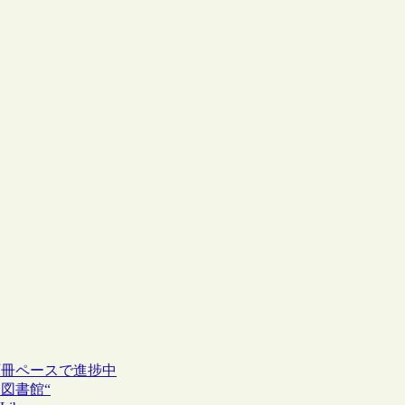
万冊ペースで進捗中
図書館“