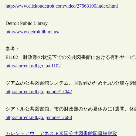
http://www.clickondetroit.com/video/27563100/index.html
Detroit Public Library
http://www.detroit.lib.mi.us/
参考：
E1102 – 財政難の状況下での公共図書館における有料サー
http://current.ndl.go.jp/e1102
グアムの公共図書館システム、財政難のため4つの分館を閉
http://current.ndl.go.jp/node/17042
シアトル公共図書館、市の財政難のため夏休みに1週間、休
http://current.ndl.go.jp/node/12688
カレントアウェアネス-R
米国
公共図書館
図書館財政