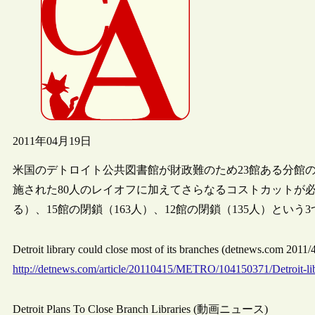
2011年04月19日
米国のデトロイト公共図書館が財政難のため23館ある分館
施された80人のレイオフに加えてさらなるコストカットが必
る）、15館の閉鎖（163人）、12館の閉鎖（135人）とい
Detroit library could close most of its branches (detnews.com 
http://detnews.com/article/20110415/METRO/104150371/Detroit-libr
Detroit Plans To Close Branch Libraries (動画ニュース)