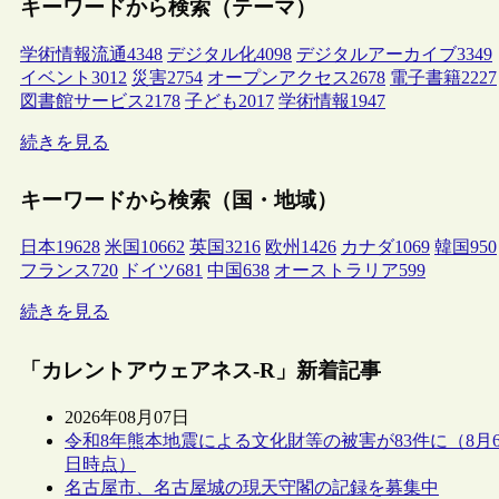
キーワードから検索（テーマ）
学術情報流通
4348
デジタル化
4098
デジタルアーカイブ
3349
イベント
3012
災害
2754
オープンアクセス
2678
電子書籍
2227
図書館サービス
2178
子ども
2017
学術情報
1947
続きを見る
キーワードから検索（国・地域）
日本
19628
米国
10662
英国
3216
欧州
1426
カナダ
1069
韓国
950
フランス
720
ドイツ
681
中国
638
オーストラリア
599
続きを見る
「カレントアウェアネス-R」新着記事
2026年08月07日
令和8年熊本地震による文化財等の被害が83件に（8月
日時点）
名古屋市、名古屋城の現天守閣の記録を募集中