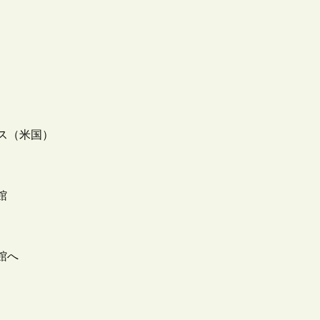
ビス（米国）
館
館へ