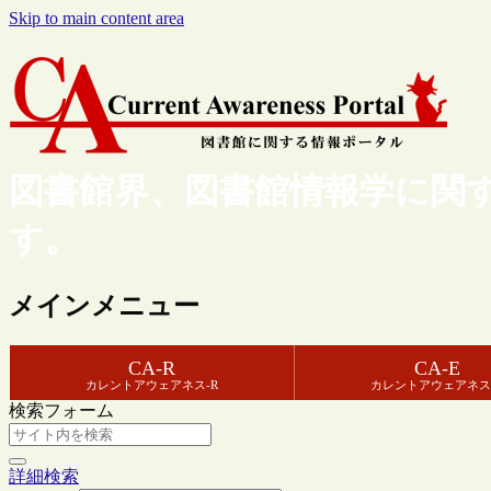
Skip to main content area
図書館界、図書館情報学に関
す。
メインメニュー
CA-R
CA-E
カレントアウェアネス-R
カレントアウェアネス
検索フォーム
詳細検索