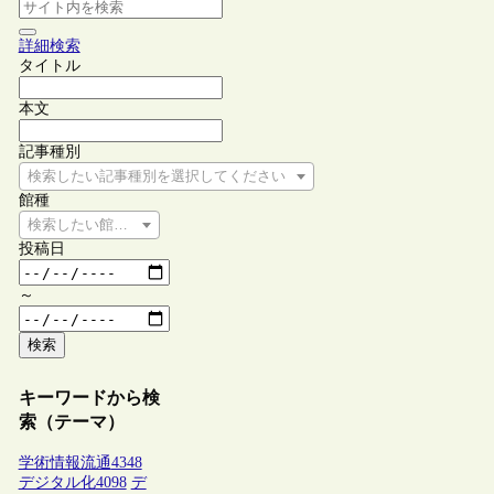
詳細検索
タイトル
本文
記事種別
検索したい記事種別を選択してください
館種
検索したい館種を選択してください
投稿日
～
検索
キーワードから検
索（テーマ）
学術情報流通
4348
デジタル化
4098
デ