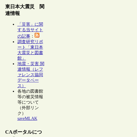
東日本大震災 関
連情報
「災害」に関
する当サイト
の記事
：
調査研究リポ
ート「東日本
大震災と図書
館」
地震・災害 関
連情報（レフ
ァレンス協同
データベー
ス）
各地の図書館
等の被災情報
等について
（外部リン
ク）
saveMLAK
CAポータルにつ