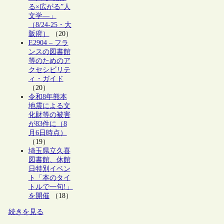
る×広がる”人
文学―」
（8/24-25・大
阪府）
（20）
E2904 – フラ
ンスの図書館
等のためのア
クセシビリテ
ィ・ガイド
（20）
令和8年熊本
地震による文
化財等の被害
が83件に（8
月6日時点）
（19）
埼玉県立久喜
図書館、休館
日特別イベン
ト「本のタイ
トルで一句!」
を開催
（18）
続きを見る