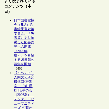
よく読まれている
コンテンツ（本
日）
日本図書館協
会（JLA）図
書館災害対策
委員会、「災
害等により被
災した図書館
等への助成
（2026年
度）」を希望
する図書館の
募集を開始
（46）
【イベント】
人間文化研究
機構DH推進
室、「第5回
DH若手の会
（2026夏）―
デジタル・ヒ
ューマニティ
ーズで“繋が