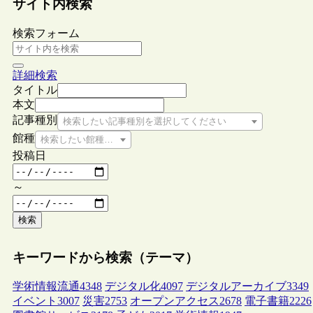
サイト内検索
検索フォーム
詳細検索
タイトル
本文
記事種別
検索したい記事種別を選択してください
館種
検索したい館種を選択してください
投稿日
～
検索
キーワードから検索（テーマ）
学術情報流通
4348
デジタル化
4097
デジタルアーカイブ
3349
イベント
3007
災害
2753
オープンアクセス
2678
電子書籍
2226