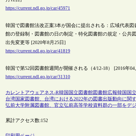
https://current.ndl.go.jp/car/45971
韓国で図書館法改正案3本が国会に提出される：広域代表図
館の登録制・図書館の日の制定・特化図書館の規定・公共
出先変更等 [2020年8月25日]
https://current.ndl.go.jp/car/41819
韓国で第52回図書館週間が開催される（4/12-18） [2016年04
https://current.ndl.go.jp/car/31310
カレントアウェアネス-R
韓国
国立図書館
図書館広報
韓国国立
台湾国家図書館、台湾における2022年の図書出版動向に関
弘前大学附属図書館、官立弘前高等学校資料群の一部をデ
累計アクセス数:
152
印刷用ページ