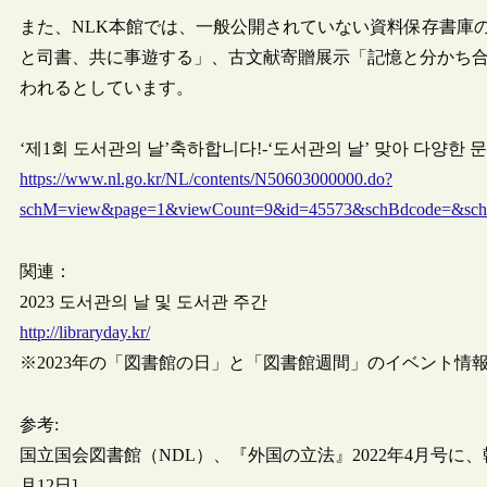
また、NLK本館では、一般公開されていない資料保存書庫の
と司書、共に事遊する」、古文献寄贈展示「記憶と分かち
われるとしています。
‘제1회 도서관의 날’축하합니다!-‘도서관의 날’ 맞아 다양한 문화‧전
https://www.nl.go.kr/NL/contents/N50603000000.do?
schM=view&page=1&viewCount=9&id=45573&schBdcode=&s
関連：
2023 도서관의 날 및 도서관 주간
http://libraryday.kr/
※2023年の「図書館の日」と「図書館週間」のイベント情
参考:
国立国会図書館（NDL）、『外国の立法』2022年4月号に、
月12日]