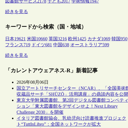
図書館サービス
2178
子ども
2017
学術情報
1947
続きを見る
キーワードから検索（国・地域）
日本
19621
米国
10660
英国
3216
欧州
1425
カナダ
1069
韓国
950
フランス
719
ドイツ
681
中国
638
オーストラリア
599
続きを見る
「カレントアウェアネス-R」新着記事
2026年08月06日
国立アートリサーチセンター（NCAR）、「全国美術
収蔵品サーチ「SHŪZŌ」活用講座」の鼎談内容を公
東京大学附属図書館、第2回デジタル図書館コンペテ
ション「東大図書館をデザインせよ！Next Library
Challenge 2030」を開催
イタリア図書館協会、乳幼児向け読書推進プロジェク
ト“TuttInLibro”：全国ネットワークが拡大