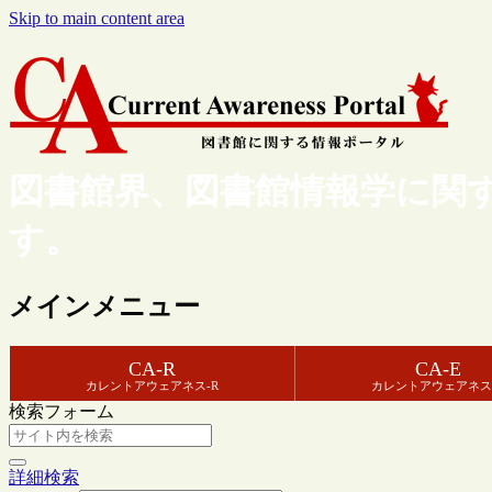
Skip to main content area
図書館界、図書館情報学に関
す。
メインメニュー
CA-R
CA-E
カレントアウェアネス-R
カレントアウェアネス
検索フォーム
詳細検索