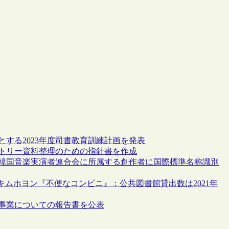
する2023年度司書教育訓練計画を発表
ストリー資料整理のための指針書を作成
や韓国音楽実演者連合会に所属する創作者に国際標準名称識別
キムホヨン『不便なコンビニ』：公共図書館貸出数は2021年
ツ事業についての報告書を公表