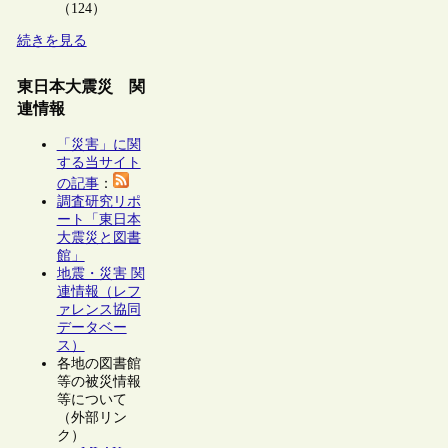
（124）
続きを見る
東日本大震災 関
連情報
「災害」に関
する当サイト
の記事
：
調査研究リポ
ート「東日本
大震災と図書
館」
地震・災害 関
連情報（レフ
ァレンス協同
データベー
ス）
各地の図書館
等の被災情報
等について
（外部リン
ク）