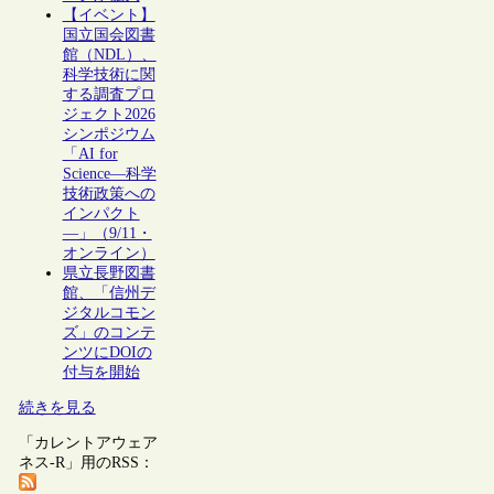
【イベント】
国立国会図書
館（NDL）、
科学技術に関
する調査プロ
ジェクト2026
シンポジウム
「AI for
Science―科学
技術政策への
インパクト
―」（9/11・
オンライン）
県立長野図書
館、「信州デ
ジタルコモン
ズ」のコンテ
ンツにDOIの
付与を開始
続きを見る
「カレントアウェア
ネス-R」用のRSS：