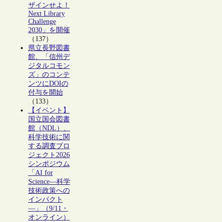
ザインせよ！
Next Library
Challenge
2030」を開催
（137）
県立長野図書
館、「信州デ
ジタルコモン
ズ」のコンテ
ンツにDOIの
付与を開始
（133）
【イベント】
国立国会図書
館（NDL）、
科学技術に関
する調査プロ
ジェクト2026
シンポジウム
「AI for
Science―科学
技術政策への
インパクト
―」（9/11・
オンライン）