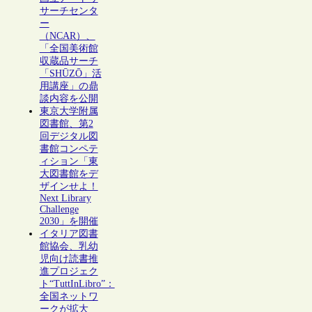
サーチセンタ
ー
（NCAR）、
「全国美術館
収蔵品サーチ
「SHŪZŌ」活
用講座」の鼎
談内容を公開
東京大学附属
図書館、第2
回デジタル図
書館コンペテ
ィション「東
大図書館をデ
ザインせよ！
Next Library
Challenge
2030」を開催
イタリア図書
館協会、乳幼
児向け読書推
進プロジェク
ト“TuttInLibro”：
全国ネットワ
ークが拡大