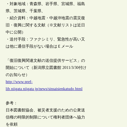
・対象地域：青森県、岩手県、宮城県、福島
県、茨城県、千葉県、
・紹介資料：中越地震・中越沖地震の震災復
旧・復興に関する文献（※文献リストは近日
中に公開）
・送付手段：ファクシミリ、緊急性が高い又
は他に通信手段がない場合はＥメール
「復旧復興関連文献の送信提供サービス」の
開始について（新潟県立図書館 2011/3/30付け
のお知らせ）
http://www.pref-
lib.niigata.niigata.jp/news/sinsaisienkatudo.html
参考：
日本図書館協会、被災者支援のための公衆送
信権の時限的制限について権利者団体へ協力
を依頼