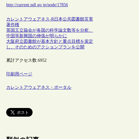
http://current.ndl.go.jp/node/17856
カレントアウェアネス-R
日本
公共図書館
災害
著作権
英国王立協会が各国の科学論文数等を分析、
中国等新興国の伸張が明らかに
大阪府立図書館が基本方針と重点目標を策定
し、そのためのアクションプランを公開
累計アクセス数:
6952
印刷用ページ
カレントアウェアネス・ポータル