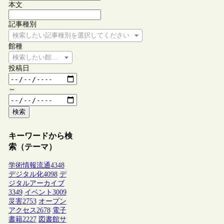
本文
記事種別
検索したい記事種別を選択してください
館種
検索したい館種を選択してください
投稿日
～
検索
キーワードから検
索（テーマ）
学術情報流通
4348
デジタル化
4098
デ
ジタルアーカイブ
3349
イベント
3009
災害
2753
オープン
アクセス
2678
電子
書籍
2227
図書館サ