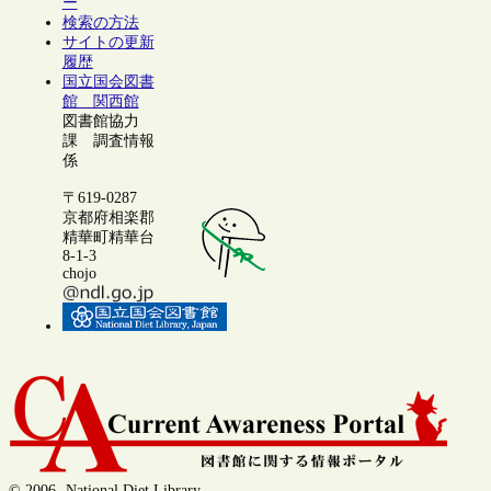
ー
検索の方法
サイトの更新
履歴
国立国会図書
館 関西館
図書館協力
課 調査情報
係
〒619-0287
京都府相楽郡
精華町精華台
8-1-3
chojo
© 2006- National Diet Library