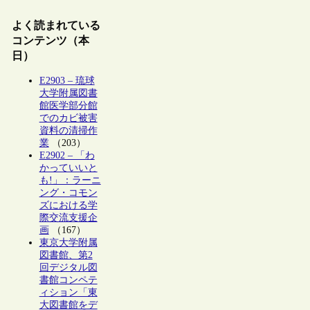
よく読まれている
コンテンツ（本
日）
E2903 – 琉球
大学附属図書
館医学部分館
でのカビ被害
資料の清掃作
業
（203）
E2902 – 「わ
かっていいと
も!」：ラーニ
ング・コモン
ズにおける学
際交流支援企
画
（167）
東京大学附属
図書館、第2
回デジタル図
書館コンペテ
ィション「東
大図書館をデ