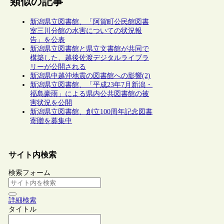
類似の記事
新潟県立図書館、「阿賀町公民館図書
室三川分館の水害についての状況報
告」を公表
新潟県立図書館と県立文書館が共同で
構築した、越後佐渡デジタルライブラ
リーが公開される
新潟県中越沖地震の図書館への影響(2)
新潟県立図書館、「平成23年7月新潟・
福島豪雨」による県内公共図書館の被
害状況を公開
新潟県立図書館、創立100周年記念図書
寄贈を募集中
サイト内検索
検索フォーム
詳細検索
タイトル