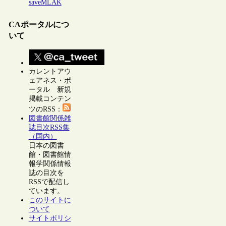
saveMLAK
CAポータルにつ
いて
カレントアウ
ェアネス・ポ
ータル 新規
掲載コンテン
ツのRSS：
図書館関係雑
誌目次RSS集
（国内）
日本の図書
館・図書館情
報学関係情報
誌の目次を
RSSで配信し
ています。
このサイトに
ついて
サイトポリシ