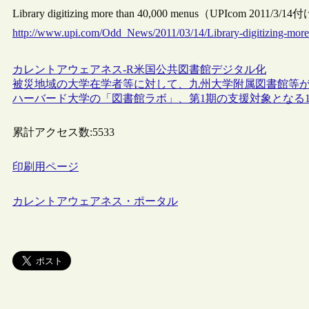
Library digitizing more than 40,000 menus（UPIcom 2011/
http://www.upi.com/Odd_News/2011/03/14/Library-digitizing-mo
カレントアウェアネス-R
米国
公共図書館
デジタル化
被災地域の大学在学者等に対して、九州大学附属図書館等
ハーバード大学の「図書館ラボ」、第1期の支援対象となる
累計アクセス数:
5533
印刷用ページ
カレントアウェアネス・ポータル