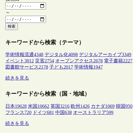
～
検索
キーワードから検索（テーマ）
学術情報流通
4348
デジタル化
4098
デジタルアーカイブ
3349
イベント
3012
災害
2754
オープンアクセス
2678
電子書籍
2227
図書館サービス
2178
子ども
2017
学術情報
1947
続きを見る
キーワードから検索（国・地域）
日本
19628
米国
10662
英国
3216
欧州
1426
カナダ
1069
韓国
950
フランス
720
ドイツ
681
中国
638
オーストラリア
599
続きを見る