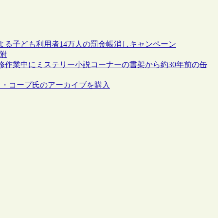
よる子ども利用者14万人の罰金帳消しキャンペーン
附
修作業中にミステリー小説コーナーの書架から約30年前の缶
ィ・コープ氏のアーカイブを購入