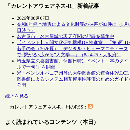
「カレントアウェアネス-R」新着記事
2026年08月07日
令和8年熊本地震による文化財等の被害が83件に（8月
日時点）
名古屋市、名古屋城の現天守閣の記録を募集中
【イベント】人間文化研究機構DH推進室、「第5回 D
若手の会（2026夏）―デジタル・ヒューマニティーズ
で“繋がる×広がる”人文学―」（8/24-25・大阪府）
埼玉県立久喜図書館、休館日特別イベント「本のタイ
ルで一句!」を開催
米・ペンシルバニア州等の大学図書館の連合体PALCI
図書館によるシステム相互運用性評価のためのガイド
公開
続きを見る
「カレントアウェアネス-R」用のRSS：
よく読まれているコンテンツ（本日）