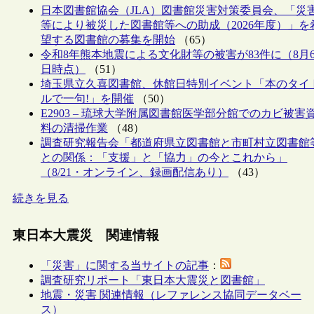
日本図書館協会（JLA）図書館災害対策委員会、「災
等により被災した図書館等への助成（2026年度）」を
望する図書館の募集を開始
（65）
令和8年熊本地震による文化財等の被害が83件に（8月
日時点）
（51）
埼玉県立久喜図書館、休館日特別イベント「本のタイ
ルで一句!」を開催
（50）
E2903 – 琉球大学附属図書館医学部分館でのカビ被害
料の清掃作業
（48）
調査研究報告会「都道府県立図書館と市町村立図書館
との関係：「支援」と「協力」の今とこれから」
（8/21・オンライン、録画配信あり）
（43）
続きを見る
東日本大震災 関連情報
「災害」に関する当サイトの記事
：
調査研究リポート「東日本大震災と図書館」
地震・災害 関連情報（レファレンス協同データベー
ス）