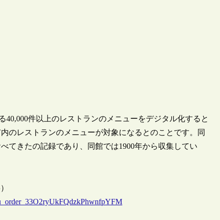
40,000件以上のレストランのメニューをデジタル化すると
ーク市内のレストランのメニューが対象になるとのことです。同
べてきたの記録であり、同館では1900年から収集してい
記事）
_menu_order_33O2ryUkFQdzkPhwnfpYFM