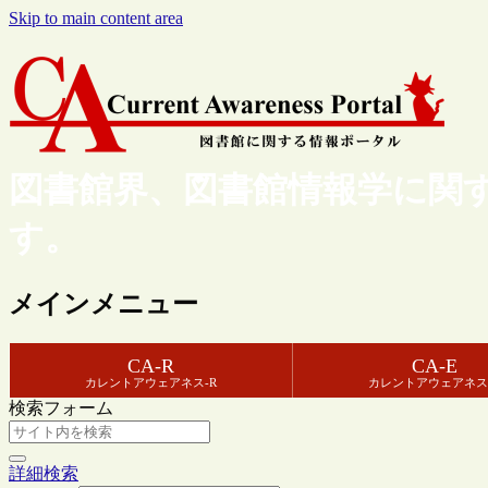
Skip to main content area
図書館界、図書館情報学に関
す。
メインメニュー
CA-R
CA-E
カレントアウェアネス-R
カレントアウェアネス
検索フォーム
詳細検索