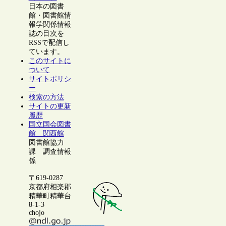
日本の図書
館・図書館情
報学関係情報
誌の目次を
RSSで配信し
ています。
このサイトに
ついて
サイトポリシ
ー
検索の方法
サイトの更新
履歴
国立国会図書
館 関西館
図書館協力
課 調査情報
係
〒619-0287
京都府相楽郡
精華町精華台
8-1-3
chojo