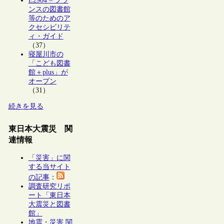
E2904 – フラ
ンスの図書館
等のためのア
クセシビリテ
ィ・ガイド
（37）
寝屋川市の
「こども図書
館＋plus」が
オープン
（31）
続きを見る
東日本大震災 関
連情報
「災害」に関
する当サイト
の記事
：
調査研究リポ
ート「東日本
大震災と図書
館」
地震・災害 関