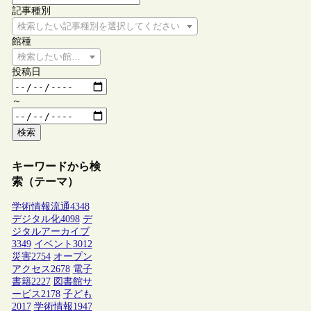
記事種別
検索したい記事種別を選択してください
館種
検索したい館種を選択してください
投稿日
～
検索
キーワードから検
索（テーマ）
学術情報流通
4348
デジタル化
4098
デ
ジタルアーカイブ
3349
イベント
3012
災害
2754
オープン
アクセス
2678
電子
書籍
2227
図書館サ
ービス
2178
子ども
2017
学術情報
1947