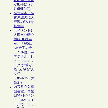
化財等の被害
が83件に（8
月6日時点）
名古屋市、名
古屋城の現天
守閣の記録を
募集中
【イベント】
人間文化研究
機構DH推進
室、「第5回
DH若手の会
（2026夏）―
デジタル・ヒ
ューマニティ
ーズで“繋が
る×広がる”人
文学―」
（8/24-25・大
阪府）
埼玉県立久喜
図書館、休館
日特別イベン
ト「本のタイ
トルで一句!」