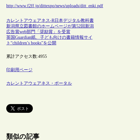
http://www.f2ff.jp/dittexpo/news/uploads/ditt_enki.pdf
カレントアウェアネス-R
日本
デジタル教科書
新潟県立図書館のホームページが第52回新潟
広告賞web部門「奨励賞」を受賞
英国Guardian紙、子ども向けの書籍情報サイ
ト“children’s books”を公開
累計アクセス数:
4955
印刷用ページ
カレントアウェアネス・ポータル
類似の記事