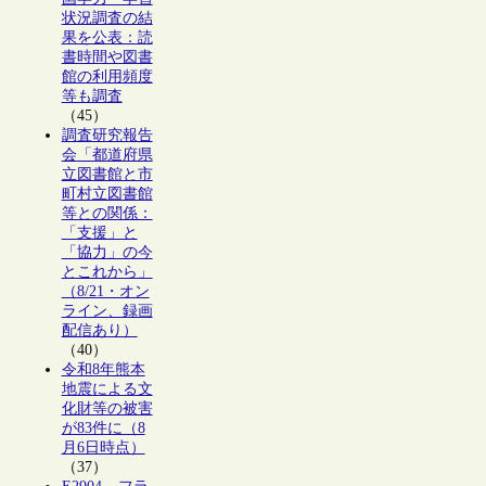
状況調査の結
果を公表：読
書時間や図書
館の利用頻度
等も調査
（45）
調査研究報告
会「都道府県
立図書館と市
町村立図書館
等との関係：
「支援」と
「協力」の今
とこれから」
（8/21・オン
ライン、録画
配信あり）
（40）
令和8年熊本
地震による文
化財等の被害
が83件に（8
月6日時点）
（37）