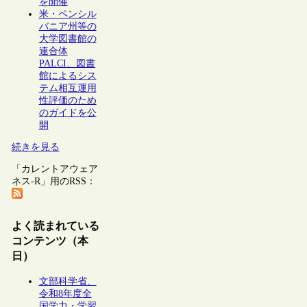
を開催
米・ペンシル
バニア州等の
大学図書館の
連合体
PALCI、図書
館によるシス
テム相互運用
性評価のため
のガイドを公
開
続きを見る
「カレントアウェア
ネス-R」用のRSS：
よく読まれている
コンテンツ（本
日）
文部科学省、
令和8年度全
国学力・学習