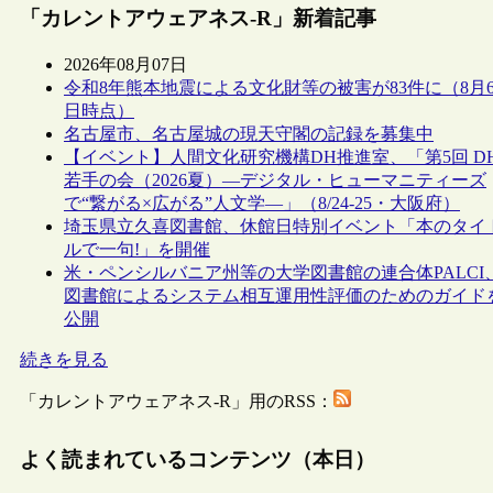
「カレントアウェアネス-R」新着記事
2026年08月07日
令和8年熊本地震による文化財等の被害が83件に（8月
日時点）
名古屋市、名古屋城の現天守閣の記録を募集中
【イベント】人間文化研究機構DH推進室、「第5回 D
若手の会（2026夏）―デジタル・ヒューマニティーズ
で“繋がる×広がる”人文学―」（8/24-25・大阪府）
埼玉県立久喜図書館、休館日特別イベント「本のタイ
ルで一句!」を開催
米・ペンシルバニア州等の大学図書館の連合体PALCI
図書館によるシステム相互運用性評価のためのガイド
公開
続きを見る
「カレントアウェアネス-R」用のRSS：
よく読まれているコンテンツ（本日）