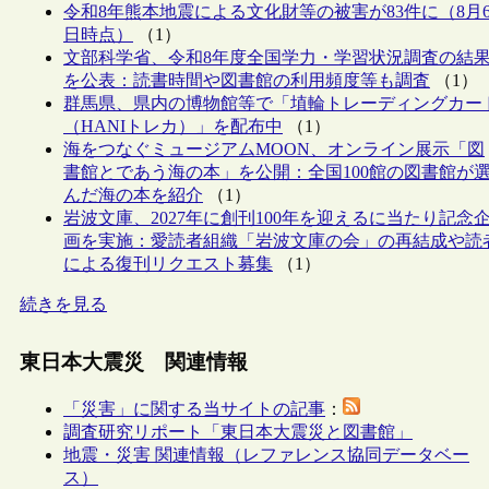
令和8年熊本地震による文化財等の被害が83件に（8月
日時点）
（1）
文部科学省、令和8年度全国学力・学習状況調査の結
を公表：読書時間や図書館の利用頻度等も調査
（1）
群馬県、県内の博物館等で「埴輪トレーディングカー
（HANIトレカ）」を配布中
（1）
海をつなぐミュージアムMOON、オンライン展示「図
書館とであう海の本」を公開：全国100館の図書館が
んだ海の本を紹介
（1）
岩波文庫、2027年に創刊100年を迎えるに当たり記念
画を実施：愛読者組織「岩波文庫の会」の再結成や読
による復刊リクエスト募集
（1）
続きを見る
東日本大震災 関連情報
「災害」に関する当サイトの記事
：
調査研究リポート「東日本大震災と図書館」
地震・災害 関連情報（レファレンス協同データベー
ス）