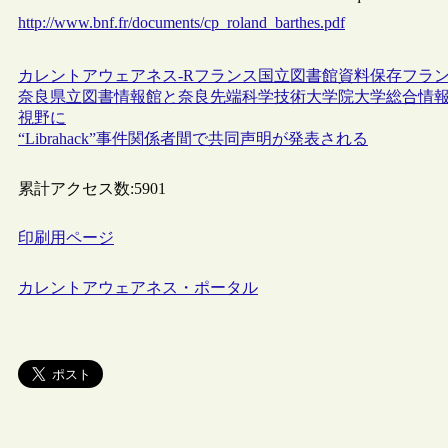
http://www.bnf.fr/documents/cp_roland_barthes.pdf
カレントアウェアネス-R
フランス
国立図書館
資料保存
フラン
奈良県立図書情報館と奈良先端科学技術大学院大学総合情
視野に
“Librahack”事件関係者間で共同声明が発表される
累計アクセス数:
5901
印刷用ページ
カレントアウェアネス・ポータル