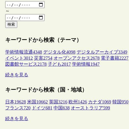
～
検索
キーワードから検索（テーマ）
学術情報流通
4348
デジタル化
4098
デジタルアーカイブ
3349
イベント
3012
災害
2754
オープンアクセス
2678
電子書籍
2227
図書館サービス
2178
子ども
2017
学術情報
1947
続きを見る
キーワードから検索（国・地域）
日本
19628
米国
10662
英国
3216
欧州
1426
カナダ
1069
韓国
950
フランス
720
ドイツ
681
中国
638
オーストラリア
599
続きを見る