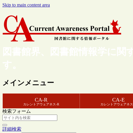
Skip to main content area
図書館界、図書館情報学に関
す。
メインメニュー
CA-R
CA-E
カレントアウェアネス-R
カレントアウェアネス
検索フォーム
詳細検索