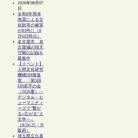
2026年08月07
日
令和8年熊本
地震による文
化財等の被害
が83件に（8
月6日時点）
名古屋市、名
古屋城の現天
守閣の記録を
募集中
【イベント】
人間文化研究
機構DH推進
室、「第5回
DH若手の会
（2026夏）―
デジタル・ヒ
ューマニティ
ーズで“繋が
る×広がる”人
文学―」
（8/24-25・大
阪府）
埼玉県立久喜