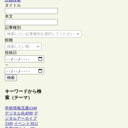
詳細検索
タイトル
本文
記事種別
検索したい記事種別を選択してください
館種
検索したい館種を選択してください
投稿日
～
検索
キーワードから検
索（テーマ）
学術情報流通
4348
デジタル化
4098
デ
ジタルアーカイブ
3349
イベント
3012