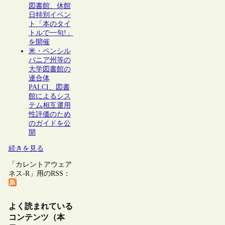
図書館、休館
日特別イベン
ト「本のタイ
トルで一句!」
を開催
米・ペンシル
バニア州等の
大学図書館の
連合体
PALCI、図書
館によるシス
テム相互運用
性評価のため
のガイドを公
開
続きを見る
「カレントアウェア
ネス-R」用のRSS：
よく読まれている
コンテンツ（本