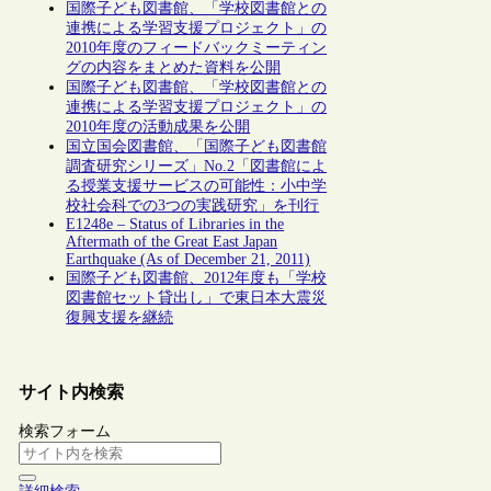
国際子ども図書館、「学校図書館との
連携による学習支援プロジェクト」の
2010年度のフィードバックミーティン
グの内容をまとめた資料を公開
国際子ども図書館、「学校図書館との
連携による学習支援プロジェクト」の
2010年度の活動成果を公開
国立国会図書館、「国際子ども図書館
調査研究シリーズ」No.2「図書館によ
る授業支援サービスの可能性：小中学
校社会科での3つの実践研究」を刊行
E1248e – Status of Libraries in the
Aftermath of the Great East Japan
Earthquake (As of December 21, 2011)
国際子ども図書館、2012年度も「学校
図書館セット貸出し」で東日本大震災
復興支援を継続
サイト内検索
検索フォーム