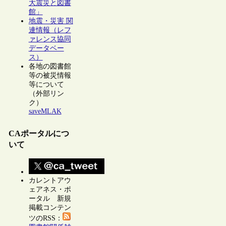
大震災と図書
館」
地震・災害 関
連情報（レフ
ァレンス協同
データベー
ス）
各地の図書館
等の被災情報
等について
（外部リン
ク）
saveMLAK
CAポータルにつ
いて
カレントアウ
ェアネス・ポ
ータル 新規
掲載コンテン
ツのRSS：