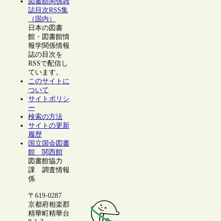
図書館関係雑
誌目次RSS集
（国内）
日本の図書
館・図書館情
報学関係情報
誌の目次を
RSSで配信し
ています。
このサイトに
ついて
サイトポリシ
ー
検索の方法
サイトの更新
履歴
国立国会図書
館 関西館
図書館協力
課 調査情報
係
〒619-0287
京都府相楽郡
精華町精華台