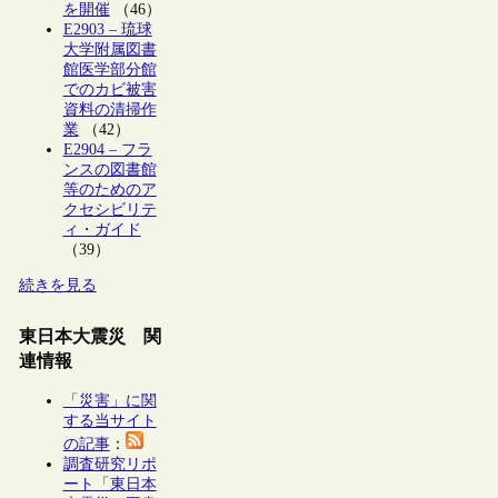
を開催
（46）
E2903 – 琉球
大学附属図書
館医学部分館
でのカビ被害
資料の清掃作
業
（42）
E2904 – フラ
ンスの図書館
等のためのア
クセシビリテ
ィ・ガイド
（39）
続きを見る
東日本大震災 関
連情報
「災害」に関
する当サイト
の記事
：
調査研究リポ
ート「東日本