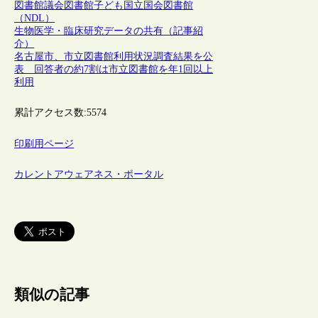
図書館
議会図書館
子ども
国立国会図書館
（NDL）
生物医学・臨床研究データの共有（記事紹
介）
名古屋市、市立図書館利用状況調査結果を公
表 回答者の約7割は市立図書館を年1回以上
利用
累計アクセス数:
5574
印刷用ページ
カレントアウェアネス・ポータル
類似の記事