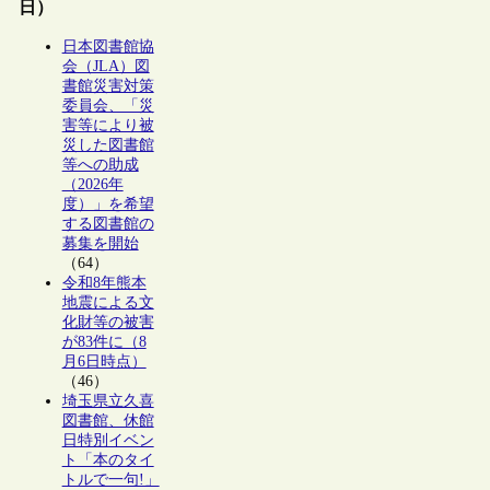
日）
日本図書館協
会（JLA）図
書館災害対策
委員会、「災
害等により被
災した図書館
等への助成
（2026年
度）」を希望
する図書館の
募集を開始
（64）
令和8年熊本
地震による文
化財等の被害
が83件に（8
月6日時点）
（46）
埼玉県立久喜
図書館、休館
日特別イベン
ト「本のタイ
トルで一句!」