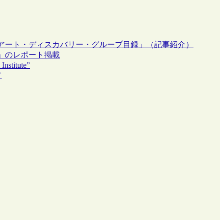
アート・ディスカバリー・グループ目録」（記事紹介）
15」のレポート掲載
stitute”
て