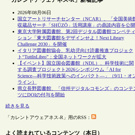
2026年08月06日
国立アートリサーチセンター（NCAR）、「全国美術
収蔵品サーチ「SHŪZŌ」活用講座」の鼎談内容を公
東京大学附属図書館、第2回デジタル図書館コンペテ
ション「東大図書館をデザインせよ！Next Library
Challenge 2030」を開催
イタリア図書館協会、乳幼児向け読書推進プロジェク
ト“TuttInLibro”：全国ネットワークが拡大
【イベント】国立国会図書館（NDL）、科学技術に関
する調査プロジェクト2026シンポジウム「AI for
Science―科学技術政策へのインパクト―」（9/11・オ
ライン）
県立長野図書館、「信州デジタルコモンズ」のコンテ
ツにDOIの付与を開始
続きを見る
「カレントアウェアネス-R」用のRSS：
よく読まれているコンテンツ（本日）