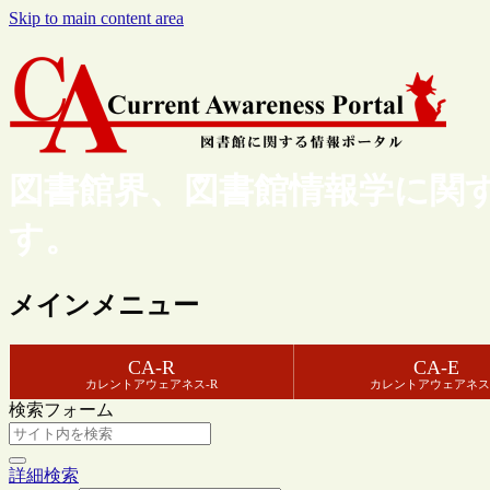
Skip to main content area
図書館界、図書館情報学に関
す。
メインメニュー
CA-R
CA-E
カレントアウェアネス-R
カレントアウェアネス
検索フォーム
詳細検索