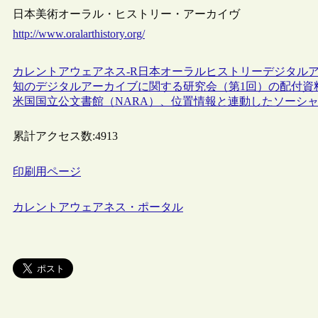
日本美術オーラル・ヒストリー・アーカイヴ
http://www.oralarthistory.org/
カレントアウェアネス-R
日本
オーラルヒストリー
デジタル
知のデジタルアーカイブに関する研究会（第1回）の配付資
米国国立公文書館（NARA）、位置情報と連動したソーシャル・ネ
累計アクセス数:
4913
印刷用ページ
カレントアウェアネス・ポータル