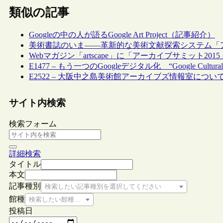
類似の記事
Googleの中の人が語るGoogle Art Project（記事紹介）
美術書誌のいま――革新的な美術文献探索システム「
Webマガジン「artscape」に「アーカイブサミット20
E1477 – もう一つのGoogleデジタル化 “Google Cultural In
E2522 – 大阪中之島美術館アーカイブズ情報室につい
サイト内検索
検索フォーム
詳細検索
タイトル
本文
記事種別
検索したい記事種別を選択してください
館種
検索したい館種を選択してください
投稿日