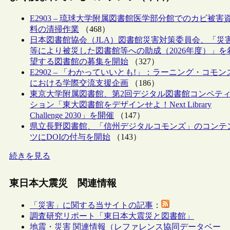
E2903 – 琉球大学附属図書館医学部分館でのカビ被害
料の清掃作業
（468）
日本図書館協会（JLA）図書館災害対策委員会、「災
等により被災した図書館等への助成（2026年度）」を
望する図書館の募集を開始
（327）
E2902 – 「わかっていいとも!」：ラーニング・コモン
における学際交流支援企画
（186）
東京大学附属図書館、第2回デジタル図書館コンペテ
ション「東大図書館をデザインせよ！Next Library
Challenge 2030」を開催
（147）
県立長野図書館、「信州デジタルコモンズ」のコンテ
ツにDOIの付与を開始
（143）
続きを見る
東日本大震災 関連情報
「災害」に関する当サイトの記事
：
調査研究リポート「東日本大震災と図書館」
地震・災害 関連情報（レファレンス協同データベー