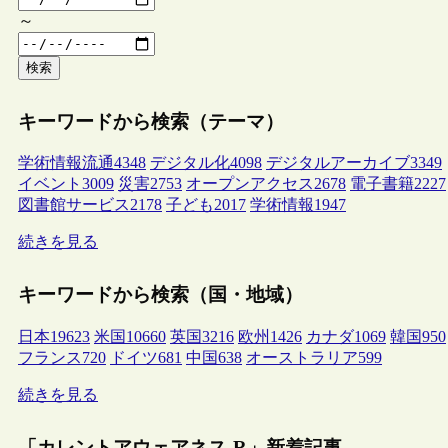
～
検索
キーワードから検索（テーマ）
学術情報流通
4348
デジタル化
4098
デジタルアーカイブ
3349
イベント
3009
災害
2753
オープンアクセス
2678
電子書籍
2227
図書館サービス
2178
子ども
2017
学術情報
1947
続きを見る
キーワードから検索（国・地域）
日本
19623
米国
10660
英国
3216
欧州
1426
カナダ
1069
韓国
950
フランス
720
ドイツ
681
中国
638
オーストラリア
599
続きを見る
「カレントアウェアネス-R」新着記事