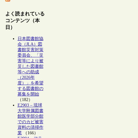
よく読まれている
コンテンツ（本
日）
日本図書館協
会（JLA）図
書館災害対策
委員会、「災
害等により被
災した図書館
等への助成
（2026年
度）」を希望
する図書館の
募集を開始
（182）
E2903 – 琉球
大学附属図書
館医学部分館
でのカビ被害
資料の清掃作
業
（166）