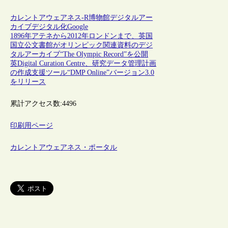
カレントアウェアネス-R
博物館
デジタルアー
カイブ
デジタル化
Google
1896年アテネから2012年ロンドンまで、英国
国立公文書館がオリンピック関連資料のデジ
タルアーカイブ“The Olympic Record”を公開
英Digital Curation Centre、研究データ管理計画
の作成支援ツール“DMP Online”バージョン3.0
をリリース
累計アクセス数:
4496
印刷用ページ
カレントアウェアネス・ポータル