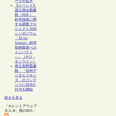
ークが拡大
【イベント】
国立国会図書
館（NDL）、
科学技術に関
する調査プロ
ジェクト2026
シンポジウム
「AI for
Science―科学
技術政策への
インパクト
―」（9/11・
オンライン）
県立長野図書
館、「信州デ
ジタルコモン
ズ」のコンテ
ンツにDOIの
付与を開始
続きを見る
「カレントアウェア
ネス-R」用のRSS：