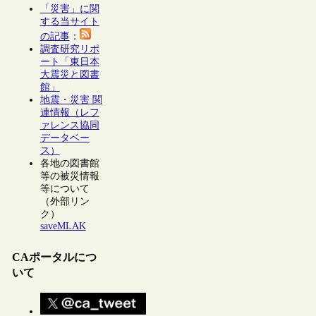
「災害」に関
する当サイト
の記事
：
調査研究リポ
ート「東日本
大震災と図書
館」
地震・災害 関
連情報（レフ
ァレンス協同
データベー
ス）
各地の図書館
等の被災情報
等について
（外部リン
ク）
saveMLAK
CAポータルにつ
いて