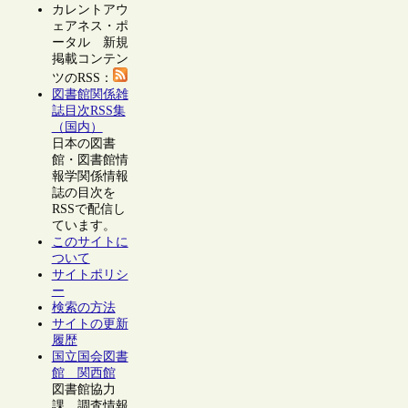
カレントアウ
ェアネス・ポ
ータル 新規
掲載コンテン
ツのRSS：
図書館関係雑
誌目次RSS集
（国内）
日本の図書
館・図書館情
報学関係情報
誌の目次を
RSSで配信し
ています。
このサイトに
ついて
サイトポリシ
ー
検索の方法
サイトの更新
履歴
国立国会図書
館 関西館
図書館協力
課 調査情報