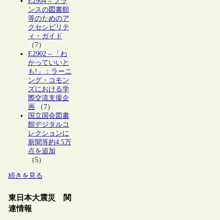
E2904 – フラ
ンスの図書館
等のためのア
クセシビリテ
ィ・ガイド
（7）
E2902 – 「わ
かっていいと
も!」：ラーニ
ング・コモン
ズにおける学
際交流支援企
画
（7）
国立国会図書
館デジタルコ
レクションに
新聞等約4.5万
点を追加
（5）
続きを見る
東日本大震災 関
連情報