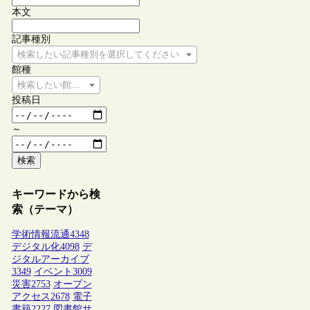
本文
記事種別
検索したい記事種別を選択してください
館種
検索したい館種を選択してください
投稿日
～
検索
キーワードから検
索（テーマ）
学術情報流通
4348
デジタル化
4098
デ
ジタルアーカイブ
3349
イベント
3009
災害
2753
オープン
アクセス
2678
電子
書籍
2227
図書館サ