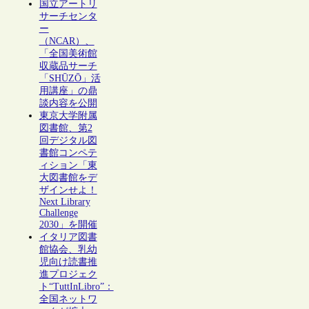
国立アートリ
サーチセンタ
ー
（NCAR）、
「全国美術館
収蔵品サーチ
「SHŪZŌ」活
用講座」の鼎
談内容を公開
東京大学附属
図書館、第2
回デジタル図
書館コンペテ
ィション「東
大図書館をデ
ザインせよ！
Next Library
Challenge
2030」を開催
イタリア図書
館協会、乳幼
児向け読書推
進プロジェク
ト“TuttInLibro”：
全国ネットワ