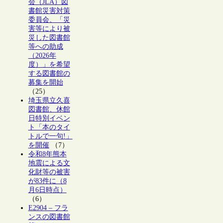
会（JLA）図
書館災害対策
委員会、「災
害等により被
災した図書館
等への助成
（2026年
度）」を希望
する図書館の
募集を開始
（25）
埼玉県立久喜
図書館、休館
日特別イベン
ト「本のタイ
トルで一句!」
を開催
（7）
令和8年熊本
地震による文
化財等の被害
が83件に（8
月6日時点）
（6）
E2904 – フラ
ンスの図書館