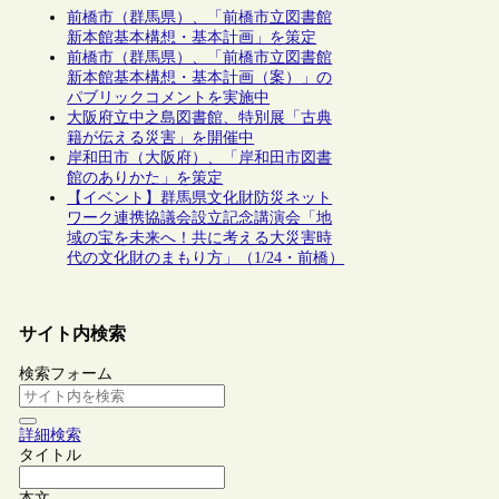
前橋市（群馬県）、「前橋市立図書館
新本館基本構想・基本計画」を策定
前橋市（群馬県）、「前橋市立図書館
新本館基本構想・基本計画（案）」の
パブリックコメントを実施中
大阪府立中之島図書館、特別展「古典
籍が伝える災害」を開催中
岸和田市（大阪府）、「岸和田市図書
館のありかた」を策定
【イベント】群馬県文化財防災ネット
ワーク連携協議会設立記念講演会「地
域の宝を未来へ！共に考える大災害時
代の文化財のまもり方」（1/24・前橋）
サイト内検索
検索フォーム
詳細検索
タイトル
本文