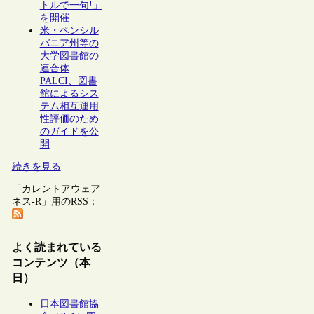
トルで一句!」
を開催
米・ペンシル
バニア州等の
大学図書館の
連合体
PALCI、図書
館によるシス
テム相互運用
性評価のため
のガイドを公
開
続きを見る
「カレントアウェア
ネス-R」用のRSS：
よく読まれている
コンテンツ（本
日）
日本図書館協