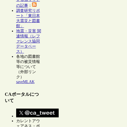
の記事
：
調査研究リポ
ート「東日本
大震災と図書
館」
地震・災害 関
連情報（レフ
ァレンス協同
データベー
ス）
各地の図書館
等の被災情報
等について
（外部リン
ク）
saveMLAK
CAポータルにつ
いて
カレントアウ
ェアネス・ポ