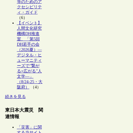
等のためのア
クセシビリテ
ィ・ガイド
（6）
【イベント】
人間文化研究
機構DH推進
室、「第5回
DH若手の会
（2026夏）―
デジタル・ヒ
ューマニティ
ーズで“繋が
る×広がる”人
文学―」
（8/24-25・大
阪府）
（4）
続きを見る
東日本大震災 関
連情報
「災害」に関
する当サイト