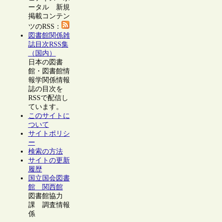
ータル 新規
掲載コンテン
ツのRSS：
図書館関係雑
誌目次RSS集
（国内）
日本の図書
館・図書館情
報学関係情報
誌の目次を
RSSで配信し
ています。
このサイトに
ついて
サイトポリシ
ー
検索の方法
サイトの更新
履歴
国立国会図書
館 関西館
図書館協力
課 調査情報
係