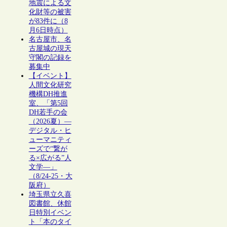
地震による文
化財等の被害
が83件に（8
月6日時点）
名古屋市、名
古屋城の現天
守閣の記録を
募集中
【イベント】
人間文化研究
機構DH推進
室、「第5回
DH若手の会
（2026夏）―
デジタル・ヒ
ューマニティ
ーズで“繋が
る×広がる”人
文学―」
（8/24-25・大
阪府）
埼玉県立久喜
図書館、休館
日特別イベン
ト「本のタイ