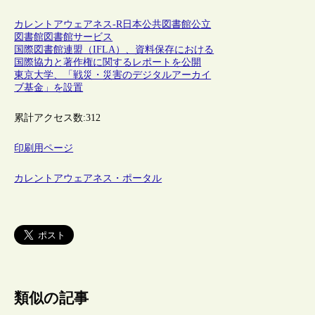
カレントアウェアネス-R
日本
公共図書館
公立
図書館
図書館サービス
国際図書館連盟（IFLA）、資料保存における
国際協力と著作権に関するレポートを公開
東京大学、「戦災・災害のデジタルアーカイ
ブ基金」を設置
累計アクセス数:
312
印刷用ページ
カレントアウェアネス・ポータル
類似の記事