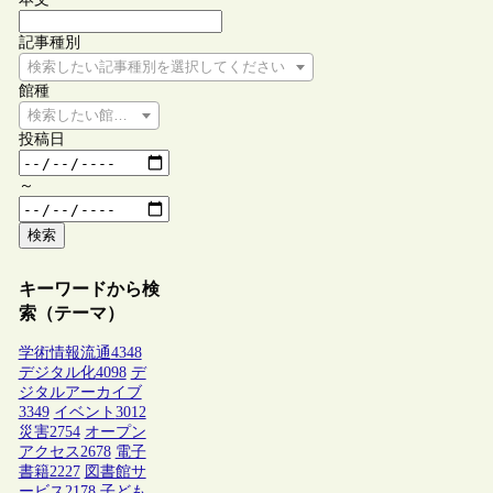
記事種別
検索したい記事種別を選択してください
館種
検索したい館種を選択してください
投稿日
～
検索
キーワードから検
索（テーマ）
学術情報流通
4348
デジタル化
4098
デ
ジタルアーカイブ
3349
イベント
3012
災害
2754
オープン
アクセス
2678
電子
書籍
2227
図書館サ
ービス
2178
子ども