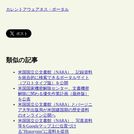
カレントアウェアネス・ポータル
類似の記事
米国国立公文書館（NARA）、記録資料
を統合的に検索できるポータルサイト
（プロトタイプ版）を公開
米国国家機密解除センター、文書機密
解除に関わる優先作業計画（最終版）
を公表
米国国立公文書館（NARA）とバージニ
ア大学出版局が米国建国期の歴史資料
のオンライン公開へ
米国国立公文書館（NARA）、写真資料
等をGoogleマップ上に位置づけ
る“Historypin”に資料を提供