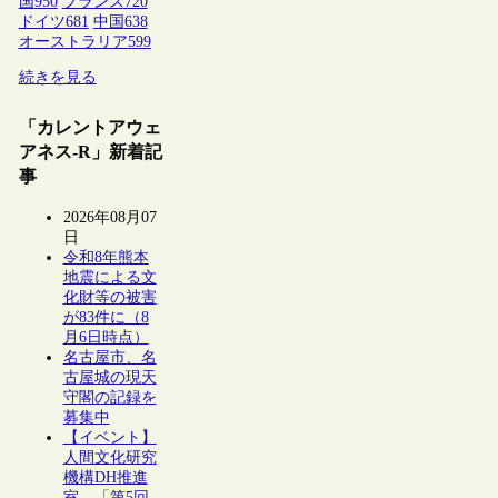
国
950
フランス
720
ドイツ
681
中国
638
オーストラリア
599
続きを見る
「カレントアウェ
アネス-R」新着記
事
2026年08月07
日
令和8年熊本
地震による文
化財等の被害
が83件に（8
月6日時点）
名古屋市、名
古屋城の現天
守閣の記録を
募集中
【イベント】
人間文化研究
機構DH推進
室、「第5回