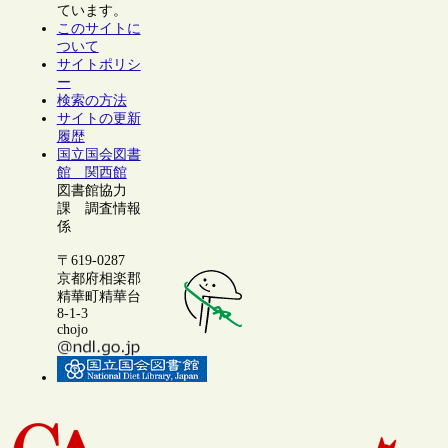
ています。
このサイトに
ついて
サイトポリシ
ー
検索の方法
サイトの更新
履歴
国立国会図書
館 関西館
図書館協力
課 調査情報
係
〒619-0287
京都府相楽郡
精華町精華台
8-1-3
chojo