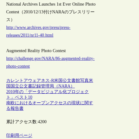
National Archives Launches 1st Ever Online Photo
Contest（2010/12/13付けNARAのプレスリリー
ス）
http://www.archives.gov/press/press-
releases/2011/nr11-40.html
Augmented Reality Photo Contest
http://challenge.gov/NARA/86-augmented-reality-
photo-contest
カレントアウェアネス-R
米国
公文書館
写真
米
国国立公文書記録管理局（NARA）
2010年の「データビジュアル化プロジェク
ト」ベスト10
南欧におけるオープンアクセスの現状に関す
る報告書
累計アクセス数:
4200
印刷用ページ