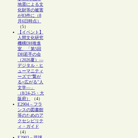
地震による文
化財等の被害
が83件に（8
月6日時点）
（5）
【イベント】
人間文化研究
機構DH推進
室、「第5回
DH若手の会
（2026夏）―
デジタル・ヒ
ューマニティ
ーズで“繋が
る×広がる”人
文学―」
（8/24-25・大
阪府）
（4）
E2904 – フラ
ンスの図書館
等のためのア
クセシビリテ
ィ・ガイド
（4）
E2903 – 琉球