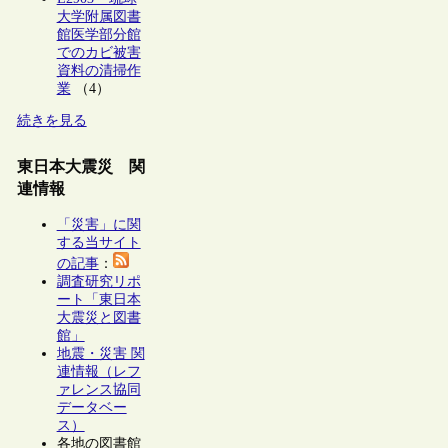
大学附属図書
館医学部分館
でのカビ被害
資料の清掃作
業
（4）
続きを見る
東日本大震災 関
連情報
「災害」に関
する当サイト
の記事
：
調査研究リポ
ート「東日本
大震災と図書
館」
地震・災害 関
連情報（レフ
ァレンス協同
データベー
ス）
各地の図書館