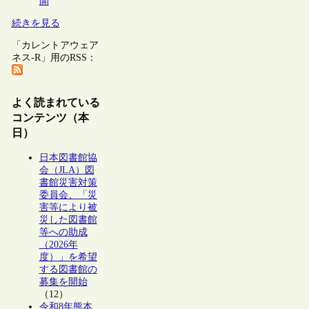
開
続きを見る
「カレントアウェア
ネス-R」用のRSS：
よく読まれている
コンテンツ（本
日）
日本図書館協
会（JLA）図
書館災害対策
委員会、「災
害等により被
災した図書館
等への助成
（2026年
度）」を希望
する図書館の
募集を開始
（12）
令和8年熊本