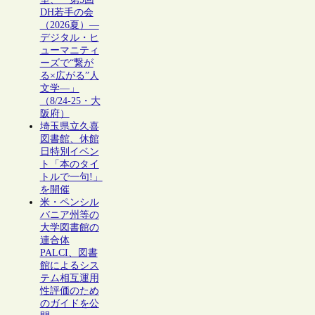
DH若手の会
（2026夏）―
デジタル・ヒ
ューマニティ
ーズで“繋が
る×広がる”人
文学―」
（8/24-25・大
阪府）
埼玉県立久喜
図書館、休館
日特別イベン
ト「本のタイ
トルで一句!」
を開催
米・ペンシル
バニア州等の
大学図書館の
連合体
PALCI、図書
館によるシス
テム相互運用
性評価のため
のガイドを公