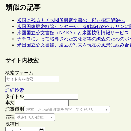
類似の記事
米国に残るナチス関係機密文書の一部が指定解除へ
米国国家機密解除センターが、冷戦時代のベルリンに関す
米国国立公文書館（NARA）と米国技術情報サービス
ナチスによって略奪された文化財等の調査のためのポ
米国国立公文書館、過去の写真を現在の風景に組み合
サイト内検索
検索フォーム
詳細検索
タイトル
本文
記事種別
検索したい記事種別を選択してください
館種
検索したい館種を選択してください
投稿日