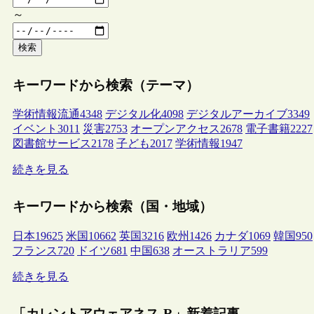
～
検索
キーワードから検索（テーマ）
学術情報流通
4348
デジタル化
4098
デジタルアーカイブ
3349
イベント
3011
災害
2753
オープンアクセス
2678
電子書籍
2227
図書館サービス
2178
子ども
2017
学術情報
1947
続きを見る
キーワードから検索（国・地域）
日本
19625
米国
10662
英国
3216
欧州
1426
カナダ
1069
韓国
950
フランス
720
ドイツ
681
中国
638
オーストラリア
599
続きを見る
「カレントアウェアネス-R」新着記事