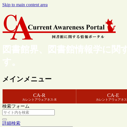
Skip to main content area
図書館界、図書館情報学に関
す。
メインメニュー
CA-R
CA-E
カレントアウェアネス-R
カレントアウェアネス
検索フォーム
詳細検索