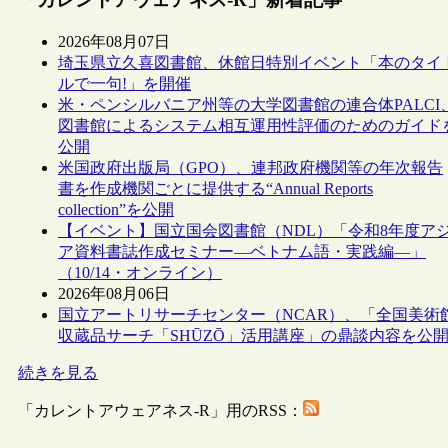
2026年08月07日
埼玉県立久喜図書館、休館日特別イベント「本のタイ
ルで一句!」を開催
米・ペンシルバニア州等の大学図書館の連合体PALCI
図書館によるシステム相互運用性評価のためのガイド
公開
米国政府出版局（GPO）、連邦政府機関等の年次報告
書を作成機関ごとに提供する“Annual Reports
collection”を公開
【イベント】国立国会図書館（NDL）「令和8年度ア
ア資料書誌作成セミナー―ベトナム語・実践編―」
（10/14・オンライン）
2026年08月06日
国立アートリサーチセンター（NCAR）、「全国美術
収蔵品サーチ「SHŪZŌ」活用講座」の鼎談内容を公
続きを見る
「カレントアウェアネス-R」用のRSS：