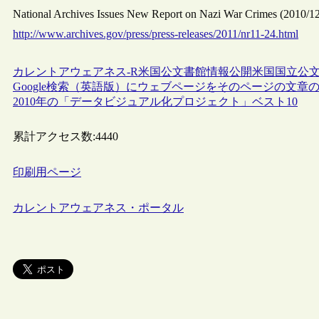
National Archives Issues New Report on Nazi War Crim
http://www.archives.gov/press/press-releases/2011/nr11-24.html
カレントアウェアネス-R
米国
公文書館
情報公開
米国国立公文
Google検索（英語版）にウェブページをそのページの文
2010年の「データビジュアル化プロジェクト」ベスト10
累計アクセス数:
4440
印刷用ページ
カレントアウェアネス・ポータル