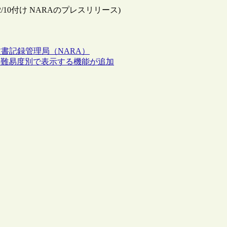
es (2010/12/10付け NARAのプレスリリース)
書記録管理局（NARA）
章の難易度別で表示する機能が追加