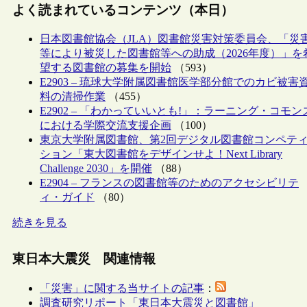
よく読まれているコンテンツ（本日）
日本図書館協会（JLA）図書館災害対策委員会、「災
等により被災した図書館等への助成（2026年度）」を
望する図書館の募集を開始
（593）
E2903 – 琉球大学附属図書館医学部分館でのカビ被害
料の清掃作業
（455）
E2902 – 「わかっていいとも!」：ラーニング・コモン
における学際交流支援企画
（100）
東京大学附属図書館、第2回デジタル図書館コンペテ
ション「東大図書館をデザインせよ！Next Library
Challenge 2030」を開催
（88）
E2904 – フランスの図書館等のためのアクセシビリテ
ィ・ガイド
（80）
続きを見る
東日本大震災 関連情報
「災害」に関する当サイトの記事
：
調査研究リポート「東日本大震災と図書館」