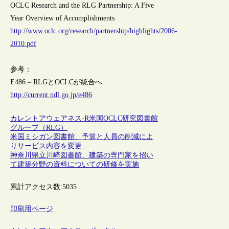
OCLC Research and the RLG Partnership: A Five
Year Overview of Accomplishments
http://www.oclc.org/research/partnership/highlights/2006-
2010.pdf
参考：
E486 – RLGとOCLCが統合へ
http://current.ndl.go.jp/e486
カレントアウェアネス-R
米国
OCLC
研究図書館
グループ（RLG）
米国ミシガン図書館、予算と人員の削減によ
りサービス内容を変更
神奈川県立川崎図書館、建築の専門家を招い
て建築分野の資料についての研修を実施
累計アクセス数:
5035
印刷用ページ