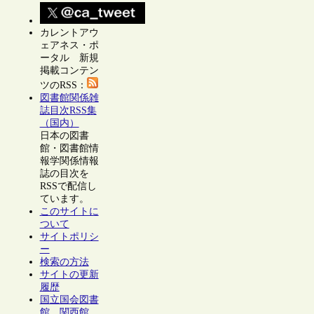
カレントアウ
ェアネス・ポ
ータル 新規
掲載コンテン
ツのRSS：
図書館関係雑
誌目次RSS集
（国内）
日本の図書
館・図書館情
報学関係情報
誌の目次を
RSSで配信し
ています。
このサイトに
ついて
サイトポリシ
ー
検索の方法
サイトの更新
履歴
国立国会図書
館 関西館