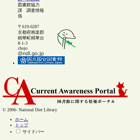
図書館協力
課 調査情報
係
〒619-0287
京都府相楽郡
精華町精華台
8-1-3
chojo
© 2006- National Diet Library
ホーム
トップ
サイドバー