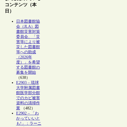
コンテンツ（本
日）
日本図書館協
会（JLA）図
書館災害対策
委員会、「災
害等により被
災した図書館
等への助成
（2026年
度）」を希望
する図書館の
募集を開始
（638）
E2903 – 琉球
大学附属図書
館医学部分館
でのカビ被害
資料の清掃作
業
（482）
E2902 – 「わ
かっていいと
も!」：ラーニ