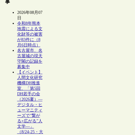
事
2026年08月07
日
令和8年熊本
地震による文
化財等の被害
が83件に（8
月6日時点）
名古屋市、名
古屋城の現天
守閣の記録を
募集中
【イベント】
人間文化研究
機構DH推進
室、「第5回
DH若手の会
（2026夏）―
デジタル・ヒ
ューマニティ
ーズで“繋が
る×広がる”人
文学―」
（8/24-25・大