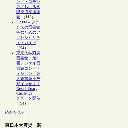
ング・コモン
ズにおける学
際交流支援企
画
（112）
E2904 – フラ
ンスの図書館
等のためのア
クセシビリテ
ィ・ガイド
（94）
東京大学附属
図書館、第2
回デジタル図
書館コンペテ
ィション「東
大図書館をデ
ザインせよ！
Next Library
Challenge
2030」を開催
（94）
続きを見る
東日本大震災 関