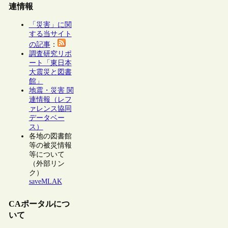
連情報
「災害」に関
する当サイト
の記事
：
調査研究リポ
ート「東日本
大震災と図書
館」
地震・災害 関
連情報（レフ
ァレンス協同
データベー
ス）
各地の図書館
等の被災情報
等について
（外部リン
ク）
saveMLAK
CAポータルにつ
いて