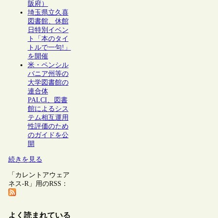
阪府）
埼玉県立久喜
図書館、休館
日特別イベン
ト「本のタイ
トルで一句!」
を開催
米・ペンシル
バニア州等の
大学図書館の
連合体
PALCI、図書
館によるシス
テム相互運用
性評価のため
のガイドを公
開
続きを見る
「カレントアウェア
ネス-R」用のRSS：
よく読まれている