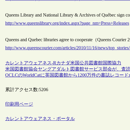
Queens Library and National Library & Archives of Q
http://www.queenslibrary.org/index.aspx?page_nm=Press+Releases
Queens and Quebec libraries agree to cooperate（Queens Cou
http://www.queenscourier.com/articles/2010/11/16/news/top_stori
カレントアウェアネス-R
カナダ
米国
公共図書館
国際協力
米国図書館協会ヤングアダルト図書館サービス部会が、査
OCLCのWorldCatに英国図書館から1200万件の書誌レコー
累計アクセス数:
5206
印刷用ページ
カレントアウェアネス・ポータル