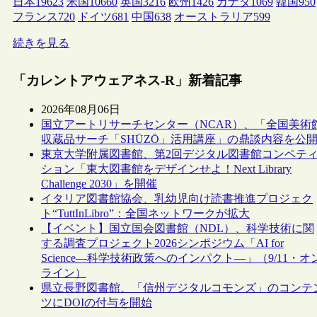
日本
19623
米国
10660
英国
3216
欧州
1426
カナダ
1069
韓国
950
フランス
720
ドイツ
681
中国
638
オーストラリア
599
続きを見る
「カレントアウェアネス-R」新着記事
2026年08月06日
国立アートリサーチセンター（NCAR）、「全国美術
収蔵品サーチ「SHŪZŌ」活用講座」の鼎談内容を公
東京大学附属図書館、第2回デジタル図書館コンペテ
ション「東大図書館をデザインせよ！Next Library
Challenge 2030」を開催
イタリア図書館協会、乳幼児向け読書推進プロジェク
ト“TuttInLibro”：全国ネットワークが拡大
【イベント】国立国会図書館（NDL）、科学技術に関
する調査プロジェクト2026シンポジウム「AI for
Science―科学技術政策へのインパクト―」（9/11・オ
ライン）
県立長野図書館、「信州デジタルコモンズ」のコンテ
ツにDOIの付与を開始