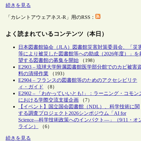
続きを見る
「カレントアウェアネス-R」用のRSS：
よく読まれているコンテンツ（本日）
日本図書館協会（JLA）図書館災害対策委員会、「災
等により被災した図書館等への助成（2026年度）」を
望する図書館の募集を開始
（198）
E2903 – 琉球大学附属図書館医学部分館でのカビ被害
料の清掃作業
（193）
E2904 – フランスの図書館等のためのアクセシビリテ
ィ・ガイド
（8）
E2902 – 「わかっていいとも!」：ラーニング・コモン
における学際交流支援企画
（7）
【イベント】国立国会図書館（NDL）、科学技術に関
する調査プロジェクト2026シンポジウム「AI for
Science―科学技術政策へのインパクト―」（9/11・オ
ライン）
（6）
続きを見る