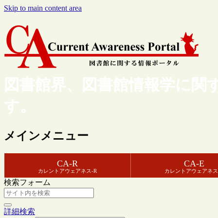
Skip to main content area
図書館界、図書館情報学に関
す。
メインメニュー
CA-R
CA-E
カレントアウェアネス-R
カレントアウェアネス
検索フォーム
詳細検索