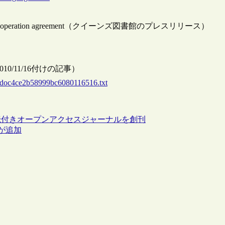
uébec sign cooperation agreement（クイーンズ図書館のプレスリリース）
rier 2010/11/16付けの記事）
es/doc4ce2b58999bc6080116516.txt
読付きオープンアクセスジャーナルを創刊
ドが追加