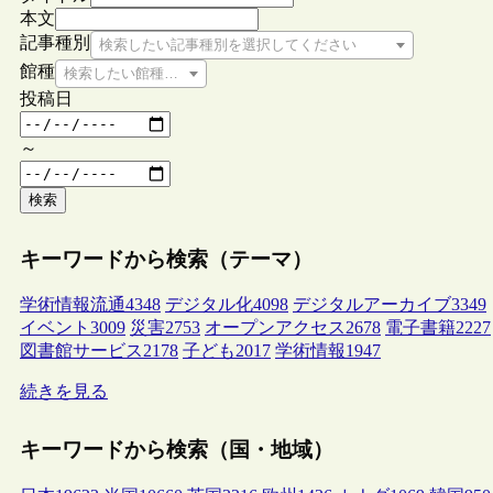
本文
記事種別
検索したい記事種別を選択してください
館種
検索したい館種を選択してください
投稿日
～
検索
キーワードから検索（テーマ）
学術情報流通
4348
デジタル化
4098
デジタルアーカイブ
3349
イベント
3009
災害
2753
オープンアクセス
2678
電子書籍
2227
図書館サービス
2178
子ども
2017
学術情報
1947
続きを見る
キーワードから検索（国・地域）