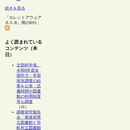
続きを見る
「カレントアウェア
ネス-R」用のRSS：
よく読まれている
コンテンツ（本
日）
文部科学省、
令和8年度全
国学力・学習
状況調査の結
果を公表：読
書時間や図書
館の利用頻度
等も調査
（41）
調査研究報告
会「都道府県
立図書館と市
町村立図書館