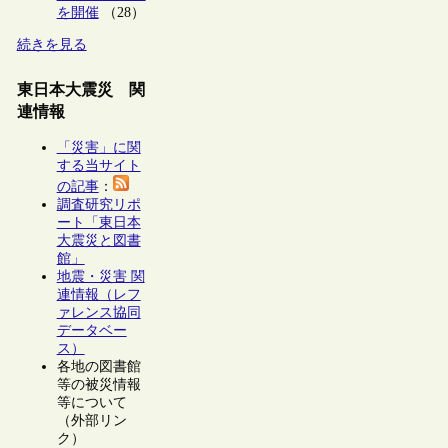
を開催
（28）
続きを見る
東日本大震災 関
連情報
「災害」に関
する当サイト
の記事
：
調査研究リポ
ート「東日本
大震災と図書
館」
地震・災害 関
連情報（レフ
ァレンス協同
データベー
ス）
各地の図書館
等の被災情報
等について
（外部リン
ク）