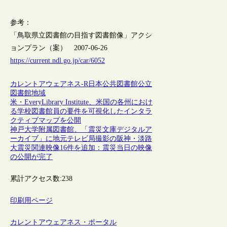
参考：
「鳥取県立図書館の目指す図書館像」アクシ
ョンプラン（案） 2007-06-26
https://current.ndl.go.jp/car/6052
カレントアウェアネス-R
日本
公共図書館
公立
図書館
地域
米・EveryLibrary Institute、米国の各州におけ
る学校図書館員の要件を可視化したインタラ
クティブマップを公開
神戸大学附属図書館、「震災文庫デジタルア
ーカイブ」に地元テレビ局撮影の阪神・淡路
大震災関連映像16件を追加：震災当日の映像
の公開が完了
累計アクセス数:
238
印刷用ページ
カレントアウェアネス・ポータル