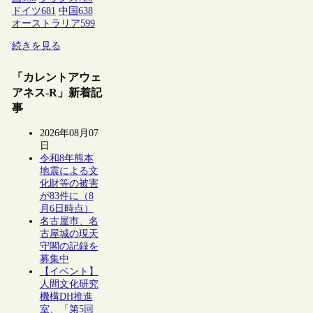
ドイツ
681
中国
638
オーストラリア
599
続きを見る
「カレントアウェ
アネス-R」新着記
事
2026年08月07
日
令和8年熊本
地震による文
化財等の被害
が83件に（8
月6日時点）
名古屋市、名
古屋城の現天
守閣の記録を
募集中
【イベント】
人間文化研究
機構DH推進
室、「第5回