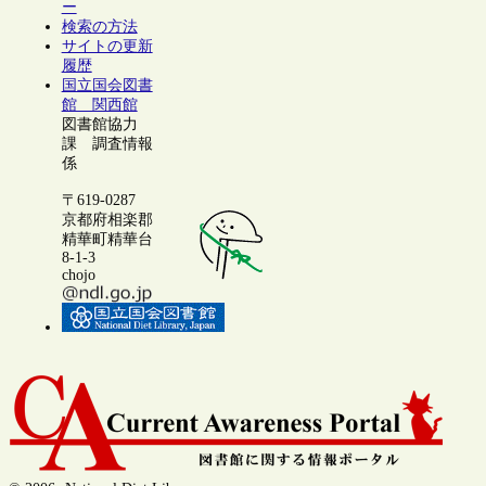
ー
検索の方法
サイトの更新
履歴
国立国会図書
館 関西館
図書館協力
課 調査情報
係
〒619-0287
京都府相楽郡
精華町精華台
8-1-3
chojo