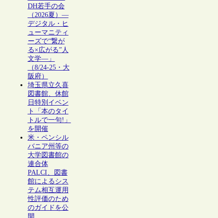
DH若手の会
（2026夏）―
デジタル・ヒ
ューマニティ
ーズで“繋が
る×広がる”人
文学―」
（8/24-25・大
阪府）
埼玉県立久喜
図書館、休館
日特別イベン
ト「本のタイ
トルで一句!」
を開催
米・ペンシル
バニア州等の
大学図書館の
連合体
PALCI、図書
館によるシス
テム相互運用
性評価のため
のガイドを公
開