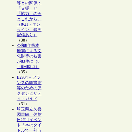
等との関係：
「支援」と
「協力」の今
とこれから」
（8/21・オン
ライン、録画
配信あり）
（38）
令和8年熊本
地震による文
化財等の被害
が83件に（8
月6日時点）
（35）
E2904 – フラ
ンスの図書館
等のためのア
クセシビリテ
ィ・ガイド
（31）
埼玉県立久喜
図書館、休館
日特別イベン
ト「本のタイ
トルで一句!」