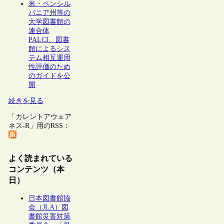
米・ペンシル
バニア州等の
大学図書館の
連合体
PALCI、図書
館によるシス
テム相互運用
性評価のため
のガイドを公
開
続きを見る
「カレントアウェア
ネス-R」用のRSS：
よく読まれている
コンテンツ（本
日）
日本図書館協
会（JLA）図
書館災害対策