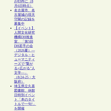
が83件に（8
月6日時点）
名古屋市、名
古屋城の現天
守閣の記録を
募集中
【イベント】
人間文化研究
機構DH推進
室、「第5回
DH若手の会
（2026夏）―
デジタル・ヒ
ューマニティ
ーズで“繋が
る×広がる”人
文学―」
（8/24-25・大
阪府）
埼玉県立久喜
図書館、休館
日特別イベン
ト「本のタイ
トルで一句!」
を開催