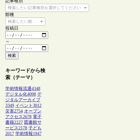
記事種別
検索したい記事種別を選択してください
館種
検索したい館種を選択してください
投稿日
～
検索
キーワードから検
索（テーマ）
学術情報流通
4348
デジタル化
4098
デ
ジタルアーカイブ
3349
イベント
3012
災害
2754
オープン
アクセス
2678
電子
書籍
2227
図書館サ
ービス
2178
子ども
2017
学術情報
1947