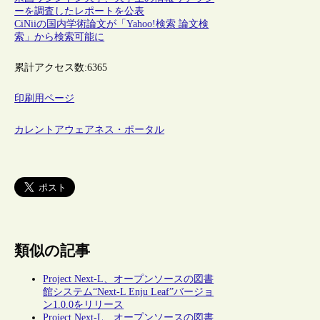
ーを調査したレポートを公表
CiNiiの国内学術論文が「Yahoo!検索 論文検
索」から検索可能に
累計アクセス数:
6365
印刷用ページ
カレントアウェアネス・ポータル
類似の記事
Project Next-L、オープンソースの図書
館システム“Next-L Enju Leaf”バージョ
ン1.0.0をリリース
Project Next-L、オープンソースの図書