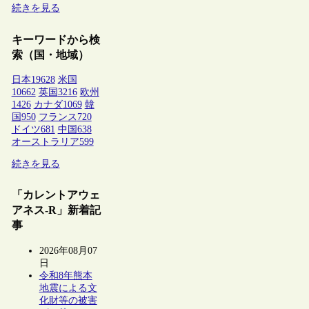
続きを見る
キーワードから検
索（国・地域）
日本
19628
米国
10662
英国
3216
欧州
1426
カナダ
1069
韓
国
950
フランス
720
ドイツ
681
中国
638
オーストラリア
599
続きを見る
「カレントアウェ
アネス-R」新着記
事
2026年08月07
日
令和8年熊本
地震による文
化財等の被害