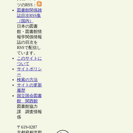
ツのRSS：
図書館関係雑
誌目次RSS集
（国内）
日本の図書
館・図書館情
報学関係情報
誌の目次を
RSSで配信し
ています。
このサイトに
ついて
サイトポリシ
ー
検索の方法
サイトの更新
履歴
国立国会図書
館 関西館
図書館協力
課 調査情報
係
〒619-0287
京都府相楽郡