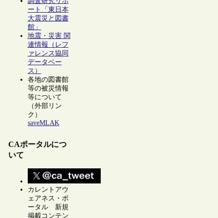
調査研究リポ
ート「東日本
大震災と図書
館」
地震・災害 関
連情報（レフ
ァレンス協同
データベー
ス）
各地の図書館
等の被災情報
等について
（外部リン
ク）
saveMLAK
CAポータルにつ
いて
カレントアウ
ェアネス・ポ
ータル 新規
掲載コンテン