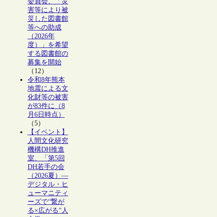
委員会、「災
害等により被
災した図書館
等への助成
（2026年
度）」を希望
する図書館の
募集を開始
（12）
令和8年熊本
地震による文
化財等の被害
が83件に（8
月6日時点）
（5）
【イベント】
人間文化研究
機構DH推進
室、「第5回
DH若手の会
（2026夏）―
デジタル・ヒ
ューマニティ
ーズで“繋が
る×広がる”人