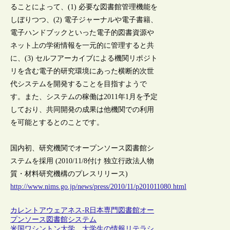
ることによって、(1) 必要な図書館管理機能を
しぼりつつ、(2) 電子ジャーナルや電子書籍、
電子ハンドブックといった電子的図書資源や
ネット上の学術情報を一元的に管理すると共
に、(3) セルフアーカイブによる機関リポジト
リを含む電子的研究環境にあった横断的次世
代システムを開発することを目指すようで
す。また、システムの稼働は2011年1月を予定
しており、共同開発の成果は他機関での利用
を可能とするとのことです。
国内初、研究機関でオープンソース図書館シ
ステムを採用 (2010/11/8付け 独立行政法人物
質・材料研究機構のプレスリリース)
http://www.nims.go.jp/news/press/2010/11/p201011080.html
カレントアウェアネス-R
日本
専門図書館
オー
プンソース
図書館システム
米国ワシントン大学、大学生の情報リテラシ