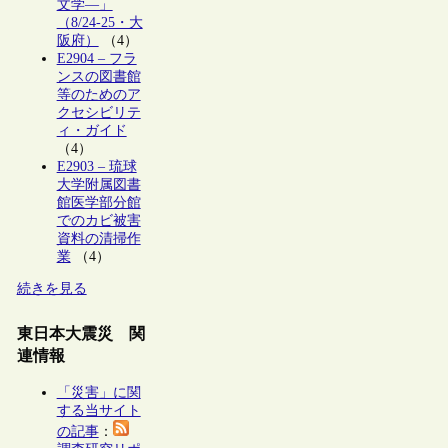
文学―」
（8/24-25・大
阪府）
（4）
E2904 – フラ
ンスの図書館
等のためのア
クセシビリテ
ィ・ガイド
（4）
E2903 – 琉球
大学附属図書
館医学部分館
でのカビ被害
資料の清掃作
業
（4）
続きを見る
東日本大震災 関
連情報
「災害」に関
する当サイト
の記事
：