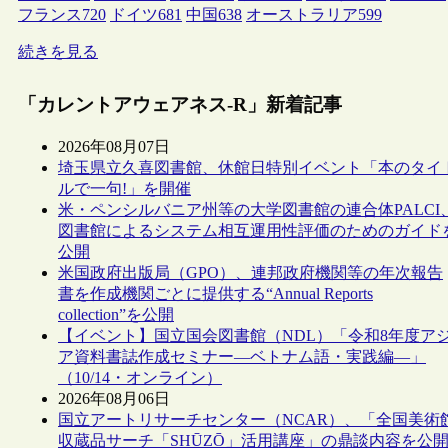
フランス
720
ドイツ
681
中国
638
オーストラリア
599
続きを見る
「カレントアウェアネス-R」新着記事
2026年08月07日
埼玉県立久喜図書館、休館日特別イベント「本のタイ
ルで一句!」を開催
米・ペンシルバニア州等の大学図書館の連合体PALCI
図書館によるシステム相互運用性評価のためのガイド
公開
米国政府出版局（GPO）、連邦政府機関等の年次報告
書を作成機関ごとに提供する“Annual Reports
collection”を公開
【イベント】国立国会図書館（NDL）「令和8年度ア
ア資料書誌作成セミナー―ベトナム語・実践編―」
（10/14・オンライン）
2026年08月06日
国立アートリサーチセンター（NCAR）、「全国美術
収蔵品サーチ「SHŪZŌ」活用講座」の鼎談内容を公