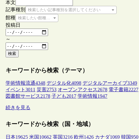
本文
記事種別
検索したい記事種別を選択してください
館種
検索したい館種を選択してください
投稿日
～
検索
キーワードから検索（テーマ）
学術情報流通
4348
デジタル化
4098
デジタルアーカイブ
3349
イベント
3011
災害
2753
オープンアクセス
2678
電子書籍
2227
図書館サービス
2178
子ども
2017
学術情報
1947
続きを見る
キーワードから検索（国・地域）
日本
19625
米国
10662
英国
3216
欧州
1426
カナダ
1069
韓国
950