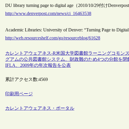
DU library turning page to digital age（2010/10/29付けDenve
http://www.denverpost.com/news/ci_16463538
Academic Libraries: University of Denver: “Turning Page to
http://web.resourceshelf.com/go/resourceblog/61628
カレントアウェアネス-R
米国
大学図書館
ラーニングコモン
グアムの公共図書館システム、財政難のため4つの分館を閉
IFLA、2009年の年次報告を公表
累計アクセス数:
4569
印刷用ページ
カレントアウェアネス・ポータル