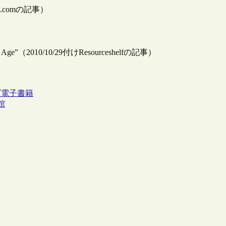
rpost.comの記事）
 Digital Age”（2010/10/29付けResourceshelfの記事）
ズ
電子書籍
館