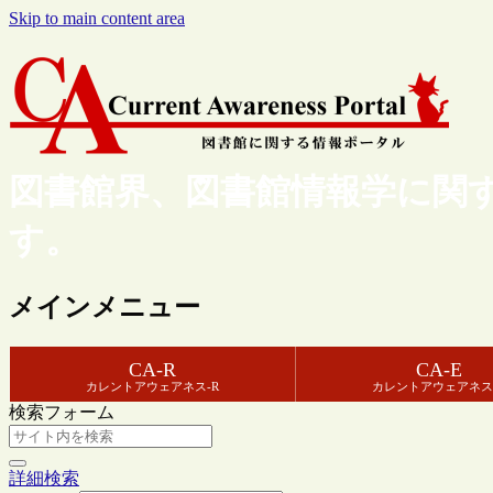
Skip to main content area
図書館界、図書館情報学に関
す。
メインメニュー
CA-R
CA-E
カレントアウェアネス-R
カレントアウェアネス
検索フォーム
詳細検索