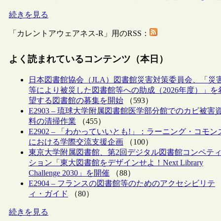
続きを見る
「カレントアウェアネス-R」用のRSS：
よく読まれているコンテンツ（本日）
日本図書館協会（JLA）図書館災害対策委員会、「災
等により被災した図書館等への助成（2026年度）」を
望する図書館の募集を開始
（593）
E2903 – 琉球大学附属図書館医学部分館でのカビ被害
料の清掃作業
（455）
E2902 – 「わかっていいとも!」：ラーニング・コモン
における学際交流支援企画
（100）
東京大学附属図書館、第2回デジタル図書館コンペテ
ション「東大図書館をデザインせよ！Next Library
Challenge 2030」を開催
（88）
E2904 – フランスの図書館等のためのアクセシビリテ
ィ・ガイド
（80）
続きを見る