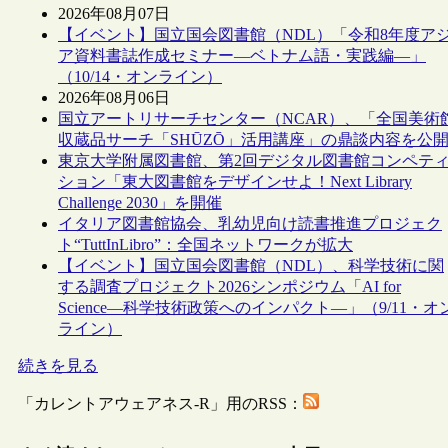
2026年08月07日
【イベント】国立国会図書館（NDL）「令和8年度ア
ア資料書誌作成セミナー―ベトナム語・実践編―」
（10/14・オンライン）
2026年08月06日
国立アートリサーチセンター（NCAR）、「全国美術
収蔵品サーチ「SHŪZŌ」活用講座」の鼎談内容を公
東京大学附属図書館、第2回デジタル図書館コンペテ
ション「東大図書館をデザインせよ！Next Library
Challenge 2030」を開催
イタリア図書館協会、乳幼児向け読書推進プロジェク
ト“TuttInLibro”：全国ネットワークが拡大
【イベント】国立国会図書館（NDL）、科学技術に関
する調査プロジェクト2026シンポジウム「AI for
Science―科学技術政策へのインパクト―」（9/11・オ
ライン）
続きを見る
「カレントアウェアネス-R」用のRSS：