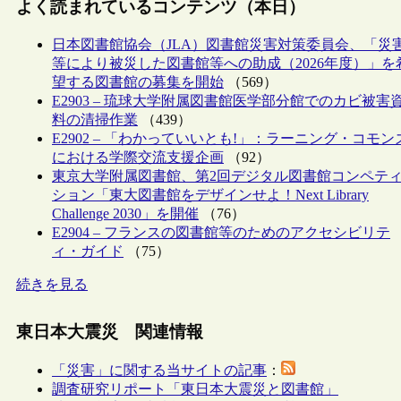
よく読まれているコンテンツ（本日）
日本図書館協会（JLA）図書館災害対策委員会、「災
等により被災した図書館等への助成（2026年度）」を
望する図書館の募集を開始
（569）
E2903 – 琉球大学附属図書館医学部分館でのカビ被害
料の清掃作業
（439）
E2902 – 「わかっていいとも!」：ラーニング・コモン
における学際交流支援企画
（92）
東京大学附属図書館、第2回デジタル図書館コンペテ
ション「東大図書館をデザインせよ！Next Library
Challenge 2030」を開催
（76）
E2904 – フランスの図書館等のためのアクセシビリテ
ィ・ガイド
（75）
続きを見る
東日本大震災 関連情報
「災害」に関する当サイトの記事
：
調査研究リポート「東日本大震災と図書館」