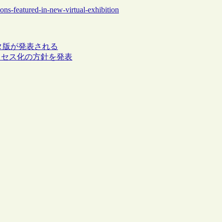
ons-featured-in-new-virtual-exhibition
ータ版が発表される
クセス化の方針を発表