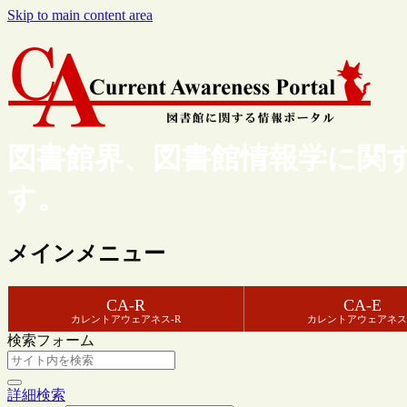
Skip to main content area
図書館界、図書館情報学に関
す。
メインメニュー
CA-R
CA-E
カレントアウェアネス-R
カレントアウェアネス
検索フォーム
詳細検索