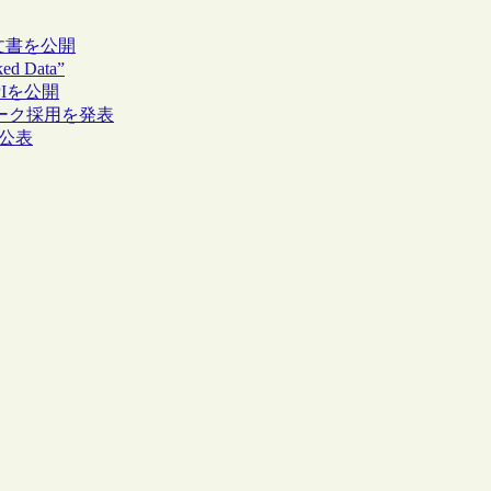
題する文書を公開
 Data”
PIを公開
インマーク採用を発表
を公表