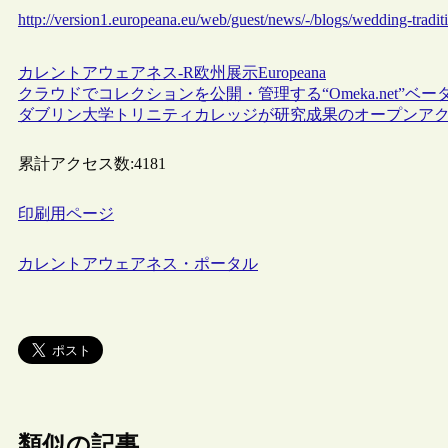
http://version1.europeana.eu/web/guest/news/-/blogs/wedding-traditi
カレントアウェアネス-R
欧州
展示
Europeana
クラウドでコレクションを公開・管理する“Omeka.net”ベ
ダブリン大学トリニティカレッジが研究成果のオープンア
累計アクセス数:
4181
印刷用ページ
カレントアウェアネス・ポータル
類似の記事