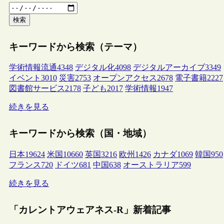
検索
キーワードから検索（テーマ）
学術情報流通
4348
デジタル化
4098
デジタルアーカイブ
3349
イベント
3010
災害
2753
オープンアクセス
2678
電子書籍
2227
図書館サービス
2178
子ども
2017
学術情報
1947
続きを見る
キーワードから検索（国・地域）
日本
19624
米国
10660
英国
3216
欧州
1426
カナダ
1069
韓国
950
フランス
720
ドイツ
681
中国
638
オーストラリア
599
続きを見る
「カレントアウェアネス-R」新着記事