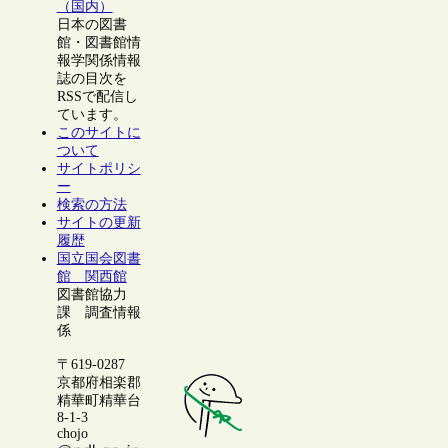
（国内）
日本の図書
館・図書館情
報学関係情報
誌の目次を
RSSで配信し
ています。
このサイトに
ついて
サイトポリシ
ー
検索の方法
サイトの更新
履歴
国立国会図書
館 関西館
図書館協力
課 調査情報
係
〒619-0287
京都府相楽郡
精華町精華台
8-1-3
chojo