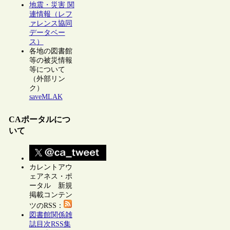
地震・災害 関
連情報（レフ
ァレンス協同
データベー
ス）
各地の図書館
等の被災情報
等について
（外部リン
ク）
saveMLAK
CAポータルにつ
いて
カレントアウ
ェアネス・ポ
ータル 新規
掲載コンテン
ツのRSS：
図書館関係雑
誌目次RSS集