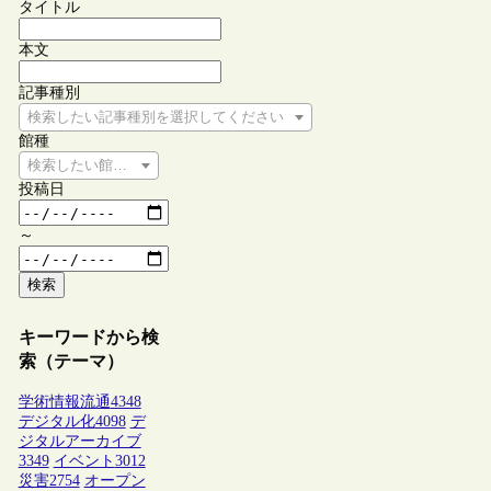
タイトル
本文
記事種別
検索したい記事種別を選択してください
館種
検索したい館種を選択してください
投稿日
～
検索
キーワードから検
索（テーマ）
学術情報流通
4348
デジタル化
4098
デ
ジタルアーカイブ
3349
イベント
3012
災害
2754
オープン