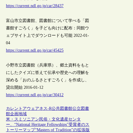
https://current.ndl.go.jp/car/28437
富山市立図書館、図書館について学べる「図
書館すごろく」を子ども向けに配布：同館ウ
ェブサイト上でダウンロードも可能 2022-01-
04
https://current.ndl.go.jp/car/45425
小野市立図書館（兵庫県）、郷土資料をもと
にしたクイズに答えて伝承や歴史への理解を
深める「おのふるさとすごろく」を作成し、
貸出開始 2016-01-12
https://current.ndl.go.jp/car/30412
カレントアウェアネス-R
公共図書館
公立図書
館
企画
地域
米・スミソニアン民俗・文化遺産センタ
ー、“National Heritage Fellowships”受賞者のス
トーリーマップ“Masters of Tradition”の拡張版