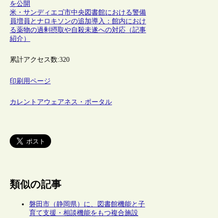
を公開
米・サンディエゴ市中央図書館における警備
員増員とナロキソンの追加導入：館内におけ
る薬物の過剰摂取や自殺未遂への対応（記事
紹介）
累計アクセス数:
320
印刷用ページ
カレントアウェアネス・ポータル
類似の記事
磐田市（静岡県）に、図書館機能と子
育て支援・相談機能をもつ複合施設