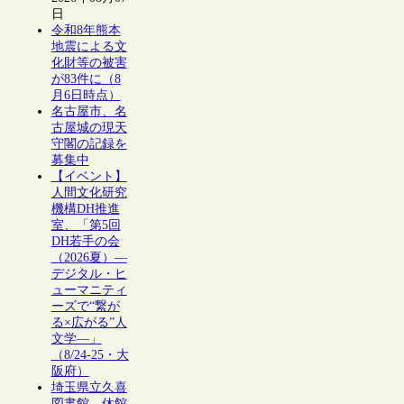
日
令和8年熊本
地震による文
化財等の被害
が83件に（8
月6日時点）
名古屋市、名
古屋城の現天
守閣の記録を
募集中
【イベント】
人間文化研究
機構DH推進
室、「第5回
DH若手の会
（2026夏）―
デジタル・ヒ
ューマニティ
ーズで“繋が
る×広がる”人
文学―」
（8/24-25・大
阪府）
埼玉県立久喜
図書館、休館