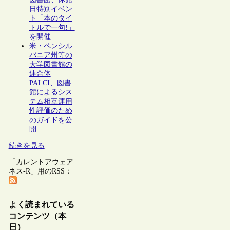
日特別イベン
ト「本のタイ
トルで一句!」
を開催
米・ペンシル
バニア州等の
大学図書館の
連合体
PALCI、図書
館によるシス
テム相互運用
性評価のため
のガイドを公
開
続きを見る
「カレントアウェア
ネス-R」用のRSS：
よく読まれている
コンテンツ（本
日）