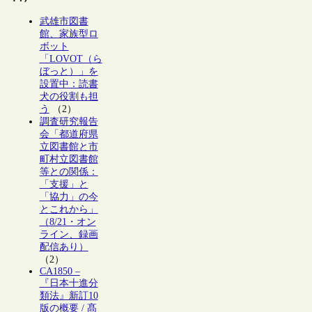
武雄市図書
館、家族型ロ
ボット
「LOVOT（ら
ぼっと）」を
設置中：読書
犬の役割も担
う
（2）
調査研究報告
会「都道府県
立図書館と市
町村立図書館
等との関係：
「支援」と
「協力」の今
とこれから」
（8/21・オン
ライン、録画
配信あり）
（2）
CA1850 –
『日本十進分
類法』新訂10
版の概要 / 髙