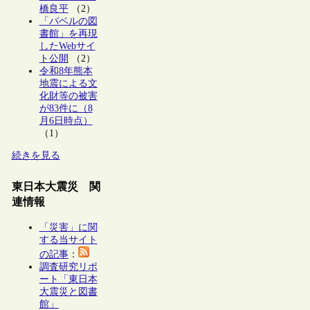
橋良平
（2）
「バベルの図
書館」を再現
したWebサイ
ト公開
（2）
令和8年熊本
地震による文
化財等の被害
が83件に（8
月6日時点）
（1）
続きを見る
東日本大震災 関
連情報
「災害」に関
する当サイト
の記事
：
調査研究リポ
ート「東日本
大震災と図書
館」