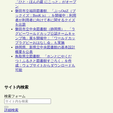
「ひと・ほんの庭 にこっと」がオープ
ン
磐田市立福田図書館、「ぶっQuiZ（ブ
ックイズ：BooK is）」を開催中：利用
者が利用者に向けて本に関するクイズ
を出題
磐田市立中央図書館（静岡県）、「ラ
グビーワールドカップ公認チームキャ
ンプ地」展を開催中：「ワールドカッ
プラグビーおはなし会」も実施
静岡県、新県立中央図書館の基本設計
概要を公表
鳥取県立図書館、「ホンとにやくだ
つ！ふるさと図書館すごろく」を作
成：ウェブサイトからダウンロードも
可能
サイト内検索
検索フォーム
詳細検索