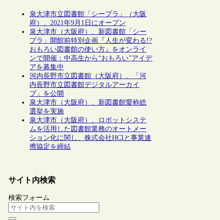
泉大津市立図書館「シープラ」（大阪
府）、2021年9月1日にオープン
泉大津市（大阪府）、新図書館「シー
プラ」開館前特別企画『人生が変わる!?
おもろい図書館の使い方』をオンライ
ンで開催：中高生から“おもろい”アイデ
アを募集中
河内長野市立図書館（大阪府）、「河
内長野市立図書館デジタルアーカイ
ブ」を公開
泉大津市（大阪府）、新図書館愛称総
選挙を実施
泉大津市（大阪府）、ロボットシステ
ムを活用した図書館業務のオートメー
ション化に関し、株式会社HCIと事業連
携協定を締結
サイト内検索
検索フォーム