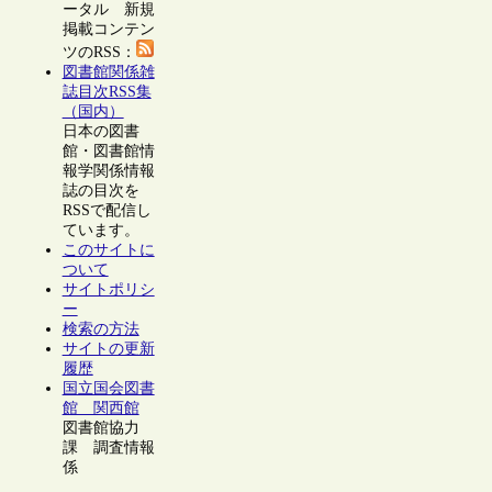
ータル 新規
掲載コンテン
ツのRSS：
図書館関係雑
誌目次RSS集
（国内）
日本の図書
館・図書館情
報学関係情報
誌の目次を
RSSで配信し
ています。
このサイトに
ついて
サイトポリシ
ー
検索の方法
サイトの更新
履歴
国立国会図書
館 関西館
図書館協力
課 調査情報
係