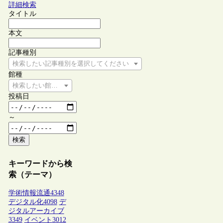
詳細検索
タイトル
本文
記事種別
検索したい記事種別を選択してください
館種
検索したい館種を選択してください
投稿日
～
検索
キーワードから検
索（テーマ）
学術情報流通
4348
デジタル化
4098
デ
ジタルアーカイブ
3349
イベント
3012