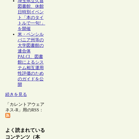
埼玉県立久喜
図書館、休館
日特別イベン
ト「本のタイ
トルで一句!」
を開催
米・ペンシル
バニア州等の
大学図書館の
連合体
PALCI、図書
館によるシス
テム相互運用
性評価のため
のガイドを公
開
続きを見る
「カレントアウェア
ネス-R」用のRSS：
よく読まれている
コンテンツ（本