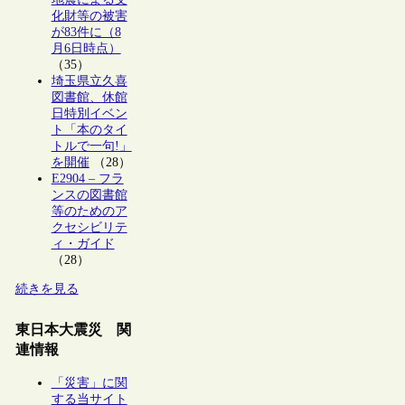
化財等の被害
が83件に（8
月6日時点）
（35）
埼玉県立久喜
図書館、休館
日特別イベン
ト「本のタイ
トルで一句!」
を開催
（28）
E2904 – フラ
ンスの図書館
等のためのア
クセシビリテ
ィ・ガイド
（28）
続きを見る
東日本大震災 関
連情報
「災害」に関
する当サイト