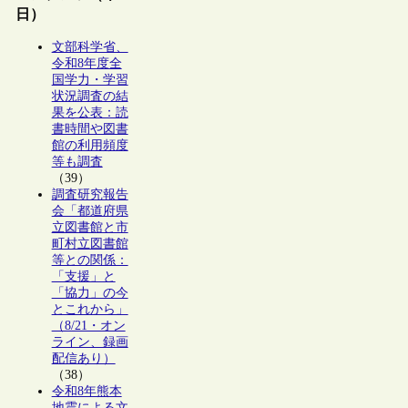
日）
文部科学省、
令和8年度全
国学力・学習
状況調査の結
果を公表：読
書時間や図書
館の利用頻度
等も調査
（39）
調査研究報告
会「都道府県
立図書館と市
町村立図書館
等との関係：
「支援」と
「協力」の今
とこれから」
（8/21・オン
ライン、録画
配信あり）
（38）
令和8年熊本
地震による文