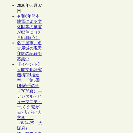
2026年08月07
日
令和8年熊本
地震による文
化財等の被害
が83件に（8
月6日時点）
名古屋市、名
古屋城の現天
守閣の記録を
募集中
【イベント】
人間文化研究
機構DH推進
室、「第5回
DH若手の会
（2026夏）―
デジタル・ヒ
ューマニティ
ーズで“繋が
る×広がる”人
文学―」
（8/24-25・大
阪府）