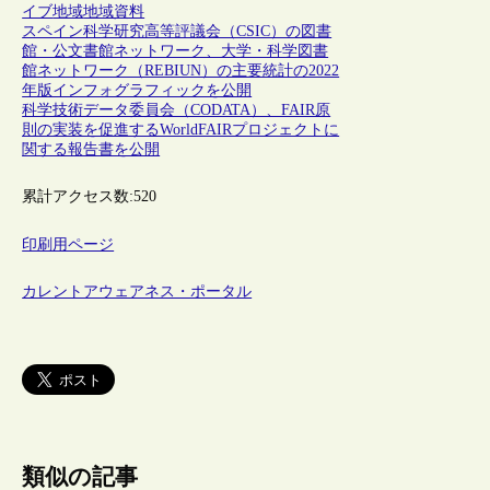
イブ
地域
地域資料
スペイン科学研究高等評議会（CSIC）の図書
館・公文書館ネットワーク、大学・科学図書
館ネットワーク（REBIUN）の主要統計の2022
年版インフォグラフィックを公開
科学技術データ委員会（CODATA）、FAIR原
則の実装を促進するWorldFAIRプロジェクトに
関する報告書を公開
累計アクセス数:
520
印刷用ページ
カレントアウェアネス・ポータル
類似の記事