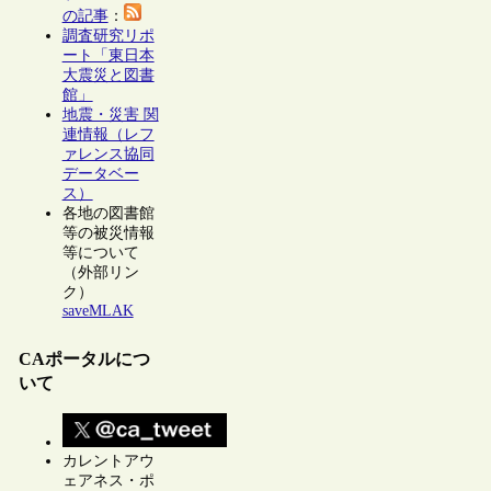
の記事
：
調査研究リポ
ート「東日本
大震災と図書
館」
地震・災害 関
連情報（レフ
ァレンス協同
データベー
ス）
各地の図書館
等の被災情報
等について
（外部リン
ク）
saveMLAK
CAポータルにつ
いて
カレントアウ
ェアネス・ポ