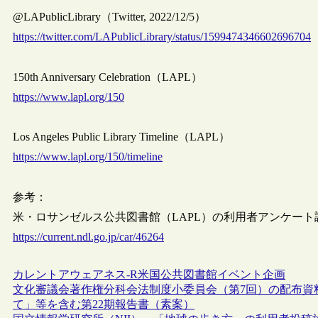
@LAPublicLibrary（Twitter, 2022/12/5）
https://twitter.com/LAPublicLibrary/status/1599474346602696704
150th Anniversary Celebration（LAPL）
https://www.lapl.org/150
Los Angeles Public Library Timeline（LAPL）
https://www.lapl.org/150/timeline
参考：
米・ロサンゼルス公共図書館（LAPL）の利用者アンケート調査（記
https://current.ndl.go.jp/car/46264
カレントアウェアネス-R
米国
公共図書館
イベント
企画
文化審議会著作権分科会法制度小委員会（第7回）の配布資
て」等を含む第22期報告書（素案）