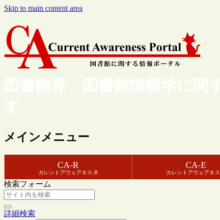
Skip to main content area
図書館界、図書館情報学に関
す。
メインメニュー
CA-R
CA-E
カレントアウェアネス-R
カレントアウェアネス
検索フォーム
詳細検索