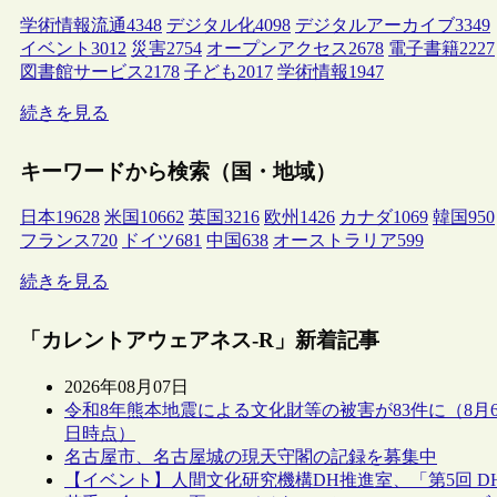
学術情報流通
4348
デジタル化
4098
デジタルアーカイブ
3349
イベント
3012
災害
2754
オープンアクセス
2678
電子書籍
2227
図書館サービス
2178
子ども
2017
学術情報
1947
続きを見る
キーワードから検索（国・地域）
日本
19628
米国
10662
英国
3216
欧州
1426
カナダ
1069
韓国
950
フランス
720
ドイツ
681
中国
638
オーストラリア
599
続きを見る
「カレントアウェアネス-R」新着記事
2026年08月07日
令和8年熊本地震による文化財等の被害が83件に（8月
日時点）
名古屋市、名古屋城の現天守閣の記録を募集中
【イベント】人間文化研究機構DH推進室、「第5回 D