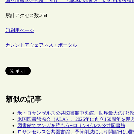
国立情報学研究所（NII）、「地球の歩き方」の利用者投
累計アクセス数:
254
印刷用ページ
カレントアウェアネス・ポータル
類似の記事
米・ロサンゼルス公共図書館中央館、世界最大の飛び出
米国図書館協会（ALA）、2026年に創立150周年
図書館でマンガを読もう−ロサンゼルス公共図書館
ロサンゼルス公共図書館、予算削減により開館日は週