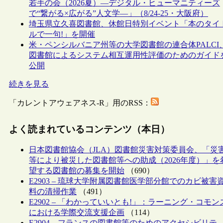
若手の会（2026夏）―デジタル・ヒューマニティーズ
で“繋がる×広がる”人文学―」（8/24-25・大阪府）
埼玉県立久喜図書館、休館日特別イベント「本のタイ
ルで一句!」を開催
米・ペンシルバニア州等の大学図書館の連合体PALCI
図書館によるシステム相互運用性評価のためのガイド
公開
続きを見る
「カレントアウェアネス-R」用のRSS：
よく読まれているコンテンツ（本日）
日本図書館協会（JLA）図書館災害対策委員会、「災
等により被災した図書館等への助成（2026年度）」を
望する図書館の募集を開始
（690）
E2903 – 琉球大学附属図書館医学部分館でのカビ被害
料の清掃作業
（491）
E2902 – 「わかっていいとも!」：ラーニング・コモン
における学際交流支援企画
（114）
E2904 – フランスの図書館等のためのアクセシビリテ