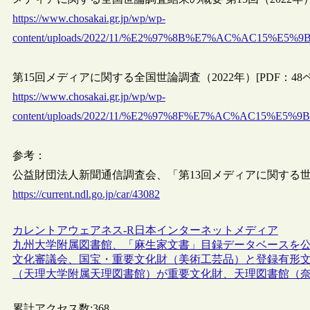
https://www.chosakai.gr.jp/wp/wp-
content/uploads/2022/11/%E2%97%8B%E7%AC%AC
第15回メディアに関する全国世論調査（2022年）[PDF：48
https://www.chosakai.gr.jp/wp/wp-
content/uploads/2022/11/%E2%97%8F%E7%AC%AC1
参考：
公益財団法人新聞通信調査会、「第13回メディアに関する世論調
https://current.ndl.go.jp/car/43082
カレントアウェアネス-R
日本
インターネット
メディア
九州大学附属図書館、「麻生家文書」目録データベースを
文化審議会、国宝・重要文化財（美術工芸品）と登録有形
（天理大学附属天理図書館）が重要文化財、天理図書館（
累計アクセス数:
368