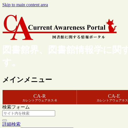
Skip to main content area
図書館界、図書館情報学に関
す。
メインメニュー
CA-R
CA-E
カレントアウェアネス-R
カレントアウェアネス
検索フォーム
詳細検索