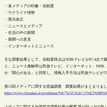
・各メディアの印象・信頼度
・ウクライナ情勢
・憲法改正
・ニュースとメディア
・生活の中の新聞
・新聞への意見
・インターネットとニュース
主な調査結果として、信頼度得点はNHKテレビが67.4点
と、ニュース接触率は民放テレビ、インターネット、NHK、
が「関心がある」と回答し、情報入手方法は民放テレビが79
第15回メディアに関する世論調査 調査結果がまとまりました（公
https://www.chosakai.gr.jp/oshirase/%E7%AC%
メディアに関する全国世論調査結果の概要 第15回（2022年）[