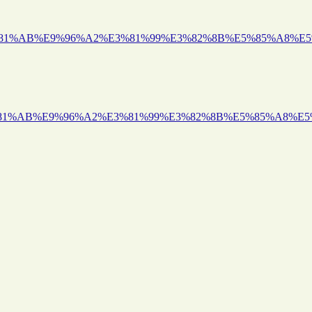
A2%E3%81%AB%E9%96%A2%E3%81%99%E3%82%8B%E5%85
2%E3%81%AB%E9%96%A2%E3%81%99%E3%82%8B%E5%85%