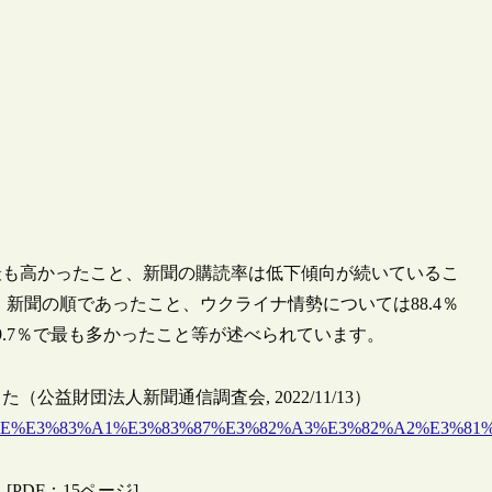
で最も高かったこと、新聞の購読率は低下傾向が続いているこ
新聞の順であったこと、ウクライナ情勢については88.4％
.7％で最も多かったこと等が述べられています。
益財団法人新聞通信調査会, 2022/11/13）
AC15%E5%9B%9E%E3%83%A1%E3%83%87%E3%82%A3%E3%82
PDF：15ページ]