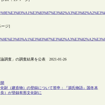
15%E5%9B%9E%E3%83%A1%E3%83%87%E3%82%A3%E3%82%
ページ]
5%E5%9B%9E%E3%83%A1%E3%83%87%E3%82%A3%E3%82%A
査」の調査結果を公表 2021-01-26
公開
文化財（建造物）の登録について答申：『源氏物語』国冬本
奈良）が登録有形文化財に