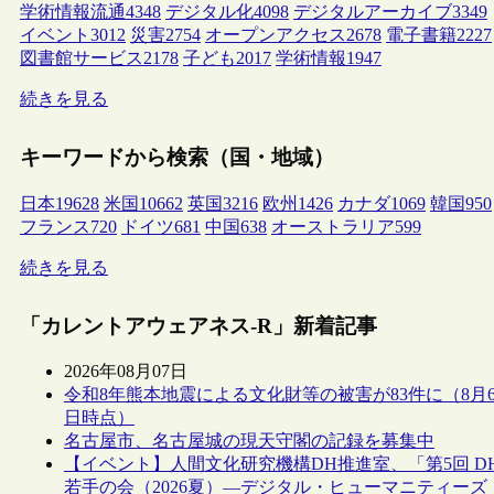
学術情報流通
4348
デジタル化
4098
デジタルアーカイブ
3349
イベント
3012
災害
2754
オープンアクセス
2678
電子書籍
2227
図書館サービス
2178
子ども
2017
学術情報
1947
続きを見る
キーワードから検索（国・地域）
日本
19628
米国
10662
英国
3216
欧州
1426
カナダ
1069
韓国
950
フランス
720
ドイツ
681
中国
638
オーストラリア
599
続きを見る
「カレントアウェアネス-R」新着記事
2026年08月07日
令和8年熊本地震による文化財等の被害が83件に（8月
日時点）
名古屋市、名古屋城の現天守閣の記録を募集中
【イベント】人間文化研究機構DH推進室、「第5回 D
若手の会（2026夏）―デジタル・ヒューマニティーズ