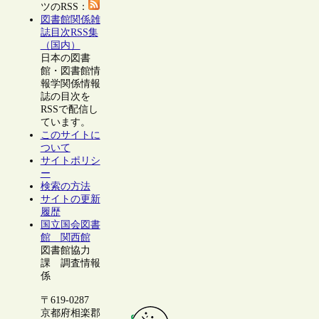
ツのRSS：
図書館関係雑
誌目次RSS集
（国内）
日本の図書
館・図書館情
報学関係情報
誌の目次を
RSSで配信し
ています。
このサイトに
ついて
サイトポリシ
ー
検索の方法
サイトの更新
履歴
国立国会図書
館 関西館
図書館協力
課 調査情報
係
〒619-0287
京都府相楽郡