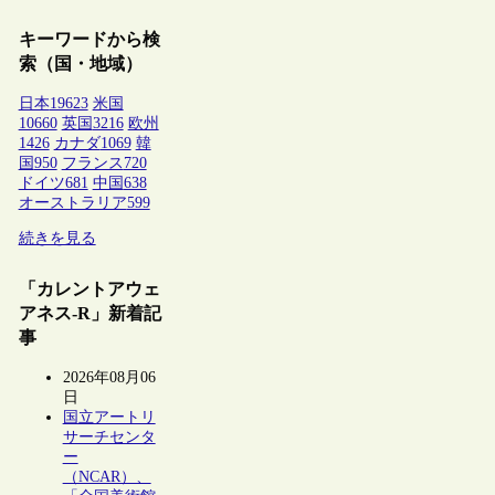
キーワードから検
索（国・地域）
日本
19623
米国
10660
英国
3216
欧州
1426
カナダ
1069
韓
国
950
フランス
720
ドイツ
681
中国
638
オーストラリア
599
続きを見る
「カレントアウェ
アネス-R」新着記
事
2026年08月06
日
国立アートリ
サーチセンタ
ー
（NCAR）、