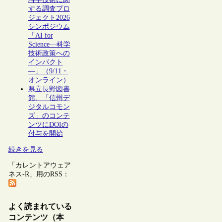
する調査プロ
ジェクト2026
シンポジウム
「AI for
Science―科学
技術政策への
インパクト
―」（9/11・
オンライン）
県立長野図書
館、「信州デ
ジタルコモン
ズ」のコンテ
ンツにDOIの
付与を開始
続きを見る
「カレントアウェア
ネス-R」用のRSS：
よく読まれている
コンテンツ（本