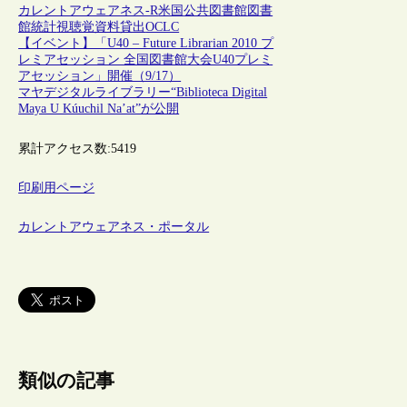
カレントアウェアネス-R
米国
公共図書館
図書
館統計
視聴覚資料
貸出
OCLC
【イベント】「U40 – Future Librarian 2010 プ
レミアセッション 全国図書館大会U40プレミ
アセッション」開催（9/17）
マヤデジタルライブラリー“Biblioteca Digital
Maya U Kúuchil Na’at”が公開
累計アクセス数:
5419
印刷用ページ
カレントアウェアネス・ポータル
類似の記事