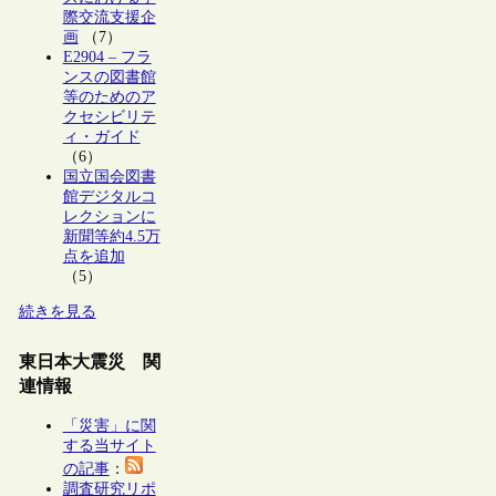
際交流支援企
画
（7）
E2904 – フラ
ンスの図書館
等のためのア
クセシビリテ
ィ・ガイド
（6）
国立国会図書
館デジタルコ
レクションに
新聞等約4.5万
点を追加
（5）
続きを見る
東日本大震災 関
連情報
「災害」に関
する当サイト
の記事
：
調査研究リポ