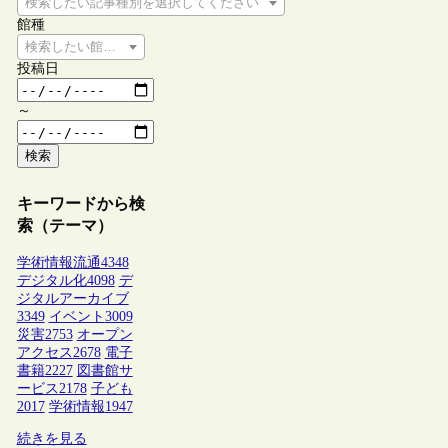
検索したい記事種別を選択してください
館種
検索したい館種を選択してください
投稿日
～
検索
キーワードから検
索（テーマ）
学術情報流通
4348
デジタル化
4098
デ
ジタルアーカイブ
3349
イベント
3009
災害
2753
オープン
アクセス
2678
電子
書籍
2227
図書館サ
ービス
2178
子ども
2017
学術情報
1947
続きを見る