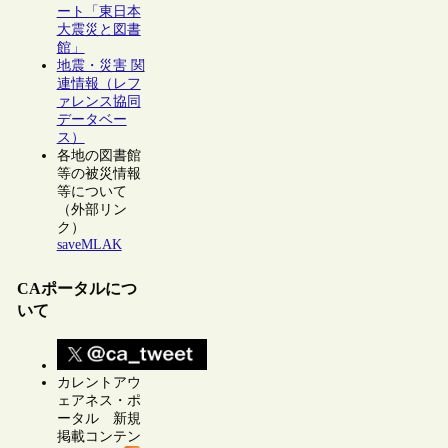
ート「東日本
大震災と図書
館」
地震・災害 関
連情報（レフ
ァレンス協同
データベー
ス）
各地の図書館
等の被災情報
等について
（外部リン
ク）
saveMLAK
CAポータルにつ
いて
カレントアウ
ェアネス・ポ
ータル 新規
掲載コンテン