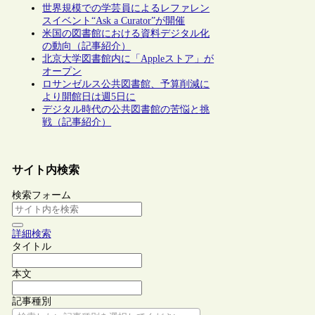
世界規模での学芸員によるレファレン
スイベント“Ask a Curator”が開催
米国の図書館における資料デジタル化
の動向（記事紹介）
北京大学図書館内に「Appleストア」が
オープン
ロサンゼルス公共図書館、予算削減に
より開館日は週5日に
デジタル時代の公共図書館の苦悩と挑
戦（記事紹介）
サイト内検索
検索フォーム
詳細検索
タイトル
本文
記事種別