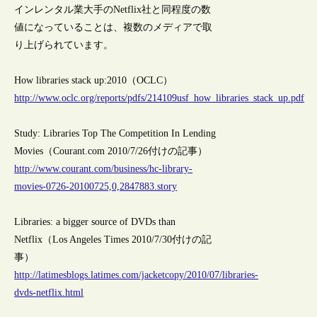
インレンタル業大手のNetflix社と同程度の数
値になっていることは、複数のメディアで取
り上げられています。
How libraries stack up:2010（OCLC）
http://www.oclc.org/reports/pdfs/214109usf_how_libraries_stack_up.pdf
Study: Libraries Top The Competition In Lending
Movies（Courant.com 2010/7/26付けの記事）
http://www.courant.com/business/hc-library-
movies-0726-20100725,0,2847883.story
Libraries: a bigger source of DVDs than
Netflix（Los Angeles Times 2010/7/30付けの記
事）
http://latimesblogs.latimes.com/jacketcopy/2010/07/libraries-
dvds-netflix.html