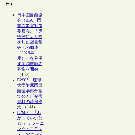
日）
日本図書館協
会（JLA）図
書館災害対策
委員会、「災
害等により被
災した図書館
等への助成
（2026年
度）」を希望
する図書館の
募集を開始
（160）
E2903 – 琉球
大学附属図書
館医学部分館
でのカビ被害
資料の清掃作
業
（144）
E2902 – 「わ
かっていいと
も!」：ラーニ
ング・コモン
ズにおける学