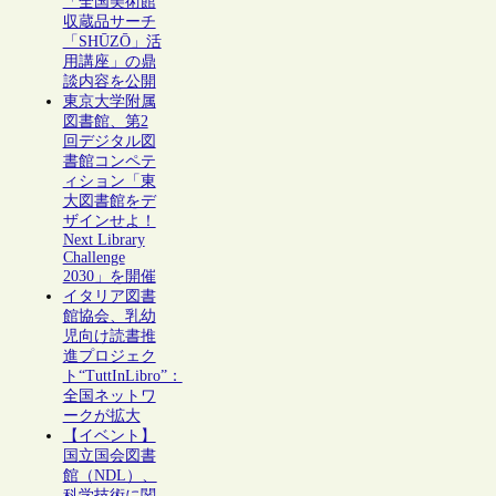
「全国美術館
収蔵品サーチ
「SHŪZŌ」活
用講座」の鼎
談内容を公開
東京大学附属
図書館、第2
回デジタル図
書館コンペテ
ィション「東
大図書館をデ
ザインせよ！
Next Library
Challenge
2030」を開催
イタリア図書
館協会、乳幼
児向け読書推
進プロジェク
ト“TuttInLibro”：
全国ネットワ
ークが拡大
【イベント】
国立国会図書
館（NDL）、
科学技術に関