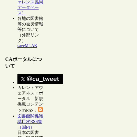
ァレンス協同
データベー
ス）
各地の図書館
等の被災情報
等について
（外部リン
ク）
saveMLAK
CAポータルにつ
いて
カレントアウ
ェアネス・ポ
ータル 新規
掲載コンテン
ツのRSS：
図書館関係雑
誌目次RSS集
（国内）
日本の図書