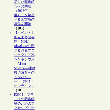
災した図書館
等への助成
（2026年
度）」を希望
する図書館の
募集を開始
（283）
【イベント】
国立国会図書
館（NDL）、
科学技術に関
する調査プロ
ジェクト2026
シンポジウム
「AI for
Science―科学
技術政策への
インパクト
―」（9/11・
オンライン）
（18）
E2904 – フラ
ンスの図書館
等のためのア
クセシビリテ