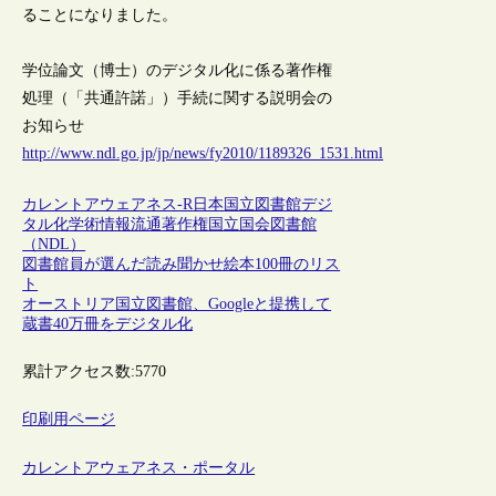
ることになりました。
学位論文（博士）のデジタル化に係る著作権
処理（「共通許諾」）手続に関する説明会の
お知らせ
http://www.ndl.go.jp/jp/news/fy2010/1189326_1531.html
カレントアウェアネス-R
日本
国立図書館
デジ
タル化
学術情報流通
著作権
国立国会図書館
（NDL）
図書館員が選んだ読み聞かせ絵本100冊のリス
ト
オーストリア国立図書館、Googleと提携して
蔵書40万冊をデジタル化
累計アクセス数:
5770
印刷用ページ
カレントアウェアネス・ポータル