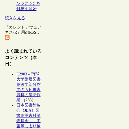
ンツにDOIの
付与を開始
続きを見る
「カレントアウェア
ネス-R」用のRSS：
よく読まれている
コンテンツ（本
日）
E2903 – 琉球
大学附属図書
館医学部分館
でのカビ被害
資料の清掃作
業
（283）
日本図書館協
会（JLA）図
書館災害対策
委員会、「災
害等により被