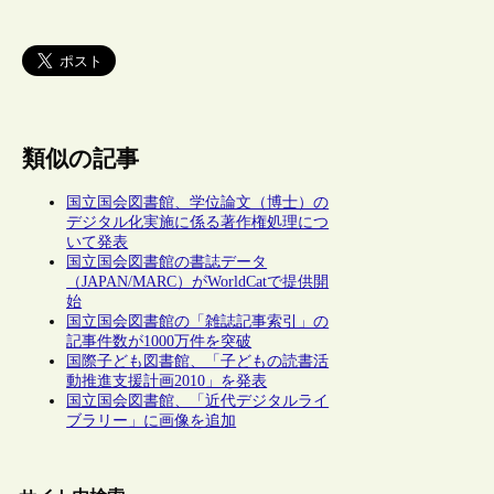
類似の記事
国立国会図書館、学位論文（博士）の
デジタル化実施に係る著作権処理につ
いて発表
国立国会図書館の書誌データ
（JAPAN/MARC）がWorldCatで提供開
始
国立国会図書館の「雑誌記事索引」の
記事件数が1000万件を突破
国際子ども図書館、「子どもの読書活
動推進支援計画2010」を発表
国立国会図書館、「近代デジタルライ
ブラリー」に画像を追加