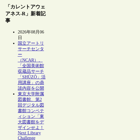
「カレントアウェ
アネス-R」新着記
事
2026年08月06
日
国立アートリ
サーチセンタ
ー
（NCAR）、
「全国美術館
収蔵品サーチ
「SHŪZŌ」活
用講座」の鼎
談内容を公開
東京大学附属
図書館、第2
回デジタル図
書館コンペテ
ィション「東
大図書館をデ
ザインせよ！
Next Library
Challenge