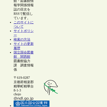
館・図書館情
報学関係情報
誌の目次を
RSSで配信し
ています。
このサイトに
ついて
サイトポリシ
ー
検索の方法
サイトの更新
履歴
国立国会図書
館 関西館
図書館協力
課 調査情報
係
〒619-0287
京都府相楽郡
精華町精華台
8-1-3
chojo