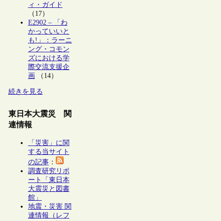
ィ・ガイド
（17）
E2902 – 「わ
かっていいと
も!」：ラーニ
ング・コモン
ズにおける学
際交流支援企
画
（14）
続きを見る
東日本大震災 関
連情報
「災害」に関
する当サイト
の記事
：
調査研究リポ
ート「東日本
大震災と図書
館」
地震・災害 関
連情報（レフ