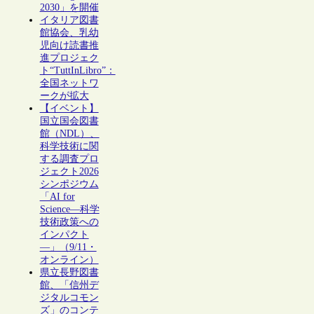
2030」を開催
イタリア図書
館協会、乳幼
児向け読書推
進プロジェク
ト“TuttInLibro”：
全国ネットワ
ークが拡大
【イベント】
国立国会図書
館（NDL）、
科学技術に関
する調査プロ
ジェクト2026
シンポジウム
「AI for
Science―科学
技術政策への
インパクト
―」（9/11・
オンライン）
県立長野図書
館、「信州デ
ジタルコモン
ズ」のコンテ