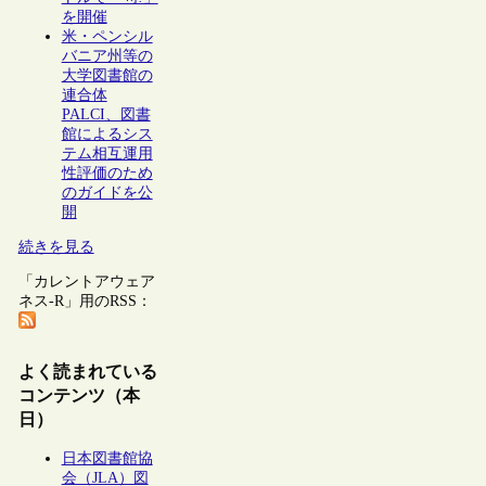
を開催
米・ペンシル
バニア州等の
大学図書館の
連合体
PALCI、図書
館によるシス
テム相互運用
性評価のため
のガイドを公
開
続きを見る
「カレントアウェア
ネス-R」用のRSS：
よく読まれている
コンテンツ（本
日）
日本図書館協
会（JLA）図