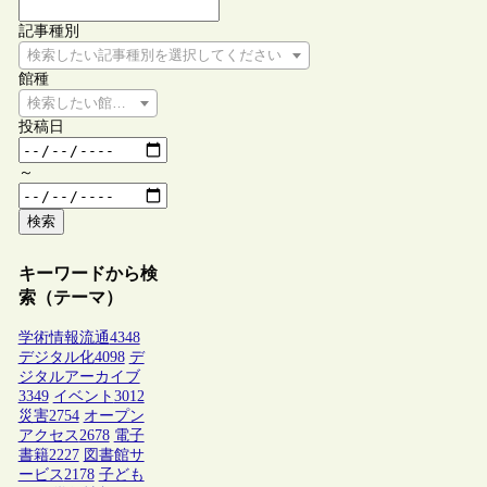
記事種別
検索したい記事種別を選択してください
館種
検索したい館種を選択してください
投稿日
～
検索
キーワードから検
索（テーマ）
学術情報流通
4348
デジタル化
4098
デ
ジタルアーカイブ
3349
イベント
3012
災害
2754
オープン
アクセス
2678
電子
書籍
2227
図書館サ
ービス
2178
子ども