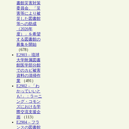
書館災害対策
委員会、「災
害等により被
災した図書館
等への助成
（2026年
度）」を希望
する図書館の
募集を開始
（678）
E2903 – 琉球
大学附属図書
館医学部分館
でのカビ被害
資料の清掃作
業
（491）
E2902 – 「わ
かっていいと
も!」：ラーニ
ング・コモン
ズにおける学
際交流支援企
画
（113）
E2904 – フラ
ンスの図書館