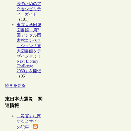
等のためのア
クセシビリテ
ィ・ガイド
（101）
東京大学附属
図書館、第2
回デジタル図
書館コンペテ
ィション「東
大図書館をデ
ザインせよ！
Next Library
Challenge
2030」を開催
（95）
続きを見る
東日本大震災 関
連情報
「災害」に関
する当サイト
の記事
：