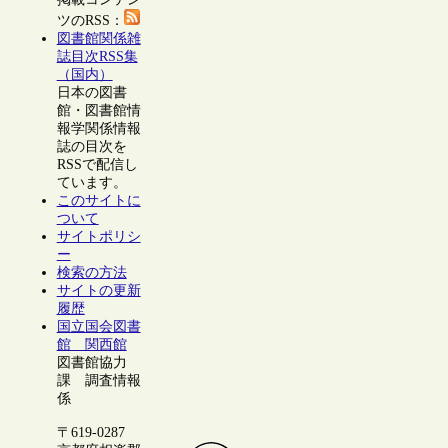
ツのRSS：
図書館関係雑
誌目次RSS集
（国内）
日本の図書
館・図書館情
報学関係情報
誌の目次を
RSSで配信し
ています。
このサイトに
ついて
サイトポリシ
ー
検索の方法
サイトの更新
履歴
国立国会図書
館 関西館
図書館協力
課 調査情報
係
〒619-0287