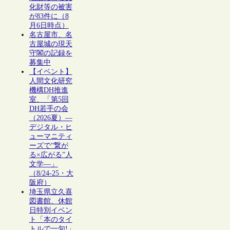
化財等の被害
が83件に（8
月6日時点）
名古屋市、名
古屋城の現天
守閣の記録を
募集中
【イベント】
人間文化研究
機構DH推進
室、「第5回
DH若手の会
（2026夏）―
デジタル・ヒ
ューマニティ
ーズで“繋が
る×広がる”人
文学―」
（8/24-25・大
阪府）
埼玉県立久喜
図書館、休館
日特別イベン
ト「本のタイ
トルで一句!」