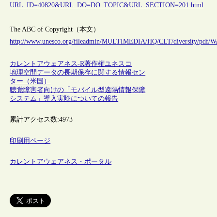
URL_ID=40820&URL_DO=DO_TOPIC&URL_SECTION=201.html
The ABC of Copyright（本文）
http://www.unesco.org/fileadmin/MULTIMEDIA/HQ/CLT/diversity/pdf/
カレントアウェアネス-R
著作権
ユネスコ
地理空間データの長期保存に関する情報セン
ター（米国）
聴覚障害者向けの「モバイル型遠隔情報保障
システム」導入実験についての報告
累計アクセス数:
4973
印刷用ページ
カレントアウェアネス・ポータル