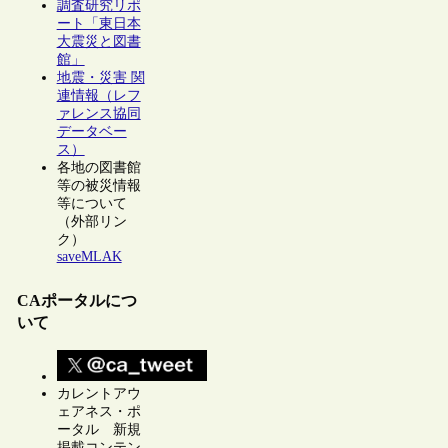
調査研究リポ
ート「東日本
大震災と図書
館」
地震・災害 関
連情報（レフ
ァレンス協同
データベー
ス）
各地の図書館
等の被災情報
等について
（外部リン
ク）
saveMLAK
CAポータルにつ
いて
カレントアウ
ェアネス・ポ
ータル 新規
掲載コンテン