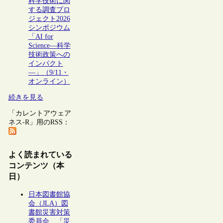
科学技術に関
する調査プロ
ジェクト2026
シンポジウム
「AI for
Science―科学
技術政策への
インパクト
―」（9/11・
オンライン）
続きを見る
「カレントアウェア
ネス-R」用のRSS：
よく読まれている
コンテンツ（本
日）
日本図書館協
会（JLA）図
書館災害対策
委員会、「災