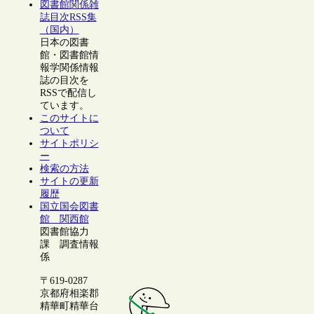
図書館関係雑
誌目次RSS集
（国内）
日本の図書
館・図書館情
報学関係情報
誌の目次を
RSSで配信し
ています。
このサイトに
ついて
サイトポリシ
ー
検索の方法
サイトの更新
履歴
国立国会図書
館 関西館
図書館協力
課 調査情報
係
〒619-0287
京都府相楽郡
精華町精華台