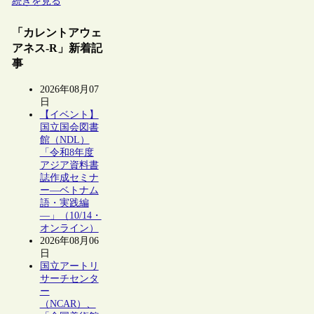
続きを見る
「カレントアウェ
アネス-R」新着記
事
2026年08月07
日
【イベント】
国立国会図書
館（NDL）
「令和8年度
アジア資料書
誌作成セミナ
ー―ベトナム
語・実践編
―」（10/14・
オンライン）
2026年08月06
日
国立アートリ
サーチセンタ
ー
（NCAR）、