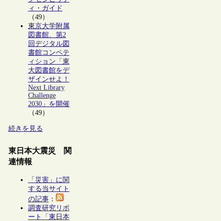
ィ・ガイド
（49）
東京大学附属
図書館、第2
回デジタル図
書館コンペテ
ィション「東
大図書館をデ
ザインせよ！
Next Library
Challenge
2030」を開催
（49）
続きを見る
東日本大震災 関
連情報
「災害」に関
する当サイト
の記事
：
調査研究リポ
ート「東日本