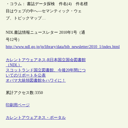
・コラム： 書誌データ探検 件名(4) 件名標
目はウェブの中へ―セマンティック・ウェ
ブ、トピックマップ…
NDL書誌情報ニュースレター 2010年1号（通
号12号）
http://www.ndl.go.jp/jp/library/data/bib_newsletter/2010_1/index.html
カレントアウェアネス-R
日本
国立国会図書館
（NDL）
スコットランド国立図書館、今後20年間につ
いてのリポートを公表
オバマ大統領図書館をハワイに！
累計アクセス数:
3350
印刷用ページ
カレントアウェアネス・ポータル