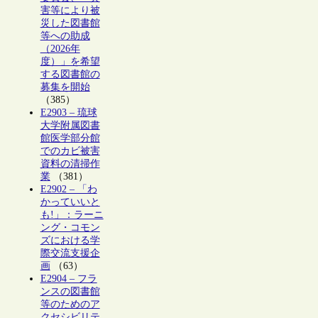
害等により被
災した図書館
等への助成
（2026年
度）」を希望
する図書館の
募集を開始
（385）
E2903 – 琉球
大学附属図書
館医学部分館
でのカビ被害
資料の清掃作
業
（381）
E2902 – 「わ
かっていいと
も!」：ラーニ
ング・コモン
ズにおける学
際交流支援企
画
（63）
E2904 – フラ
ンスの図書館
等のためのア
クセシビリテ