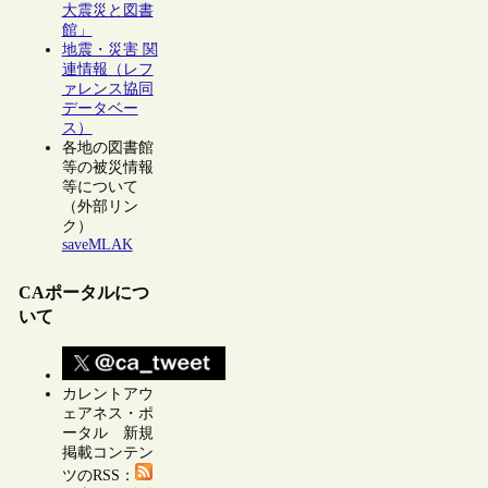
大震災と図書
館」
地震・災害 関
連情報（レフ
ァレンス協同
データベー
ス）
各地の図書館
等の被災情報
等について
（外部リン
ク）
saveMLAK
CAポータルにつ
いて
カレントアウ
ェアネス・ポ
ータル 新規
掲載コンテン
ツのRSS：