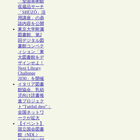
「全国美術館
収蔵品サーチ
「SHŪZŌ」活
用講座」の鼎
談内容を公開
東京大学附属
図書館、第2
回デジタル図
書館コンペテ
ィション「東
大図書館をデ
ザインせよ！
Next Library
Challenge
2030」を開催
イタリア図書
館協会、乳幼
児向け読書推
進プロジェク
ト“TuttInLibro”：
全国ネットワ
ークが拡大
【イベント】
国立国会図書
館（NDL）、