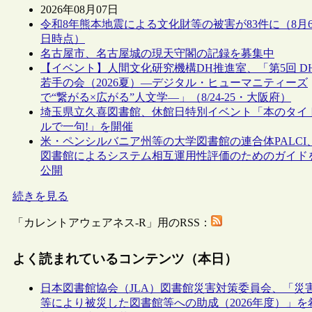
2026年08月07日
令和8年熊本地震による文化財等の被害が83件に（8月
日時点）
名古屋市、名古屋城の現天守閣の記録を募集中
【イベント】人間文化研究機構DH推進室、「第5回 D
若手の会（2026夏）―デジタル・ヒューマニティーズ
で“繋がる×広がる”人文学―」（8/24-25・大阪府）
埼玉県立久喜図書館、休館日特別イベント「本のタイ
ルで一句!」を開催
米・ペンシルバニア州等の大学図書館の連合体PALCI
図書館によるシステム相互運用性評価のためのガイド
公開
続きを見る
「カレントアウェアネス-R」用のRSS：
よく読まれているコンテンツ（本日）
日本図書館協会（JLA）図書館災害対策委員会、「災
等により被災した図書館等への助成（2026年度）」を