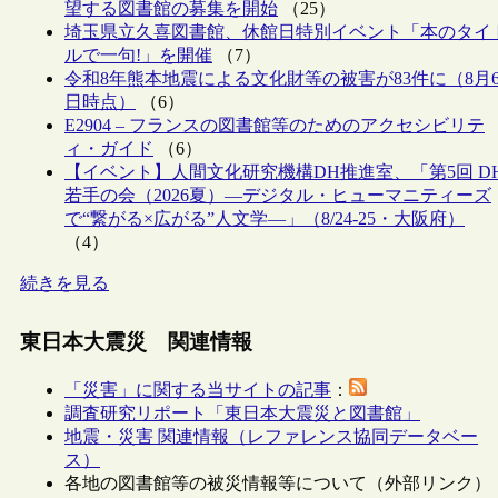
望する図書館の募集を開始
（25）
埼玉県立久喜図書館、休館日特別イベント「本のタイ
ルで一句!」を開催
（7）
令和8年熊本地震による文化財等の被害が83件に（8月
日時点）
（6）
E2904 – フランスの図書館等のためのアクセシビリテ
ィ・ガイド
（6）
【イベント】人間文化研究機構DH推進室、「第5回 D
若手の会（2026夏）―デジタル・ヒューマニティーズ
で“繋がる×広がる”人文学―」（8/24-25・大阪府）
（4）
続きを見る
東日本大震災 関連情報
「災害」に関する当サイトの記事
：
調査研究リポート「東日本大震災と図書館」
地震・災害 関連情報（レファレンス協同データベー
ス）
各地の図書館等の被災情報等について（外部リンク）