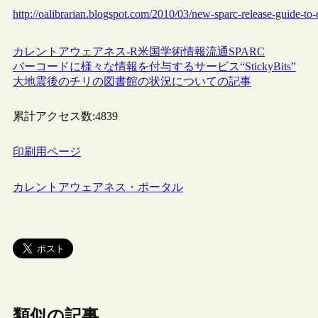
http://oalibrarian.blogspot.com/2010/03/new-sparc-release-guide-to-
カレントアウェアネス-R
米国
学術情報流通
SPARC
バーコードに様々な情報を付与するサービス“StickyBits”
大地震後のチリの図書館の状況についての記事
累計アクセス数:
4839
印刷用ページ
カレントアウェアネス・ポータル
類似の記事