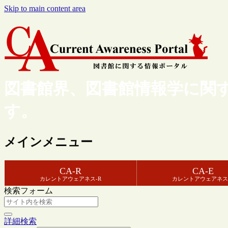
Skip to main content area
図書館界、図書館情報学に関
す。
メインメニュー
CA-R
CA-E
カレントアウェアネス-R
カレントアウェアネス
検索フォーム
詳細検索