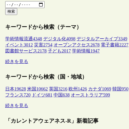
検索
キーワードから検索（テーマ）
学術情報流通
4348
デジタル化
4098
デジタルアーカイブ
3349
イベント
3012
災害
2754
オープンアクセス
2678
電子書籍
2227
図書館サービス
2178
子ども
2017
学術情報
1947
続きを見る
キーワードから検索（国・地域）
日本
19628
米国
10662
英国
3216
欧州
1426
カナダ
1069
韓国
950
フランス
720
ドイツ
681
中国
638
オーストラリア
599
続きを見る
「カレントアウェアネス-R」新着記事