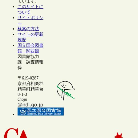
ています。
このサイトに
ついて
サイトポリシ
ー
検索の方法
サイトの更新
履歴
国立国会図書
館 関西館
図書館協力
課 調査情報
係
〒619-0287
京都府相楽郡
精華町精華台
8-1-3
chojo