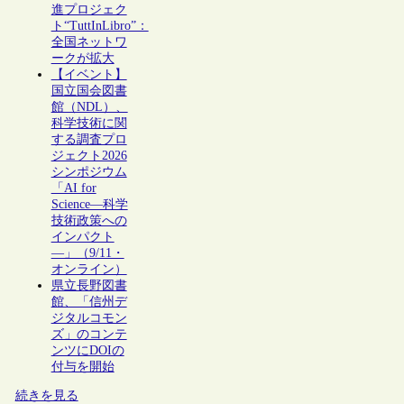
進プロジェク
ト“TuttInLibro”：
全国ネットワ
ークが拡大
【イベント】
国立国会図書
館（NDL）、
科学技術に関
する調査プロ
ジェクト2026
シンポジウム
「AI for
Science―科学
技術政策への
インパクト
―」（9/11・
オンライン）
県立長野図書
館、「信州デ
ジタルコモン
ズ」のコンテ
ンツにDOIの
付与を開始
続きを見る