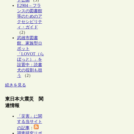
ト公開
（3）
E2904 – フラ
ンスの図書館
等のためのア
クセシビリテ
ィ・ガイド
（2）
武雄市図書
館、家族型ロ
ボット
「LOVOT（ら
ぼっと）」を
設置中：読書
犬の役割も担
う
（2）
続きを見る
東日本大震災 関
連情報
「災害」に関
する当サイト
の記事
：
調査研究リポ