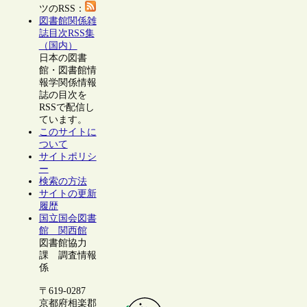
ツのRSS：
図書館関係雑
誌目次RSS集
（国内）
日本の図書
館・図書館情
報学関係情報
誌の目次を
RSSで配信し
ています。
このサイトに
ついて
サイトポリシ
ー
検索の方法
サイトの更新
履歴
国立国会図書
館 関西館
図書館協力
課 調査情報
係
〒619-0287
京都府相楽郡