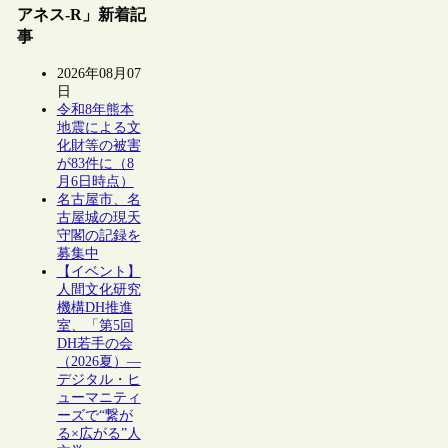
アネス-R」新着記
事
2026年08月07
日
令和8年熊本
地震による文
化財等の被害
が83件に（8
月6日時点）
名古屋市、名
古屋城の現天
守閣の記録を
募集中
【イベント】
人間文化研究
機構DH推進
室、「第5回
DH若手の会
（2026夏）―
デジタル・ヒ
ューマニティ
ーズで“繋が
る×広がる”人