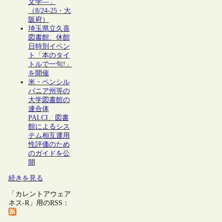
文学―」
（8/24-25・大
阪府）
埼玉県立久喜
図書館、休館
日特別イベン
ト「本のタイ
トルで一句!」
を開催
米・ペンシル
バニア州等の
大学図書館の
連合体
PALCI、図書
館によるシス
テム相互運用
性評価のため
のガイドを公
開
続きを見る
「カレントアウェア
ネス-R」用のRSS：