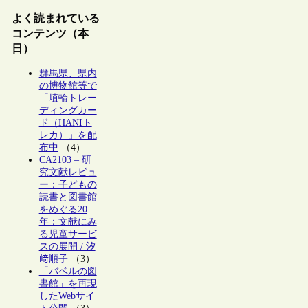
よく読まれている
コンテンツ（本
日）
群馬県、県内
の博物館等で
「埴輪トレー
ディングカー
ド（HANIト
レカ）」を配
布中
（4）
CA2103 – 研
究文献レビュ
ー：子どもの
読書と図書館
をめぐる20
年：文献にみ
る児童サービ
スの展開 / 汐
﨑順子
（3）
「バベルの図
書館」を再現
したWebサイ