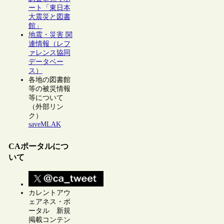
ート「東日本
大震災と図書
館」
地震・災害 関
連情報（レフ
ァレンス協同
データベー
ス）
各地の図書館
等の被災情報
等について
（外部リン
ク）
saveMLAK
CAポータルにつ
いて
カレントアウ
ェアネス・ポ
ータル 新規
掲載コンテン