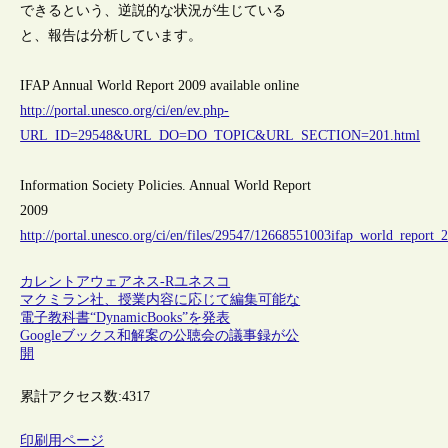
できるという、逆説的な状況が生じている
と、報告は分析しています。
IFAP Annual World Report 2009 available online
http://portal.unesco.org/ci/en/ev.php-
URL_ID=29548&URL_DO=DO_TOPIC&URL_SECTION=201.html
Information Society Policies. Annual World Report
2009
http://portal.unesco.org/ci/en/files/29547/12668551003ifap_world_report
カレントアウェアネス-R
ユネスコ
マクミラン社、授業内容に応じて編集可能な
電子教科書“DynamicBooks”を発表
Googleブックス和解案の公聴会の議事録が公
開
累計アクセス数:
4317
印刷用ページ