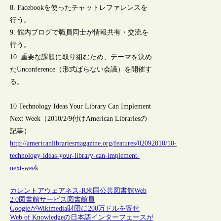
8. Facebookを使ったチャットレファレンスを
行う。
9. 館内ブログで職員同士が情報共有・交流を
行う。
10. 重要な課題に取り組むため、テーマを決め
たUnconference（形式ばらない会議）を開催す
る。
10 Technology Ideas Your Library Can Implement
Next Week（2010/2/9付けAmerican Librariesの
記事）
http://americanlibrariesmagazine.org/features/02092010/10-
technology-ideas-your-library-can-implement-
next-week
カレントアウェアネス-R
米国
公共図書館
Web
2.0
図書館サービス
図書館員
GoogleがWikimedia財団に200万ドルを寄付
Web of Knowledgeの日本語インターフェースが