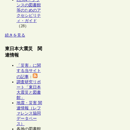
ンスの図書館
等のためのア
クセシビリテ
ィ・ガイド
（28）
続きを見る
東日本大震災 関
連情報
「災害」に関
する当サイト
の記事
：
調査研究リポ
ート「東日本
大震災と図書
館」
地震・災害 関
連情報（レフ
ァレンス協同
データベー
ス）
各地の図書館