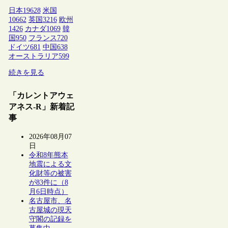
日本
19628
米国
10662
英国
3216
欧州
1426
カナダ
1069
韓
国
950
フランス
720
ドイツ
681
中国
638
オーストラリア
599
続きを見る
「カレントアウェ
アネス-R」新着記
事
2026年08月07
日
令和8年熊本
地震による文
化財等の被害
が83件に（8
月6日時点）
名古屋市、名
古屋城の現天
守閣の記録を