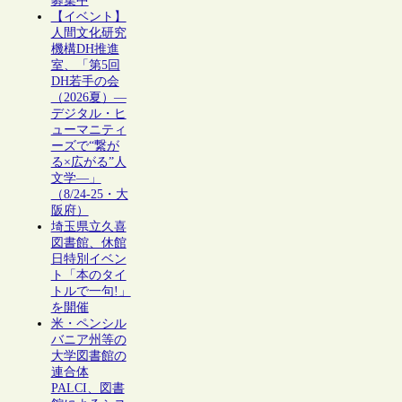
募集中
【イベント】
人間文化研究
機構DH推進
室、「第5回
DH若手の会
（2026夏）―
デジタル・ヒ
ューマニティ
ーズで“繋が
る×広がる”人
文学―」
（8/24-25・大
阪府）
埼玉県立久喜
図書館、休館
日特別イベン
ト「本のタイ
トルで一句!」
を開催
米・ペンシル
バニア州等の
大学図書館の
連合体
PALCI、図書