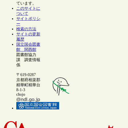
ています。
このサイトに
ついて
サイトポリシ
ー
検索の方法
サイトの更新
履歴
国立国会図書
館 関西館
図書館協力
課 調査情報
係
〒619-0287
京都府相楽郡
精華町精華台
8-1-3
chojo