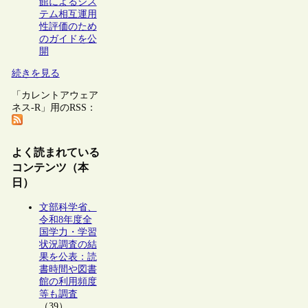
館によるシス
テム相互運用
性評価のため
のガイドを公
開
続きを見る
「カレントアウェア
ネス-R」用のRSS：
よく読まれている
コンテンツ（本
日）
文部科学省、
令和8年度全
国学力・学習
状況調査の結
果を公表：読
書時間や図書
館の利用頻度
等も調査
（39）