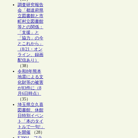
調査研究報告
会「都道府県
立図書館と市
町村立図書館
等との関係：
「支援」と
「協力」の今
とこれから」
（8/21・オン
ライン、録画
配信あり）
（38）
令和8年熊本
地震による文
化財等の被害
が83件に（8
月6日時点）
（35）
埼玉県立久喜
図書館、休館
日特別イベン
ト「本のタイ
トルで一句!」
を開催
（28）
E2904 – フラ