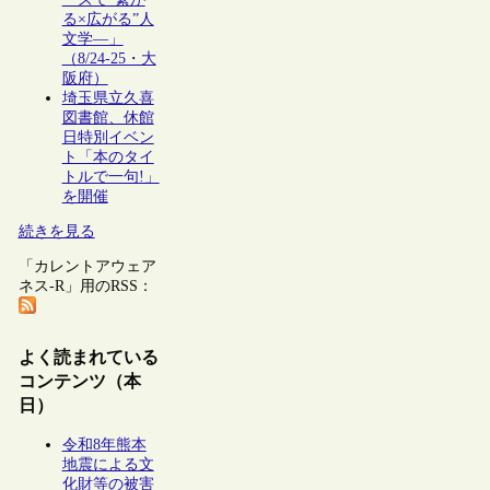
る×広がる”人
文学―」
（8/24-25・大
阪府）
埼玉県立久喜
図書館、休館
日特別イベン
ト「本のタイ
トルで一句!」
を開催
続きを見る
「カレントアウェア
ネス-R」用のRSS：
よく読まれている
コンテンツ（本
日）
令和8年熊本
地震による文
化財等の被害