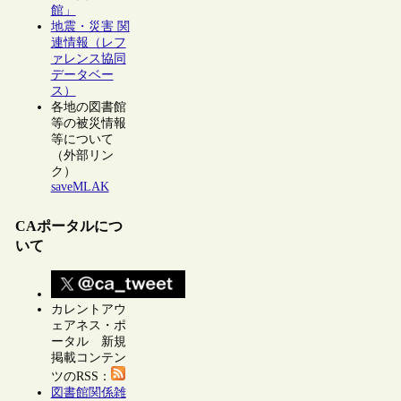
館」
地震・災害 関
連情報（レフ
ァレンス協同
データベー
ス）
各地の図書館
等の被災情報
等について
（外部リン
ク）
saveMLAK
CAポータルにつ
いて
カレントアウ
ェアネス・ポ
ータル 新規
掲載コンテン
ツのRSS：
図書館関係雑