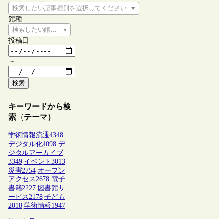
検索したい記事種別を選択してください
館種
検索したい館種を選択してください
投稿日
～
検索
キーワードから検
索（テーマ）
学術情報流通
4348
デジタル化
4098
デ
ジタルアーカイブ
3349
イベント
3013
災害
2754
オープン
アクセス
2678
電子
書籍
2227
図書館サ
ービス
2178
子ども
2018
学術情報
1947