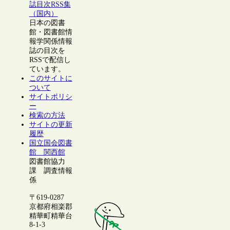
誌目次RSS集
（国内）
日本の図書
館・図書館情
報学関係情報
誌の目次を
RSSで配信し
ています。
このサイトに
ついて
サイトポリシ
ー
検索の方法
サイトの更新
履歴
国立国会図書
館 関西館
図書館協力
課 調査情報
係
〒619-0287
京都府相楽郡
精華町精華台
8-1-3