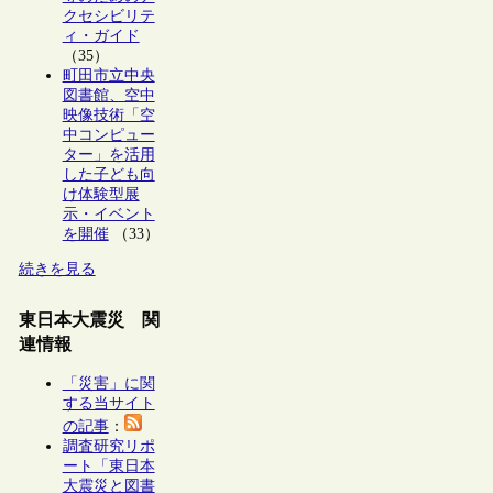
クセシビリテ
ィ・ガイド
（35）
町田市立中央
図書館、空中
映像技術「空
中コンピュー
ター」を活用
した子ども向
け体験型展
示・イベント
を開催
（33）
続きを見る
東日本大震災 関
連情報
「災害」に関
する当サイト
の記事
：
調査研究リポ
ート「東日本
大震災と図書