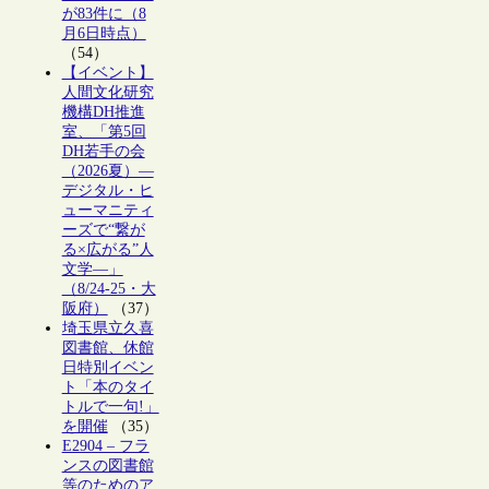
が83件に（8
月6日時点）
（54）
【イベント】
人間文化研究
機構DH推進
室、「第5回
DH若手の会
（2026夏）―
デジタル・ヒ
ューマニティ
ーズで“繋が
る×広がる”人
文学―」
（8/24-25・大
阪府）
（37）
埼玉県立久喜
図書館、休館
日特別イベン
ト「本のタイ
トルで一句!」
を開催
（35）
E2904 – フラ
ンスの図書館
等のためのア