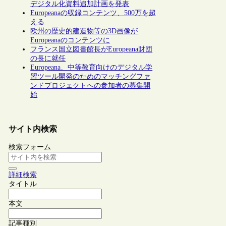
デジタル化資料追加計画を発表
Europeanaの収録コンテンツ、500万を超
える
欧州の歴史的建造物等の3D画像が
Europeanaのコンテンツに
フランス国立図書館長がEuropeana財団
の長に就任
Europeana、中等教育向けのデジタル学
習ツール開発のためのマッチングファ
ンドプロジェクトへの参加者の募集開
始
サイト内検索
検索フォーム
詳細検索
タイトル
本文
記事種別