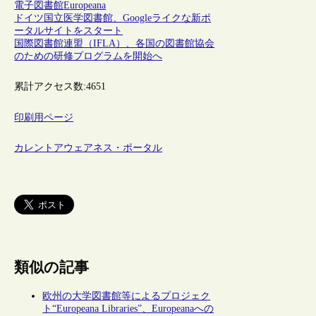
電子図書館
Europeana
ドイツ国立医学図書館、Googleライクな新ポ
ータルサイトをスタート
国際図書館連盟（IFLA）、各国の図書館協会
のための研修プログラムを開始へ
累計アクセス数:
4651
印刷用ページ
カレントアウェアネス・ポータル
類似の記事
欧州の大学図書館等によるプロジェク
ト“Europeana Libraries”、Europeanaへの