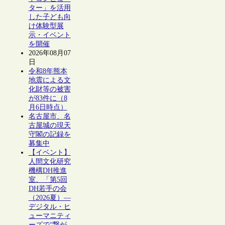
ター」を活用
した子ども向
け体験型展
示・イベント
を開催
2026年08月07
日
令和8年熊本
地震による文
化財等の被害
が83件に（8
月6日時点）
名古屋市、名
古屋城の現天
守閣の記録を
募集中
【イベント】
人間文化研究
機構DH推進
室、「第5回
DH若手の会
（2026夏）―
デジタル・ヒ
ューマニティ
ーズで“繋が