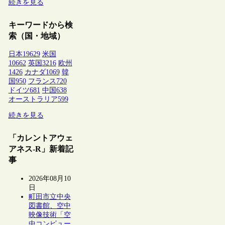
続きを見る
キーワードから検
索（国・地域）
日本
19629
米国
10662
英国
3216
欧州
1426
カナダ
1069
韓
国
950
フランス
720
ドイツ
681
中国
638
オーストラリア
599
続きを見る
「カレントアウェ
アネス-R」新着記
事
2026年08月10
日
町田市立中央
図書館、空中
映像技術「空
中コンピュー