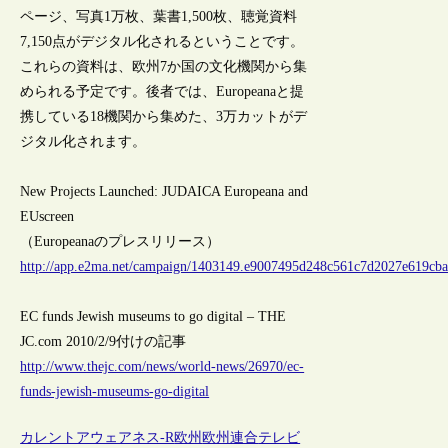
ページ、写真1万枚、葉書1,500枚、聴覚資料
7,150点がデジタル化されるということです。
これらの資料は、欧州7か国の文化機関から集
められる予定です。後者では、Europeanaと提
携している18機関から集めた、3万カットがデ
ジタル化されます。
New Projects Launched: JUDAICA Europeana and
EUscreen
（Europeanaのプレスリリース）
http://app.e2ma.net/campaign/1403149.e9007495d248c561c7d2027e619cb
EC funds Jewish museums to go digital – THE
JC.com 2010/2/9付けの記事
http://www.thejc.com/news/world-news/26970/ec-
funds-jewish-museums-go-digital
カレントアウェアネス-R
欧州
欧州連合
テレビ