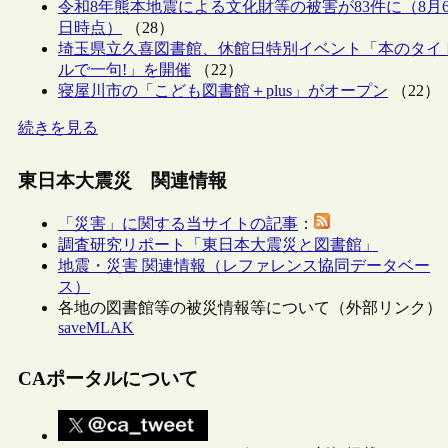
令和8年熊本地震による文化財等の被害が83件に（8月
日時点）
（28）
埼玉県立久喜図書館、休館日特別イベント「本のタイ
ルで一句!」を開催
（22）
寝屋川市の「こども図書館＋plus」がオープン
（22）
続きを見る
東日本大震災 関連情報
「災害」に関する当サイトの記事
：
調査研究リポート「東日本大震災と図書館」
地震・災害 関連情報（レファレンス協同データベー
ス）
各地の図書館等の被災情報等について（外部リンク）
saveMLAK
CAポータルについて