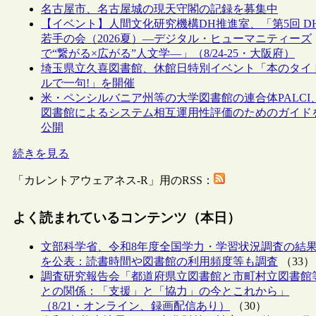
名古屋市、名古屋城の現天守閣の記録を募集中
【イベント】人間文化研究機構DH推進室、「第5回 D
若手の会（2026夏）―デジタル・ヒューマニティーズ
で“繋がる×広がる”人文学―」（8/24-25・大阪府）
埼玉県立久喜図書館、休館日特別イベント「本のタイ
ルで一句!」を開催
米・ペンシルバニア州等の大学図書館の連合体PALCI
図書館によるシステム相互運用性評価のためのガイド
公開
続きを見る
「カレントアウェアネス-R」用のRSS：
よく読まれているコンテンツ（本日）
文部科学省、令和8年度全国学力・学習状況調査の結
を公表：読書時間や図書館の利用頻度等も調査
（33）
調査研究報告会「都道府県立図書館と市町村立図書館
との関係：「支援」と「協力」の今とこれから」
（8/21・オンライン、録画配信あり）
（30）