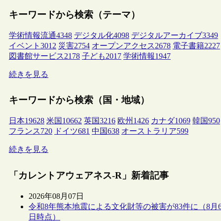
キーワードから検索（テーマ）
学術情報流通
4348
デジタル化
4098
デジタルアーカイブ
3349
イベント
3012
災害
2754
オープンアクセス
2678
電子書籍
2227
図書館サービス
2178
子ども
2017
学術情報
1947
続きを見る
キーワードから検索（国・地域）
日本
19628
米国
10662
英国
3216
欧州
1426
カナダ
1069
韓国
950
フランス
720
ドイツ
681
中国
638
オーストラリア
599
続きを見る
「カレントアウェアネス-R」新着記事
2026年08月07日
令和8年熊本地震による文化財等の被害が83件に（8月
日時点）