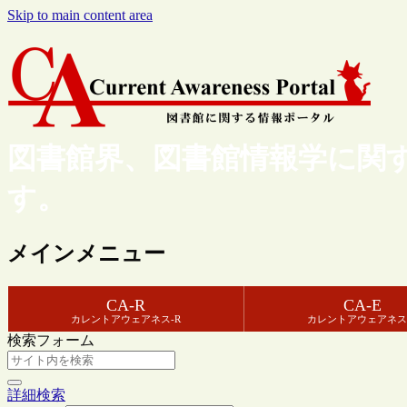
Skip to main content area
図書館界、図書館情報学に関
す。
メインメニュー
CA-R
CA-E
カレントアウェアネス-R
カレントアウェアネス
検索フォーム
詳細検索