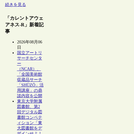
続きを見る
「カレントアウェ
アネス-R」新着記
事
2026年08月06
日
国立アートリ
サーチセンタ
ー
（NCAR）、
「全国美術館
収蔵品サーチ
「SHŪZŌ」活
用講座」の鼎
談内容を公開
東京大学附属
図書館、第2
回デジタル図
書館コンペテ
ィション「東
大図書館をデ
ザインせよ！