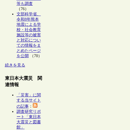
等も調査
（76）
文部科学省、
令和8年熊本
地震による学
校・社会教育
施設等の被害
と対応につい
ての情報をま
とめたページ
を公開
（70）
続きを見る
東日本大震災 関
連情報
「災害」に関
する当サイト
の記事
：
調査研究リポ
ート「東日本
大震災と図書
館」