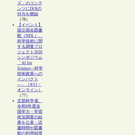
ズ」のコンテ
ンツにDOIの
付与を開始
（78）
【イベント】
国立国会図書
館（NDL）、
科学技術に関
する調査プロ
ジェクト2026
シンポジウム
「AI for
Science―科学
技術政策への
インパクト
―」（9/11・
オンライン）
（77）
文部科学省、
令和8年度全
国学力・学習
状況調査の結
果を公表：読
書時間や図書
館の利用頻度