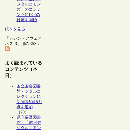
ジタルコモン
ズ」のコンテ
ンツにDOIの
付与を開始
続きを見る
「カレントアウェア
ネス-R」用のRSS：
よく読まれている
コンテンツ（本
日）
国立国会図書
館デジタルコ
レクションに
新聞等約4.5万
点を追加
（79）
県立長野図書
館、「信州デ
ジタルコモン