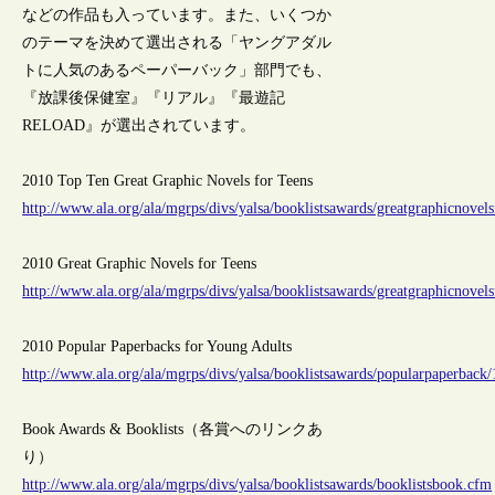
などの作品も入っています。また、いくつか
のテーマを決めて選出される「ヤングアダル
トに人気のあるペーパーバック」部門でも、
『放課後保健室』『リアル』『最遊記
RELOAD』が選出されています。
2010 Top Ten Great Graphic Novels for Teens
http://www.ala.org/ala/mgrps/divs/yalsa/booklistsawards/greatgraphicnovel
2010 Great Graphic Novels for Teens
http://www.ala.org/ala/mgrps/divs/yalsa/booklistsawards/greatgraphicnovel
2010 Popular Paperbacks for Young Adults
http://www.ala.org/ala/mgrps/divs/yalsa/booklistsawards/popularpaperback
Book Awards & Booklists（各賞へのリンクあ
り）
http://www.ala.org/ala/mgrps/divs/yalsa/booklistsawards/booklistsbook.cfm