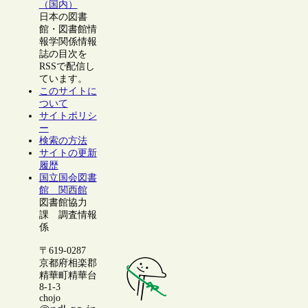
（国内）
日本の図書
館・図書館情
報学関係情報
誌の目次を
RSSで配信し
ています。
このサイトに
ついて
サイトポリシ
ー
検索の方法
サイトの更新
履歴
国立国会図書
館 関西館
図書館協力
課 調査情報
係
〒619-0287
京都府相楽郡
精華町精華台
8-1-3
chojo