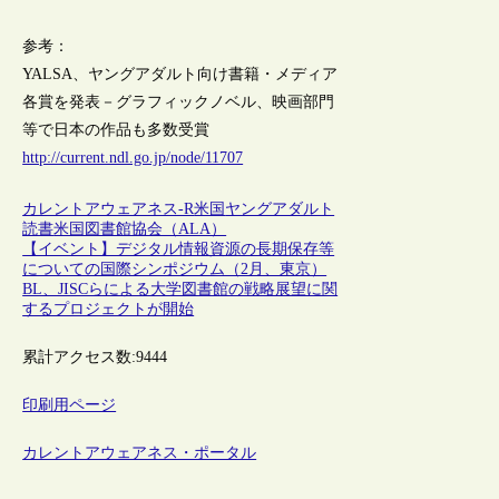
参考：
YALSA、ヤングアダルト向け書籍・メディア
各賞を発表－グラフィックノベル、映画部門
等で日本の作品も多数受賞
http://current.ndl.go.jp/node/11707
カレントアウェアネス-R
米国
ヤングアダルト
読書
米国図書館協会（ALA）
【イベント】デジタル情報資源の長期保存等
についての国際シンポジウム（2月、東京）
BL、JISCらによる大学図書館の戦略展望に関
するプロジェクトが開始
累計アクセス数:
9444
印刷用ページ
カレントアウェアネス・ポータル