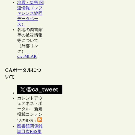
地震・災害 関
連情報（レフ
ァレンス協同
データベー
ス）
各地の図書館
等の被災情報
等について
（外部リン
ク）
saveMLAK
CAポータルにつ
いて
カレントアウ
ェアネス・ポ
ータル 新規
掲載コンテン
ツのRSS：
図書館関係雑
誌目次RSS集