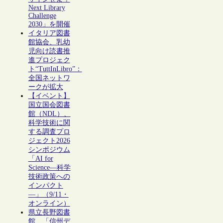
Next Library
Challenge
2030」を開催
イタリア図書
館協会、乳幼
児向け読書推
進プロジェク
ト“TuttInLibro”：
全国ネットワ
ークが拡大
【イベント】
国立国会図書
館（NDL）、
科学技術に関
する調査プロ
ジェクト2026
シンポジウム
「AI for
Science―科学
技術政策への
インパクト
―」（9/11・
オンライン）
県立長野図書
館、「信州デ