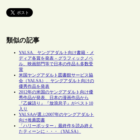
類似の記事
YALSA、ヤングアダルト向け書籍・メ
ディア各賞を発表－グラフィックノベ
ル、映画部門等で日本の作品も多数受
賞
米国ヤングアダルト図書館サービス協
会（YALSA）、ヤングアダルト向けの
優秀作品を発表
2012年の米国のヤングアダルト向け優
秀作品が発表、日本の漫画作品から
『乙嫁語り』『放浪息子』がベスト10
入り
YALSAが選ぶ2007年のヤングアダルト
向け推薦図書
「ハリーポッター」最終作を読み終え
たティーンに・・・（YALSA）