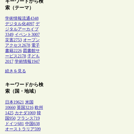
キーワードから検
索（テーマ）
学術情報流通
4348
デジタル化
4097
デ
ジタルアーカイブ
3349
イベント
3007
災害
2753
オープン
アクセス
2678
電子
書籍
2226
図書館サ
ービス
2178
子ども
2017
学術情報
1947
続きを見る
キーワードから検
索（国・地域）
日本
19621
米国
10660
英国
3216
欧州
1425
カナダ
1069
韓
国
950
フランス
719
ドイツ
681
中国
638
オーストラリア
599