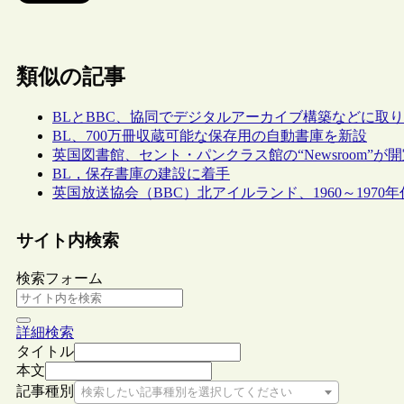
類似の記事
BLとBBC、協同でデジタルアーカイブ構築などに取
BL、700万冊収蔵可能な保存用の自動書庫を新設
英国図書館、セント・パンクラス館の“Newsroom”が
BL，保存書庫の建設に着手
英国放送協会（BBC）北アイルランド、1960～1970年代
サイト内検索
検索フォーム
詳細検索
タイトル
本文
記事種別
検索したい記事種別を選択してください