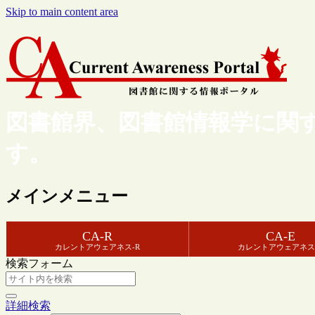
Skip to main content area
図書館界、図書館情報学に関
す。
メインメニュー
CA-R
CA-E
カレントアウェアネス-R
カレントアウェアネス
検索フォーム
詳細検索