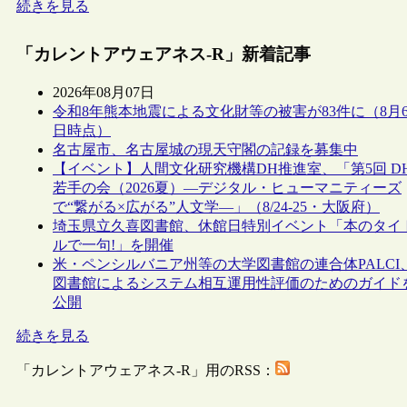
続きを見る
「カレントアウェアネス-R」新着記事
2026年08月07日
令和8年熊本地震による文化財等の被害が83件に（8月
日時点）
名古屋市、名古屋城の現天守閣の記録を募集中
【イベント】人間文化研究機構DH推進室、「第5回 D
若手の会（2026夏）―デジタル・ヒューマニティーズ
で“繋がる×広がる”人文学―」（8/24-25・大阪府）
埼玉県立久喜図書館、休館日特別イベント「本のタイ
ルで一句!」を開催
米・ペンシルバニア州等の大学図書館の連合体PALCI
図書館によるシステム相互運用性評価のためのガイド
公開
続きを見る
「カレントアウェアネス-R」用のRSS：