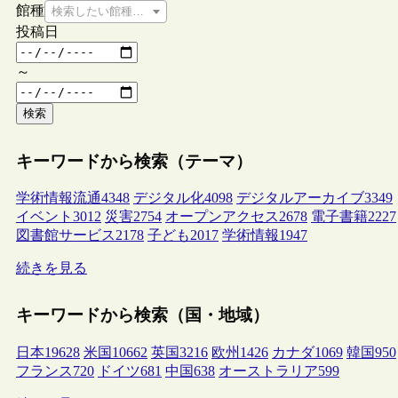
館種
検索したい館種を選択してください
投稿日
～
検索
キーワードから検索（テーマ）
学術情報流通
4348
デジタル化
4098
デジタルアーカイブ
3349
イベント
3012
災害
2754
オープンアクセス
2678
電子書籍
2227
図書館サービス
2178
子ども
2017
学術情報
1947
続きを見る
キーワードから検索（国・地域）
日本
19628
米国
10662
英国
3216
欧州
1426
カナダ
1069
韓国
950
フランス
720
ドイツ
681
中国
638
オーストラリア
599