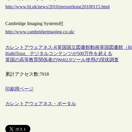
http://www.bl.uk/news/2010/pressrelease20100115.html
Cambridge Imaging Systems社
http://www.cambridgeimaging.co.uk/
カレントアウェアネス-R
英国
国立図書館
動画
英国図書館（B
HathiTrust、デジタルコンテンツが500万件を超える
英国の高等教育関係者のWeb2.0ツール使用の現状調査
累計アクセス数:
7918
印刷用ページ
カレントアウェアネス・ポータル