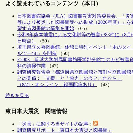
よく読まれているコンテンツ（本日）
日本図書館協会（JLA）図書館災害対策委員会、「災
等により被災した図書館等への助成（2026年度）」を
望する図書館の募集を開始
（65）
令和8年熊本地震による文化財等の被害が83件に（8月
日時点）
（50）
埼玉県立久喜図書館、休館日特別イベント「本のタイ
ルで一句!」を開催
（50）
E2903 – 琉球大学附属図書館医学部分館でのカビ被害
料の清掃作業
（47）
調査研究報告会「都道府県立図書館と市町村立図書館
との関係：「支援」と「協力」の今とこれから」
（8/21・オンライン、録画配信あり）
（43）
続きを見る
東日本大震災 関連情報
「災害」に関する当サイトの記事
：
調査研究リポート「東日本大震災と図書館」