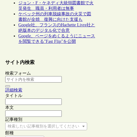
ジョン・F・ケネディ大統領図書館で火
災発生 職員・利用者は無事
ケベック州の列車脱線事故の火災で図
書館が全焼 復興に向けた支援も
Google社、フランスのHachette Livre社と
絶版本のデジタル化で合意
Google、ページをめくるようにニュース
を閲覧できる”Fast Flip”を公開
サイト内検索
検索フォーム
詳細検索
タイトル
本文
記事種別
検索したい記事種別を選択してください
館種