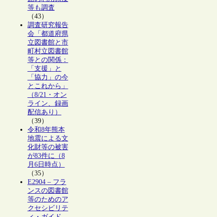
等も調査
（43）
調査研究報告
会「都道府県
立図書館と市
町村立図書館
等との関係：
「支援」と
「協力」の今
とこれから」
（8/21・オン
ライン、録画
配信あり）
（39）
令和8年熊本
地震による文
化財等の被害
が83件に（8
月6日時点）
（35）
E2904 – フラ
ンスの図書館
等のためのア
クセシビリテ
ィ・ガイド