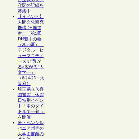
守閣の記録を
募集中
【イベント】
人間文化研究
機構DH推進
室、「第5回
DH若手の会
（2026夏）―
デジタル・ヒ
ューマニティ
ーズで“繋が
る×広がる”人
文学―」
（8/24-25・大
阪府）
埼玉県立久喜
図書館、休館
日特別イベン
ト「本のタイ
トルで一句!」
を開催
米・ペンシル
バニア州等の
大学図書館の