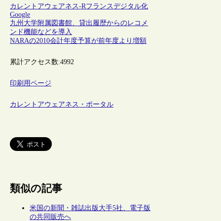
カレントアウェアネス-R
フランス
デジタル化
Google
九州大学附属図書館、貸出履歴からのレコメ
ンド機能などを導入
NARAの2010会計年度予算が前年度より増額
累計アクセス数:
4992
印刷用ページ
カレントアウェアネス・ポータル
類似の記事
米国の新聞・雑誌出版大手5社、電子版
の共同販売へ