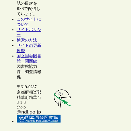
誌の目次を
RSSで配信し
ています。
このサイトに
ついて
サイトポリシ
ー
検索の方法
サイトの更新
履歴
国立国会図書
館 関西館
図書館協力
課 調査情報
係
〒619-0287
京都府相楽郡
精華町精華台
8-1-3
chojo