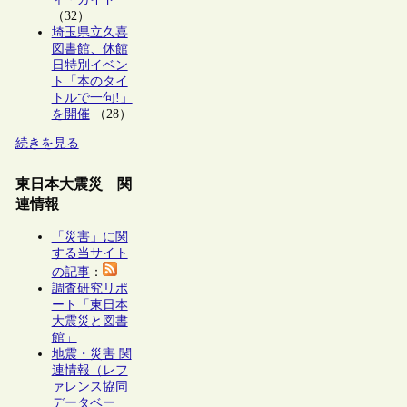
（32）
埼玉県立久喜
図書館、休館
日特別イベン
ト「本のタイ
トルで一句!」
を開催
（28）
続きを見る
東日本大震災 関
連情報
「災害」に関
する当サイト
の記事
：
調査研究リポ
ート「東日本
大震災と図書
館」
地震・災害 関
連情報（レフ
ァレンス協同
データベー