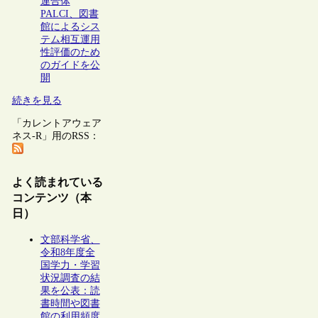
連合体
PALCI、図書
館によるシス
テム相互運用
性評価のため
のガイドを公
開
続きを見る
「カレントアウェア
ネス-R」用のRSS：
よく読まれている
コンテンツ（本
日）
文部科学省、
令和8年度全
国学力・学習
状況調査の結
果を公表：読
書時間や図書
館の利用頻度