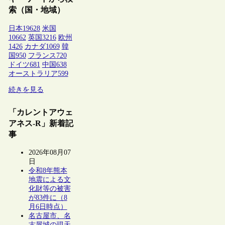
索（国・地域）
日本
19628
米国
10662
英国
3216
欧州
1426
カナダ
1069
韓
国
950
フランス
720
ドイツ
681
中国
638
オーストラリア
599
続きを見る
「カレントアウェ
アネス-R」新着記
事
2026年08月07
日
令和8年熊本
地震による文
化財等の被害
が83件に（8
月6日時点）
名古屋市、名
古屋城の現天