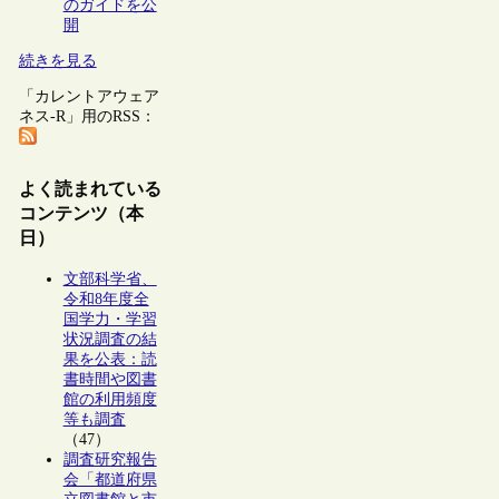
のガイドを公
開
続きを見る
「カレントアウェア
ネス-R」用のRSS：
よく読まれている
コンテンツ（本
日）
文部科学省、
令和8年度全
国学力・学習
状況調査の結
果を公表：読
書時間や図書
館の利用頻度
等も調査
（47）
調査研究報告
会「都道府県