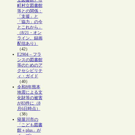
立図書館と市
町村立図書館
等との関係：
「支援」と
「協力」の今
とこれから」
（8/21・オン
ライン、録画
配信あり）
（42）
E2904 – フラ
ンスの図書館
等のためのア
クセシビリテ
ィ・ガイド
（40）
令和8年熊本
地震による文
化財等の被害
が83件に（8
月6日時点）
（38）
寝屋川市の
「こども図書
館＋plus」が