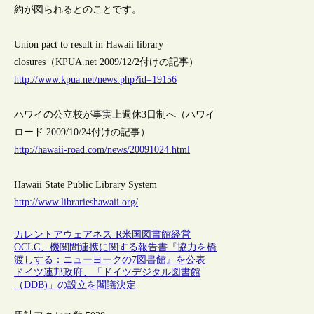
約が図られるとのことです。
Union pact to result in Hawaii library
closures（KPUA.net 2009/12/2付けの記事）
http://www.kpua.net/news.php?id=19156
ハワイの公立校が事実上週休3日制へ（ハワイ
ロード 2009/10/24付けの記事）
http://hawaii-road.com/news/20091024.html
Hawaii State Public Library System
http://www.librarieshawaii.org/
カレントアウェアネス-R
米国
図書館経営
OCLC、機関間連携に関する報告書『協力を橋
渡しする：ニューヨークの7図書館』を公表
ドイツ連邦政府、「ドイツデジタル図書館
（DDB)」の設立を閣議決定