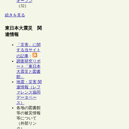
オープン
（32）
続きを見る
東日本大震災 関
連情報
「災害」に関
する当サイト
の記事
：
調査研究リポ
ート「東日本
大震災と図書
館」
地震・災害 関
連情報（レフ
ァレンス協同
データベー
ス）
各地の図書館
等の被災情報
等について
（外部リン
ク）