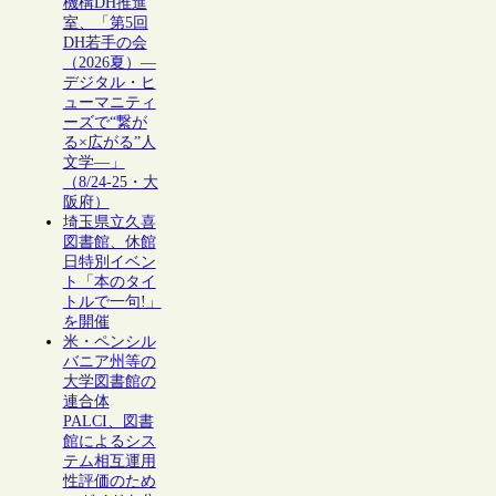
機構DH推進
室、「第5回
DH若手の会
（2026夏）―
デジタル・ヒ
ューマニティ
ーズで“繋が
る×広がる”人
文学―」
（8/24-25・大
阪府）
埼玉県立久喜
図書館、休館
日特別イベン
ト「本のタイ
トルで一句!」
を開催
米・ペンシル
バニア州等の
大学図書館の
連合体
PALCI、図書
館によるシス
テム相互運用
性評価のため