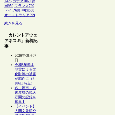
1426
カナダ
1069
韓
国
950
フランス
720
ドイツ
681
中国
638
オーストラリア
599
続きを見る
「カレントアウェ
アネス-R」新着記
事
2026年08月07
日
令和8年熊本
地震による文
化財等の被害
が83件に（8
月6日時点）
名古屋市、名
古屋城の現天
守閣の記録を
募集中
【イベント】
人間文化研究