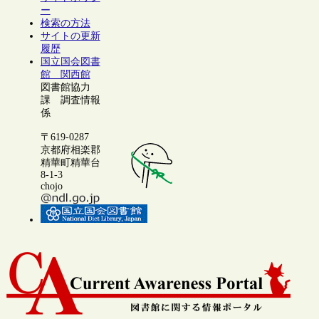
ー
検索の方法
サイトの更新
履歴
国立国会図書
館 関西館
図書館協力
課 調査情報
係
〒619-0287
京都府相楽郡
精華町精華台
8-1-3
chojo