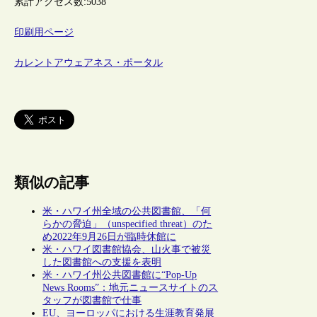
累計アクセス数:
5038
印刷用ページ
カレントアウェアネス・ポータル
類似の記事
米・ハワイ州全域の公共図書館、「何
らかの脅迫」（unspecified threat）のた
め2022年9月26日が臨時休館に
米・ハワイ図書館協会、山火事で被災
した図書館への支援を表明
米・ハワイ州公共図書館に“Pop-Up
News Rooms”：地元ニュースサイトのス
タッフが図書館で仕事
EU、ヨーロッパにおける生涯教育発展