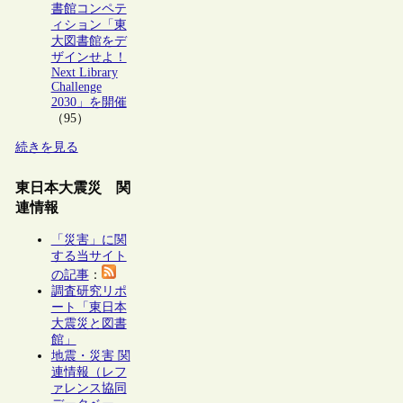
書館コンペテ
ィション「東
大図書館をデ
ザインせよ！
Next Library
Challenge
2030」を開催
（95）
続きを見る
東日本大震災 関
連情報
「災害」に関
する当サイト
の記事
：
調査研究リポ
ート「東日本
大震災と図書
館」
地震・災害 関
連情報（レフ
ァレンス協同