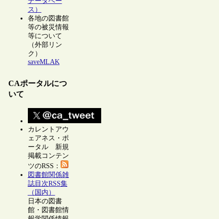
データベー
ス）
各地の図書館
等の被災情報
等について
（外部リン
ク）
saveMLAK
CAポータルにつ
いて
カレントアウ
ェアネス・ポ
ータル 新規
掲載コンテン
ツのRSS：
図書館関係雑
誌目次RSS集
（国内）
日本の図書
館・図書館情
報学関係情報