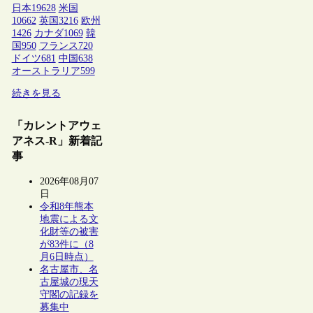
日本
19628
米国
10662
英国
3216
欧州
1426
カナダ
1069
韓
国
950
フランス
720
ドイツ
681
中国
638
オーストラリア
599
続きを見る
「カレントアウェ
アネス-R」新着記
事
2026年08月07
日
令和8年熊本
地震による文
化財等の被害
が83件に（8
月6日時点）
名古屋市、名
古屋城の現天
守閣の記録を
募集中