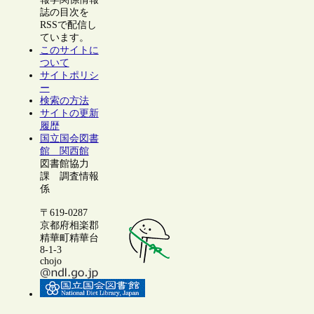
誌の目次を
RSSで配信し
ています。
このサイトに
ついて
サイトポリシ
ー
検索の方法
サイトの更新
履歴
国立国会図書
館 関西館
図書館協力
課 調査情報
係
〒619-0287
京都府相楽郡
精華町精華台
8-1-3
chojo