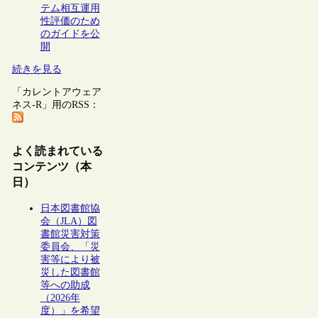
テム相互運用
性評価のため
のガイドを公
開
続きを見る
「カレントアウェア
ネス-R」用のRSS：
よく読まれている
コンテンツ（本
日）
日本図書館協
会（JLA）図
書館災害対策
委員会、「災
害等により被
災した図書館
等への助成
（2026年
度）」を希望