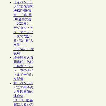
【イベント】
人間文化研究
機構DH推進
室、「第5回
DH若手の会
（2026夏）―
デジタル・ヒ
ューマニティ
ーズで“繋が
る×広がる”人
文学―」
（8/24-25・大
阪府）
埼玉県立久喜
図書館、休館
日特別イベン
ト「本のタイ
トルで一句!」
を開催
米・ペンシル
バニア州等の
大学図書館の
連合体
PALCI、図書
館によるシス