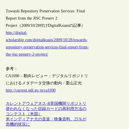
Towards Repository Preservation Services. Final
Report from the JISC Preserv 2
Project（2009/10/28付けDigitalKoansの記事）
http://digital-
scholarship.com/digitalkoans/2009/10/28/towards-
repository-preservation-services-final-report-from-
the-jisc-preserv-2-project/
参考：
CA1690 – 動向レビュー：デジタルリポジトリ
におけるメタデータ交換の動向 / 栗山正光
http://current.ndl.go.jp/ca1690
カレントアウェアネス-R
英国
機関リポジトリ
使われなくなった目録カードの再利用方法の
コンテスト（米国）
米インディアナ大の音楽・映像資料、25％が
危機的状況に