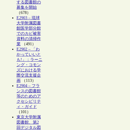
する図書館の
募集を開始
（678）
E2903 – 琉球
大学附属図書
館医学部分館
でのカビ被害
資料の清掃作
業
（491）
E2902 – 「わ
かっていいと
も!」：ラーニ
ング・コモン
ズにおける学
際交流支援企
画
（113）
E2904 – フラ
ンスの図書館
等のためのア
クセシビリテ
ィ・ガイド
（101）
東京大学附属
図書館、第2
回デジタル図