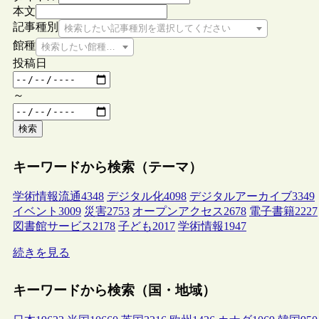
本文
記事種別
検索したい記事種別を選択してください
館種
検索したい館種を選択してください
投稿日
～
検索
キーワードから検索（テーマ）
学術情報流通
4348
デジタル化
4098
デジタルアーカイブ
3349
イベント
3009
災害
2753
オープンアクセス
2678
電子書籍
2227
図書館サービス
2178
子ども
2017
学術情報
1947
続きを見る
キーワードから検索（国・地域）