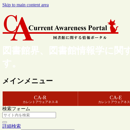
Skip to main content area
図書館界、図書館情報学に関
す。
メインメニュー
CA-R
CA-E
カレントアウェアネス-R
カレントアウェアネス
検索フォーム
詳細検索