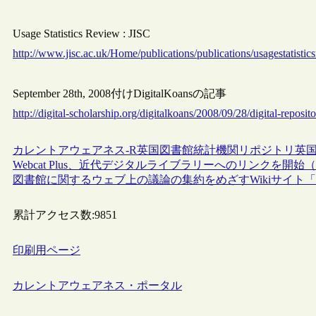
Usage Statistics Review : JISC
http://www.jisc.ac.uk/Home/publications/publications/usagestatistic
September 28th, 2008付けDigitalKoansの記事
http://digital-scholarship.org/digitalkoans/2008/09/28/digital-reposito
カレントアウェアネス-R
英国
図書館統計
機関リポジトリ
英国
Webcat Plus、近代デジタルライブラリーへのリンクを開
図書館に関するウェブ上の議論の集約をめざすWikiサイト「Lis
累計アクセス数:
9851
印刷用ページ
カレントアウェアネス・ポータル