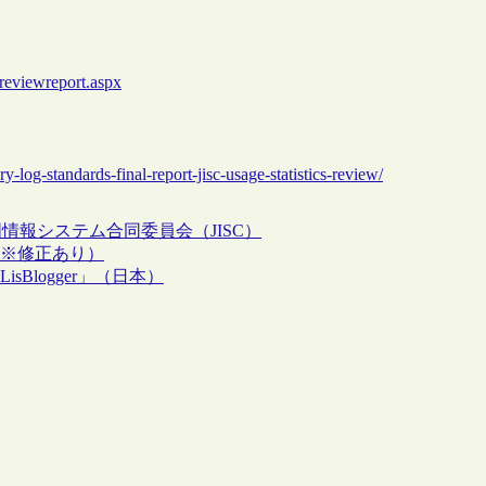
sreviewreport.aspx
ry-log-standards-final-report-jisc-usage-statistics-review/
情報システム合同委員会（JISC）
始（※修正あり）
Blogger」（日本）