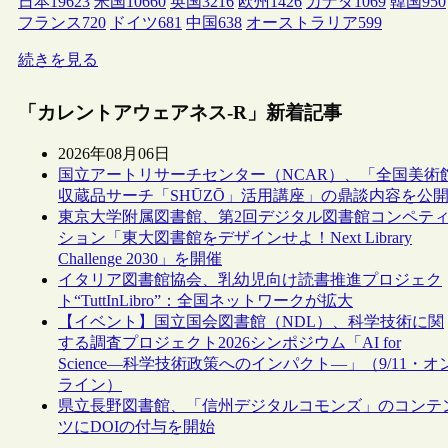
日本
19623
米国
10660
英国
3216
欧州
1426
カナダ
1069
韓国
950
フランス
720
ドイツ
681
中国
638
オーストラリア
599
続きを見る
「カレントアウェアネス-R」新着記事
2026年08月06日
国立アートリサーチセンター（NCAR）、「全国美術
収蔵品サーチ「SHŪZŌ」活用講座」の鼎談内容を公
東京大学附属図書館、第2回デジタル図書館コンペテ
ション「東大図書館をデザインせよ！Next Library
Challenge 2030」を開催
イタリア図書館協会、乳幼児向け読書推進プロジェク
ト“TuttInLibro”：全国ネットワークが拡大
【イベント】国立国会図書館（NDL）、科学技術に関
する調査プロジェクト2026シンポジウム「AI for
Science―科学技術政策へのインパクト―」（9/11・オ
ライン）
県立長野図書館、「信州デジタルコモンズ」のコンテ
ツにDOIの付与を開始