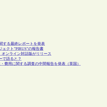
）に関する最終レポートを発表
クト”PIRUS”の報告書
”、オンライン対話版がリリース
ーで語ると？
性・費用に関する調査の中間報告を発表（英国）